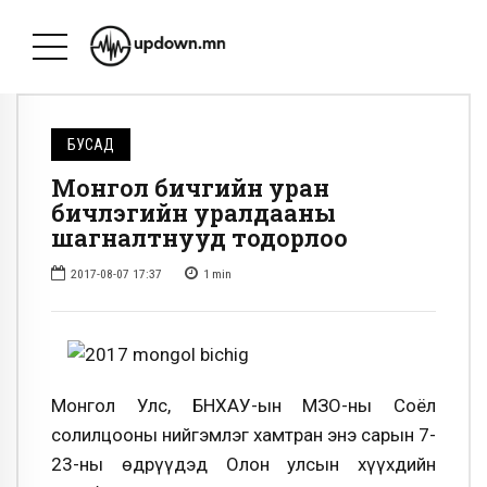
БУСАД
Монгол бичгийн уран
бичлэгийн уралдааны
шагналтнууд тодорлоо
2017-08-07 17:37
1
min
Монгол Улс, БНХАУ-ын ӨМӨЗО-ны Соёл
солилцооны нийгэмлэг хамтран энэ сарын 7-
23-ны өдрүүдэд Олон улсын хүүхдийн