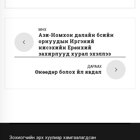
ӨМНӨХ
Ази-Номхон далайн бүсийн
орнуудын Иргэний
нисэхийн Ерөнхий
захирлууд хурал эхэллээ
ДАРААХ
Өнөөдөр болох үйл явдал
Зохиогчийн эрх хуулиар хамгаалагдсан