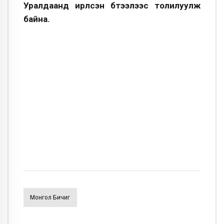
Уралдаанд ирүүлсэн бүтээлээс толилуулж
байна.
Монгол Бичиг