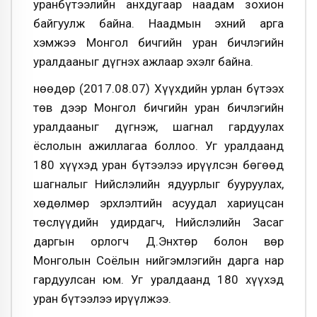
уранбүтээлийн анхдугаар наадам зохион
байгуулж байна. Наадмын эхний арга
хэмжээ Монгол бичгийн уран бичлэгийн
уралдааныг дүгнэх ажлаар эхэлr байна.
Өнөөдөр (2017.08.07) Хүүхдийн урлан бүтээх
төв дээр Монгол бичгийн уран бичлэгийн
уралдааныг дүгнэж, шагнал гардуулах
ёслолын ажиллагаа боллоо. Уг уралдаанд
180 хүүхэд уран бүтээлээ ирүүлсэн бөгөөд
шагналыг Нийслэлийн ядуурлыг бууруулах,
хөдөлмөр эрхлэлтийн асуудал хариуцсан
төслүүдийн удирдагч, Нийслэлийн Засаг
даргын орлогч Д.Энхтөр болон Өвөр
Монголын Соёлын нийгэмлэгийн дарга нар
гардуулсан юм. Уг уралдаанд 180 хүүхэд
уран бүтээлээ ирүүлжээ.