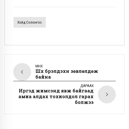
Хойд Солонгос
ӨМНӨХ
Шүүх бүрэлдэхүүн зөвлөлдөж
байна
ДАРААХ
Иргэд жимсэнд явж байгаад
амиа алдах тохиолдол гарах
болжээ