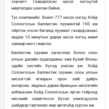
зорчигч тээвэрлэсэн нисэх онгоцтой
мөргөлдөх шахсан байна.
Тус компанийн Боинг-777 нисэх онгоц Хойд
Солонгосын баллистик пуужинтай 100 км
ойртож очсон бөгөөд пуужинг газардсанаас
ердөө 10 минутын дараа нисэх онгоц ижил
замаар нисч таарчээ.
Баллистик пуужин загасчлал болон олон
улсын далайн худалдааны зам бүхий Японы
эдийн засгийн бүсэд унасан аж. Хойд
Солонгосын баллистик пуужин олон улсын
нислэгтэй агаарын орон зайг дайрч
өнгөрсөн явдлын дараа Францын нислэгийн
албаныхан Хойд Солонгосын эргэн тойронд
нисэхийг хориглосон бүсээ нэмэгдүүлэх
шийдвэр гаргахаас өөр аргагүйд хүрсэн аж.