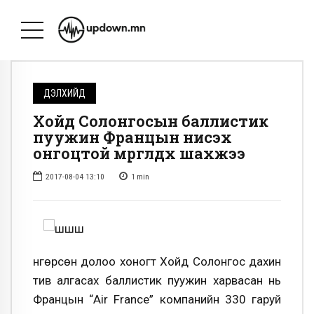
ДЭЛХИЙД
Хойд Солонгосын баллистик
пуужин Францын нисэх
онгоцтой мөргөлдөх шахжээ
2017-08-04 13:10
1
min
Өнгөрсөн долоо хоногт Хойд Солонгос дахин
тив алгасах баллистик пуужин харвасан нь
Францын “Air France” компанийн 330 гаруй