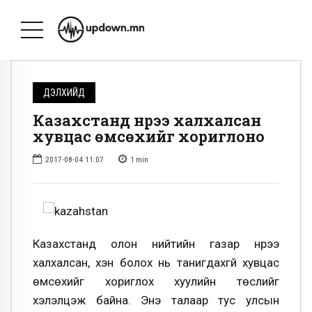
ДЭЛХИЙД
Казахстанд нүүрээ халхалсан
хувцас өмсөхийг хориглоно
2017-08-04 11:07
1
min
Казахстанд олон нийтийн газар нүүрээ
халхалсан, хэн болох нь танигдахгүй хувцас
өмсөхийг хориглох хуулийн төслийг
хэлэлцэж байна. Энэ талаар тус улсын