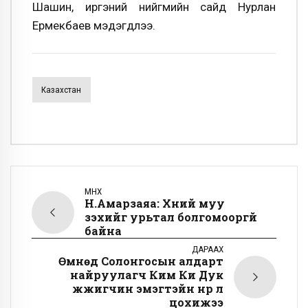
Шашин, иргэний нийгмийн сайд Нурлан
Ермекбаев мэдэгдлээ.
Казахстан
ӨМНӨХ
Н.Амарзаяа: Хүний муу
үзэхийг урьтал болгомооргүй
байна
ДАРААХ
Өмнөд Солонгосын алдарт
найруулагч Ким Ки Дук
жүжигчин эмэгтэйн нүүр лүү
цохижээ