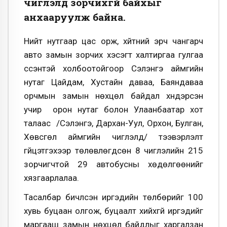
чиглэлд зорчихгүй байхыг
анхааруулж байна.
Нийт нутгаар цас орж, хүйтний эрч чангарч
авто замын зорчих хэсэгт халтиргаа гулгаа
үүссэнтэй холбоотойгоор Сэлэнгэ аймгийн
нутаг Цайдам, Хустайн даваа, Баяндаваа
орчмын замын нөхцөл байдал хүндэрсэн
учир орон нутаг болон Улаанбаатар хот
талаас /Сэлэнгэ, Дархан-Уул, Орхон, Булган,
Хөвсгөл аймгийн чиглэлд/ тээвэрлэлт
гүйцэтгэхээр төлөвлөгдсөн 8 чиглэлийн 215
зорчигчтой 29 автобусны хөдөлгөөнийг
хязгаарлалаа.
Тасалбар бичүүлсэн иргэдийн төлбөрийг 100
хувь буцаан олгож, буцаалт хийхгүй иргэдийг
маргааш замын нөхцөл байдлыг харгалзан