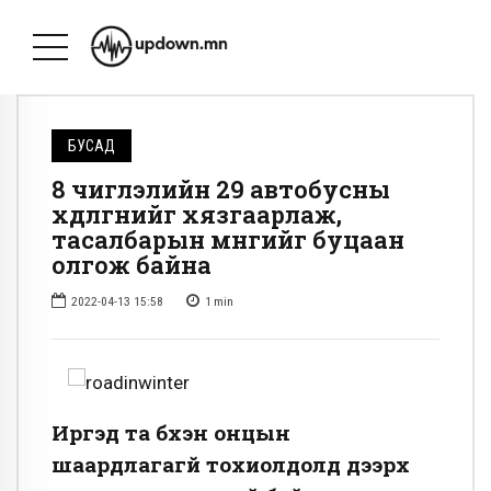
БУСАД
8 чиглэлийн 29 автобусны
хөдөлгөөнийг хязгаарлаж,
тасалбарын мөнгийг буцаан
олгож байна
2022-04-13 15:58
1
min
Иргэд та бүхэн онцын
шаардлагагүй тохиолдолд дээрх