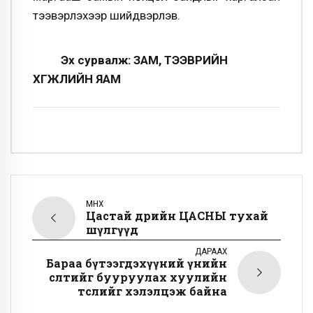
тээвэрлэхээр шийдвэрлэв.
Эх сурвалж: ЗАМ, ТЭЭВРИЙН
ХӨГЖЛИЙН ЯАМ
ӨМНӨХ
Цастай өдрийн ЦАСНЫ тухай
шүлгүүд
ДАРААХ
Бараа бүтээгдэхүүний үнийн
өсөлтийг бууруулах хуулийн
төслийг хэлэлцэж байна