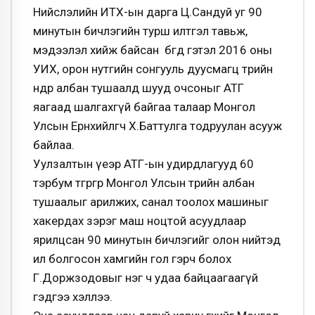
Нийслэлийн ИТХ-ын дарга Ц.Сандуй уг 90
минутын бичлэгийн турш илтгэл тавьж,
мэдээлэл хийж байсан бөгөөд гэтэл 2016 оны
УИХ, орон нутгийн сонгууль дуусмагц төрийн
өндөр албан тушаалд шууд очсоныг АТГ
яагаад шалгахгүй байгаа талаар Монгол
Улсын Ерөнхийлөгч Х.Баттулга тодруулан асууж
байлаа.
Уулзалтын үеэр АТГ-ын удирдлагууд 60
тэрбум төгрөгөөр Монгол Улсын төрийн албан
тушаалыг арилжих, санал тоолох машиныг
хакердах зэрэг маш ноцтой асуудлаар
ярилцсан 90 минутын бичлэгийг олон нийтэд
ил болгосон хамгийн гол гэрч болох
Г.Доржзодовыг нэг ч удаа байцаагаагүй
гэдгээ хэллээ.