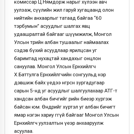
комиссар Ц.Нямдорж нарыг хүлээн авч
уулзаж, сүүлийн жил гаруй хугацаанд олон
нийтийн анхаарлыг татаад байгаа “60
тэрбумын” асуудлыг шалгах явц
удаашралтай байгааг шүүмжилж, Монгол
Улсын төрийн албан тушаалыг наймаалах
сэдэв бүхий асуудлаар ярилцсан уг
баримтад нухацтай хандахыг онцлон
сануулав. Монгол Улсын Ерөнхийлөгч
Х.Баттулга Ерөнхийлөгчийн сонгуульд нэр
дэвшиж байх үедээ өнгөрсөн зургадугаар
сарын 5-нд уг асуудлыг шалгуулахаар АТГ-т
хандсан албан бичгийг өөрийн биеэр хүргэж
байсан юм. Өнөөдрийг хүртэл уг албан бичигт
ямар нэгэн хариу өгөөгүй байгааг Монгол Улсын
Ерөнхийлөгч уулзалтын үеэр анхааруулж
асуулаа.