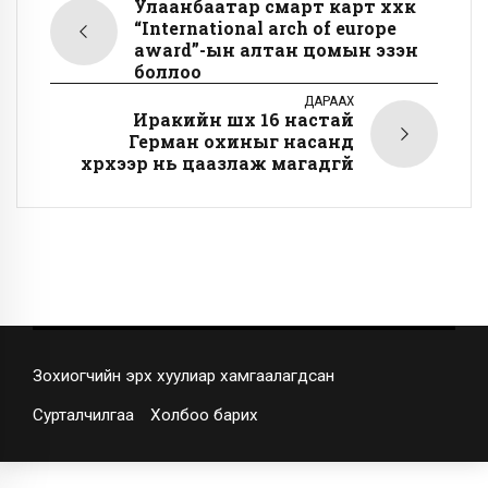
Улаанбаатар смарт карт ххк
“International arch of europe
award”-ын алтан цомын эзэн
боллоо
ДАРААХ
Иракийн шүүх 16 настай
Герман охиныг насанд
хүрхээр нь цаазлаж магадгүй
Зохиогчийн эрх хуулиар хамгаалагдсан
Сурталчилгаа
Холбоо барих