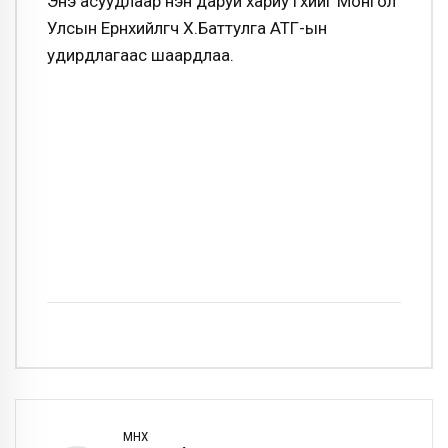
Энэ асуудлаар нэн даруй хариу өгөхийг Монгол
Улсын Ерөнхийлөгч Х.Баттулга АТГ-ын
удирдлагаас шаардлаа.
ӨМНӨХ