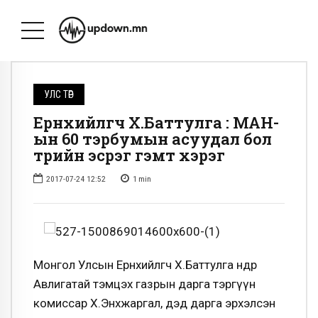
УЛС ТӨР
Ерөнхийлөгч Х.Баттулга : МАН-
ын 60 тэрбумын асуудал бол
төрийн эсрэг гэмт хэрэг
2017-07-24 12:52
1
min
Монгол Улсын Ерөнхийлөгч Х.Баттулга өнөөдөр
Авлигатай тэмцэх газрын дарга тэргүүн
комиссар Х.Энхжаргал, дэд дарга эрхэлсэн