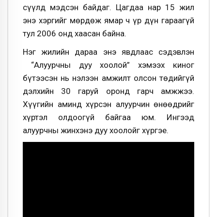
сүүлд мэдсэн байдаг. Цагдаа нар 15 жил
энэ хэргийг мөрдөж ямар ч үр дүн гараагүй
тул 2006 онд хаасан байна.
Нэг жилийн дараа энэ явдлаас сэдэвлэн
“Алуурчны дуу хоолой” хэмээх киног
бүтээсэн нь нэлээн амжилт олсон төдийгүй
дэлхийн 30 гаруй оронд гарч амжжээ.
Хүүгийн аминд хүрсэн алуурчин өнөөдрийг
хүртэл олдоогүй байгаа юм. Ингээд
алуурчны жинхэнэ дуу хоолойг хүргэе.