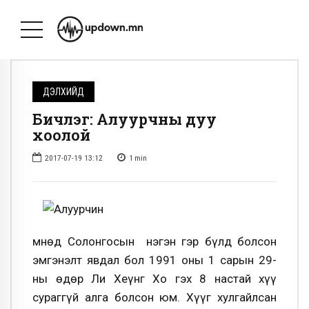
ДЭЛХИЙД
Бичлэг: Алуурчны дуу
хоолой
2017-07-19 13:12
1
min
Өмнөд Солонгосын нэгэн гэр бүлд болсон
эмгэнэлт явдал бол 1991 оны 1 сарын 29-
ны өдөр Ли Хеүнг Хо гэх 8 настай хүү
сураггүй алга болсон юм. Хүүг хулгайлсан