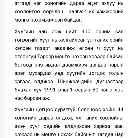
этгээд нэг хоногийн дараа эцэг эхлүү нь
хоолойгоо өөрчлөн залгаж их хэмжээний
мөнгө нэхэмжилсэн байдаг.
Хүүгийн аав ээж нийт 300 орчим сая
төгрөгийг хүүг нь хулгайлсан үл таних эрийн
хэлсэн газарт аваачиж өгсөн ч хүүг нь
өгсөнгүй.Тэрээр мөнгө нэхсэн хэвээр байсан
бөгөөд энэ явдал даамжирч цагдаа нарын
эрэл мухардах үед хүүгийн цогцос голын
эргээс олджээ. Шинжээчдийн дүгнэлтээр
бяцхан хүү 1991 оны 1 сарын 30-ны өглөө
нас барсан аж.
Хүүгийн цогцос сураггүй болсноос хойш 44
хоногийн дараа олдож, үл таних хоолойны
эзэн хүүг хэдийн алдчихсан хэрнээ аав,
ээжээс нь мөнгө нэхэж байсныг цагдаа нар