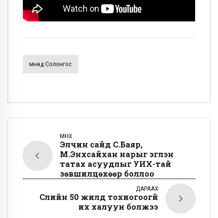
Өмнөд Солонгос
ӨМНӨХ
Элчин сайд С.Баяр,
М.Энхсайхан нарыг эгүүлэн
татах асуудлыг УИХ-тай
зөвшилцөхөөр боллоо
ДАРААХ
Сүүлийн 50 жилд тохиогоогүй
их халуун болжээ