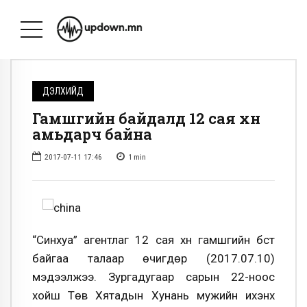
ДЭЛХИЙД
Гамшгийн байдалд 12 сая хүн
амьдарч байна
2017-07-11 17:46
1
min
“Синхуа” агентлаг 12 сая хүн гамшгийн бүст
байгаа талаар өчигдөр (2017.07.10)
мэдээлжээ. Зургадугаар сарын 22-ноос
хойш Төв Хятадын Хунань мужийн ихэнх