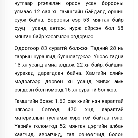
нутгаар үргэлжлэн орсон усан борооны
улмаас 12 сая хүн гамшгийн байдалд оршин
сууж байна. Борооны үеэр 53 мянган байр
сууц усанд автаж, нурж сүйрсэн бол 68
мянган байр хэсэгчлэн эвдэрчээ.
Одоогоор 83 сураггүй болжээ. Тэдний 28 нь
газрын нурангид булшлагджээ. Үүнээс гадна
13 хүн усанд амиа алдаж, 22 хүн байр, байшин
нурахад дарагдсан байна. Хамгийн сүүлийн
мэдээгээр дөрвөн хүн усанд живж амь
үрэгдсэн бол нэмээд 16 хүн сураггүй болжээ.
Гамшгийн бүсээс 1.62 сая хүнийг нэн яаралтай
нүүлгэсэн бөгөөд 470 хүнд яаралтай
материалын тусламж хэрэгтэй байгаа гэнэ.
Үерийн голомтод 52 мянган цэргийн албан
хаагчид, аврагчид, гал сөнөөгчид болон