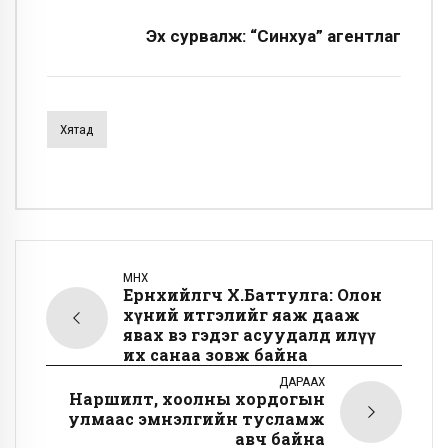
Эх сурвалж: “Синхуа” агентлаг
Хятад
ӨМНӨХ
Ерөнхийлөгч Х.Баттулга: Олон
хүний итгэлийг яаж дааж
явах вэ гэдэг асуудалд илүү
их санаа зовж байна
ДАРААХ
Наршилт, хоолны хордогын
улмаас эмнэлгийн тусламж
авч байна