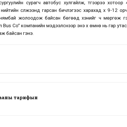
ургуулийн сурагч автобус хулгайлж, түүгээрээ хотоор
ийтийн сүлжээнд гарсан бичлэгээс харахад хүү 9-12 орч
н нямбай жолоодож байсан бөгөөд хэнийг ч мөргөж гэм
Bus Co” компанийн мэдээлснээр энэ хүү өмнө нь гар утас,
аж байсан гэнэ.
гааны тарифын