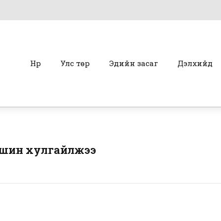
Нүүр
Улс төр
Эдийн засаг
Дэлхийд
машин хулгайлжээ