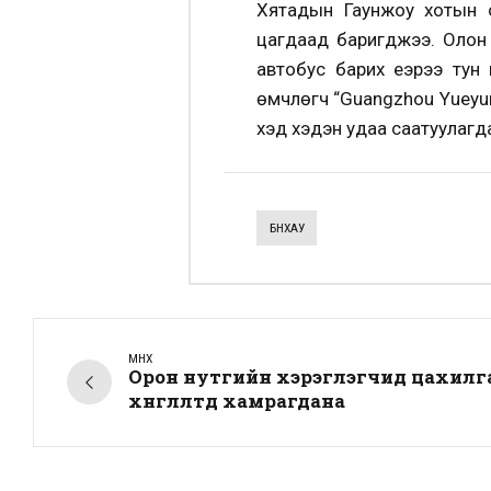
Хятадын Гаунжоу хотын с
цагдаад баригджээ. Олон н
автобус барих үеэрээ ту
өмчлөгч “Guangzhou Yueyun 
хэд хэдэн удаа саатуулагд
БНХАУ
ӨМНӨХ
Орон нутгийн хэрэглэгчид цахил
хөнгөлөлтөд хамрагдана