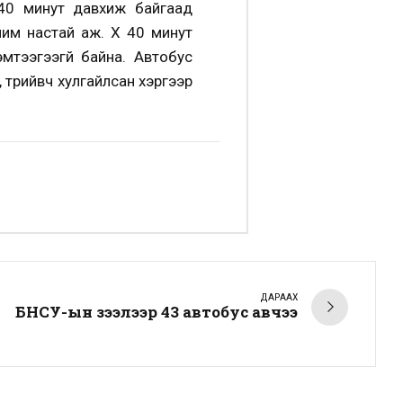
 40 минут давхиж байгаад
им настай аж. Хүү 40 минут
тээгээгүй байна. Автобус
 түрийвч хулгайлсан хэргээр
ДАРААХ
БНСУ-ын зээлээр 43 автобус авчээ