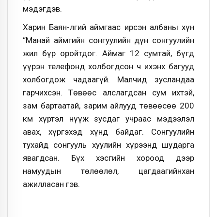
мэдэгдэв.
Харин Баян-Өлгий аймгаас ирсэн албаны хүн
“Манай аймгийн сонгуулийн дүн сонгуулийн
жил бүр оройтдог. Аймаг 12 сумтай, бүгд
үүрэн телефонд холбогдсон ч ихэнх багууд
холбогдож чадаагүй. Малчид зусландаа
гарчихсэн. Төвөөс алслагдсан сум ихтэй,
зам бартаатай, зарим айлууд төвөөсөө 200
км хүртэл нүүж зусдаг учраас мэдээлэл
авах, хүргэхэд хүнд байдаг. Сонгуулийн
тухайд сонгууль хуулийн хүрээнд шударга
явагдсан. Бүх хэсгийн хороод дээр
намуудын төлөөлөл, цагдаагийнхан
ажилласан гэв.