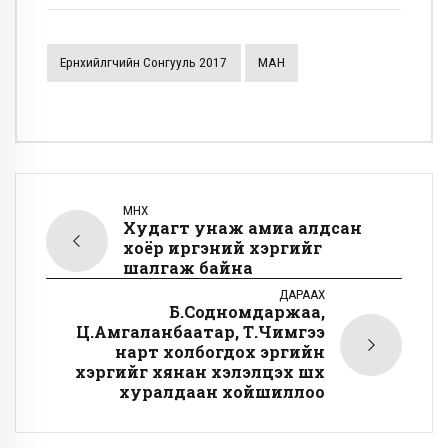
Ерөнхийлөгчийн Сонгууль 2017
МАН
ӨМНӨХ
Худагт унаж амиа алдсан
хоёр иргэний хэргийг
шалгаж байна
ДАРААХ
Б.Содномдаржаа,
Ц.Амгаланбаатар, Т.Чимгээ
нарт холбогдох эрүүгийн
хэргийг хянан хэлэлцэх шүүх
хуралдаан хойшиллоо