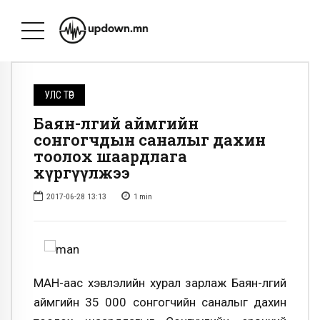
УЛС ТӨР
Баян-Өлгий аймгийн
сонгогчдын саналыг дахин
тоолох шаардлага
хүргүүлжээ
2017-06-28 13:13
1
min
МАН-аас хэвлэлийн хурал зарлаж Баян-Өлгий
аймгийн 35 000 сонгогчийн саналыг дахин