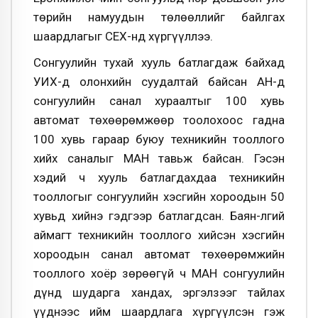
төрийн намуудын төлөөллийг байлгах
шаардлагыг СЕХ-нд хүргүүллээ.
Сонгуулийн тухай хууль батлагдаж байхад
УИХ-д олонхийн суудалтай байсан АН-д
сонгуулийн санал хураалтыг 100 хувь
автомат төхөөрөмжөөр тоолохоос гадна
100 хувь гараар буюу техникийн тооллого
хийх саналыг МАН тавьж байсан. Гэсэн
хэдий ч хууль батлагдахдаа техникийн
тооллогыг сонгуулийн хэсгийн хороодын 50
хувьд хийнэ гэдгээр батлагдсан. Баян-Өлгий
аймагт техникийн тооллого хийсэн хэсгийн
хороодын санал автомат төхөөрөмжийн
тооллого хоёр зөрөөгүй ч МАН сонгуулийн
дүнд шударга хандах, эргэлзээг тайлах
үүднээс ийм шаардлага хүргүүлсэн гэж