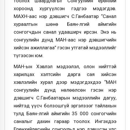
тоолох шаардлагыг Сонгуулийн ерөнхий
хороонд хүргүүлсэн гэдгээ мэдэгдэв.
МАХН-аас нэр дэвшигч С.Ганбаатар “Санал
хураалтын шөнө Баян-Өлгий аймгийн
сонгогчдын санал удааширч ирсэн. Энэ нь
сонгуулийн дүнд МАН-аас нэр дэвшигчийн
хийсэн ажиллагаа” гэсэн утгатай мэдээллийг
түгээсэн юм.
МАН-ын Хэвлэл мэдээлэл, олон нийттэй
харилцах хэлтсийн дарга сая хийсэн
хэвлэлийн хурал дээр мэдэгдэхдээ “МАН
сонгуулийн дүнд нөлөөлсөн гэсэн нэр
дэвшигч С.Ганбаатарын мэдээллийн дагуу,
нийтэд үүсч болзошгүй эргэлзээг тайлахын
тулд Баян-Өлгий аймгийн 35 000 сонгогчийн
саналыг дахин гараар тоолох. Ингэхдээ
Ерөнхийлөгчийн сонгуульд нэр дэвшсэн улс