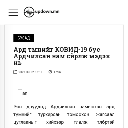
БУСАД
Ард түмнийг КОВИД-19 бус
Ардчилсан нам сүйрүүлж мэдэх
нь
2021-03-02 18:10
1
min
Энэ өдрүүдэд Ардчилсан намынхан ард
түмнийг турхирсан томоохон жагсаал
цуглааныг хийхээр төлөвлөж төлбөртэй