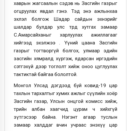
хаврын жагсаалын сэдэв нь Засгийн газрыг
огцруулах явдал гэнэ. Тэд энэ ажлынхаа
эхлэл болгож Шадар сайдын эхнэрийг
шалдар булдар улс төрдөө хутгах замаар
С.Амарсайханыг харлуулах ажиллагааг
хийгээд эхэлжээ . Үүний цаана Засгийн
газрыг тогтворгүй болгох, улмаар эдийн
засгийн хямралд хүргэж, ядарсан иргэдийн
сэтгэхүй дээр тоглолт хийж оноо цуглуулах
тактиктай байгаа бололтой.
Монгол Улсад дэгдээд буй ковид-19 цар
тахлын тархалтыг хумих ажлыг сүүлийн хоёр
Засгийн газар, Улсын онцгой комисс хийж,
төрийн албан хаагчид цурам ч хийхгүй
зүтгэсээр байна. Нэгэнт агаар туслын
замаар халддаг өвчин учраас энэхүү цар