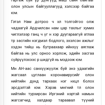
гаргаж буй үр дүнгүүд маш сайн байгааг
олон улсын байгууллагууд хэлсээр байгаа
юм.
Гэтэл Нам дотроо ч хөл толгойгоо олж
чадаагүй Ардчилсан нам цар тахлыг хумих
чиглэлээр ганц ч үг өнөө хэр дуугараагүй атлаа
төр засгийн нэгдмэл бодлого, эхэлсэн ажлыг
хэдэн тийш нь бутраахаар ийнхүү аяглаж
байгаа нь улс орноо хорлож, эдийн засгаа
сүйрүүлэхээс өөр шидгүй нь мэдээж юм.
Мөн АН-аас санхүүжүүлж буй энэ удаагийн
жагсаал цуглаан коронавирусийг олон
нийтийн дунд тархаах нэг нөхцөл болох
эрсдэлтэй юм. Хэрэв мөнгөний төлөө олон
нийтийн турхирсан Иргэний нэртэй намын
жагсагчид халдвар тараавал түүний