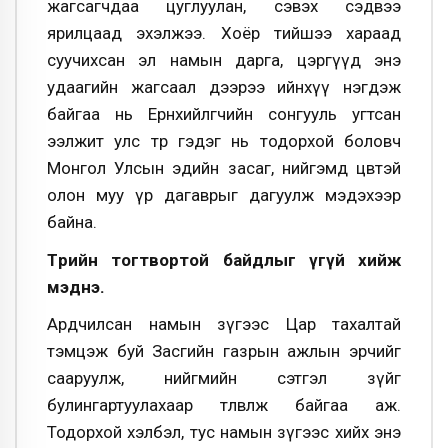
жагсагчдаа цуглуулан, сэвэх сэдвээ
ярилцаад эхэлжээ. Хоёр тийшээ хараад
суучихсан эл намын дарга, цэргүүд энэ
удаагийн жагсаал дээрээ ийнхүү нэгдэж
байгаа нь Ерөнхийлөгчийн сонгууль угтсан
ээлжит улс төр гэдэг нь тодорхой боловч
Монгол Улсын эдийн засаг, нийгэмд цөвтэй
олон муу үр дагаврыг дагуулж мэдэхээр
байна.
Төрийн тогтвортой байдлыг үгүй хийж
мэднэ.
Ардчилсан намын зүгээс Цар тахалтай
тэмцэж буй Засгийн газрын ажлын эрчийг
сааруулж, нийгмийн сэтгэл зүйг
булингартуулахаар төлөвлөж байгаа аж.
Тодорхой хэлбэл, тус намын зүгээс хийх энэ