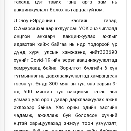
тахалд цэг тавих ганц арга зам нь
вакцинжуулалт болох нь гарцаагүй юм.
Л.Оюун-Эрдэнийн Засгийн газар,
С.Амарсайханаар ахлуулсан УОК энэ чиглэлд
онцгой анхаарч вакцинжуулах ажлыг
идэвхтэй хийж байгаа нь өнөөдөр тодорхой үр
дүнд хүрч, улсын хэмжээнд нийт323690
хүнийг Covid-19-ийн эсрэг вакцинжуулалтад
хамруулаад байна. Зорилтот бүлгийн 6 хүн
тутмыннэг нь дархлаажуулалтад хамрагдсан
гэсэн үг. Өнөөдөр 300 мянган тун, энэ сарын 9-
нд 600 мянган тун вакциныг татан авч
улмаар улс орон даяар дархлаажуулах ажил
эхлэхээр байна. Улс орны эдийн засгийн
чадамж, ажиллаж буй боловсон хүчний
нөөцтэй харьцуулахад энэхүү тоон үзүүлэлт,