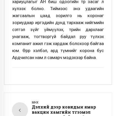
хариуцлагыг АН биш одоогийн төр засаг л
хүлээх болно. Тиймээс энэ удаагийн
жагсаалын цаад зорилго нь коронаг
зориудаар иргэдийн дунд тархааж нийгмийн
сэтгэл зүйг үймүүлэх, төрийн дархлааг
унагааж, тогтворгүй байдал руу түлхэх
компанит ажил гэж хардаж болохоор байгаа
юм. Өөрөөр хэлбэл, ард түмнийг корона бус
Ардчилсан нам л самарч мэдэхээр байна.
ӨМНӨХ
Дэлхий дээр ковидын ямар
вакцин хамгийн түгээмэл