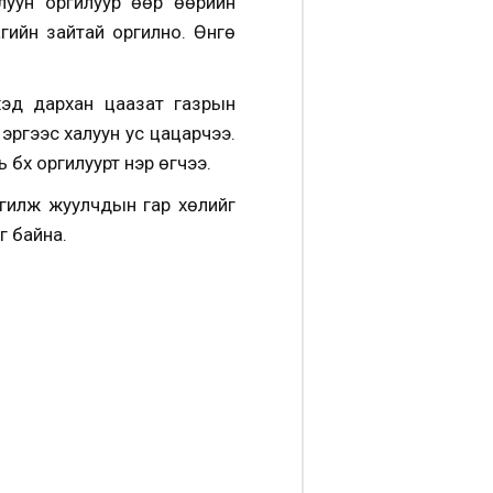
луун оргилуур өөр өөрийн
гийн зайтай оргилно. Өнгө
хэд дархан цаазат газрын
эргээс халуун ус цацарчээ.
 бүх оргилуурт нэр өгчээ.
ргилж жуулчдын гар хөлийг
г байна.