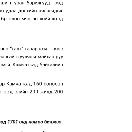
мшигт уран барилгууд гээд
Энэ удаа дэлхийн аялагчдыг
бүр олон мянган хүний хөлд
нэ “галт” газар юм. Түүнээс
баавгай жуулчны майхан руу
юмгүй. Камчаткад байгалийн
өдөр Камчаткад 160 сөнөсөн
өгөөд сүүлийн 200 жилд 200
өөд 1701 онд номоо бичжээ.