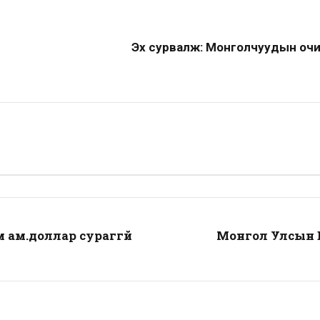
Эх сурвалж: Монголчуудын очи
 ам.доллар сураггүй
Монгол Улсын 