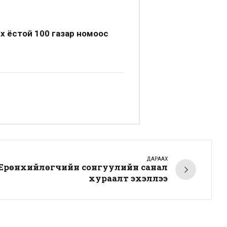
х ёстой 100 газар номоос
ДАРААХ
Ерөнхийлөгчийн сонгуулийн санал
хураалт эхэллээ