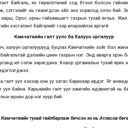
лэнт байгаль, хүн төрөлхтөний сод бүтээл болсон гайха
, сэтгэлийг нь гижигдсэн зүйл энэ хорвоод олон бий. 
хөрш, Орос орны гайхамшигт газрын тухай өгүүлье. Жил 
йн үзэсгэлэнт байгалийг үгээр илэрхийлэх аргагүй.
Камчаткийн галт уулс ба Халуун оргилуур
рч, халуун оргилуурууд буцлах Камчаткийн хойг бол жинхэ
д байгальтай дэлхийн цөөн газрын нэг. Энд аварга хүрэн 
 усанд ил сэлж харагдана. Ховор ургамалын тухай ярих 
эмдэглэгджээ.
 галт уул үзэхээр юм уу загас барихаар ирдэг. Яг өнө
лт уул байна. Карымийн галт уул хамгийн идэвхитэй нь б
улын өрхөн дор нэг нуур бий.
 Камчаткийн тухай тайлбарлаж бичсэн хүн нь Атласов бөг