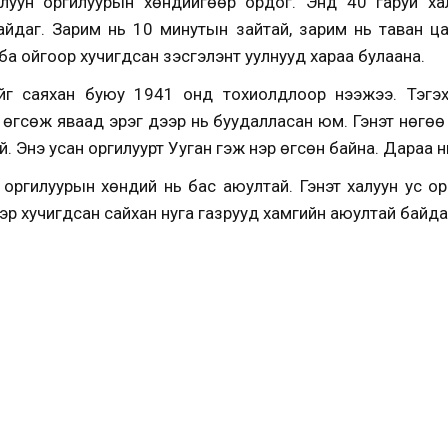
Халуун оргилуурын хөндийгөөр ордог. Энд 40 гаруй ха
айдаг. Зарим нь 10 минутын зайтай, зарим нь таван ца
 ба ойгоор хучигдсан үзэсгэлэнт уулнууд хараа булаана.
йг саяхан буюу 1941 онд тохиолдлоор нээжээ. Тэгэ
гсөж яваад эрэг дээр нь буудалласан юм. Гэнэт нөгөө 
гүй. Энэ усан оргилуурт Ууган гэж нэр өгсөн байна. Дараа нь
н оргилуурын хөндий нь бас аюултай. Гэнэт халуун ус о
гээр хучигдсан сайхан нуга газрууд хамгийн аюултай байда