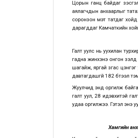
Цорын ганц байдаг үзэсгэ
аялагчдын анхаарлыг татаж
соронзон мэт татдаг хойд 
дарагддаг Камчаткийн хойги
Галт уулс нь уухилан турхи
гадна жинхэнэ онгон зэлүү
шагайж, яргай згас цэнгэг
давтагдашгүй 182 бүтээл т
Жуулчид энд оргилж байгаа
галт уул, 28 идэвхитэй га
удаа оргилжээ. Гэтэл энэ у
Хамгийн анх