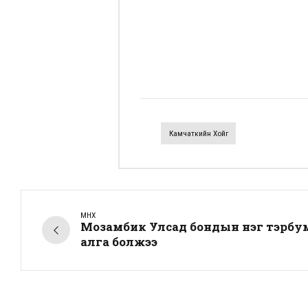
Камчаткийн Хойг
ӨМНӨХ
Мозамбик Улсад бондын нэг тэрбум
алга болжээ