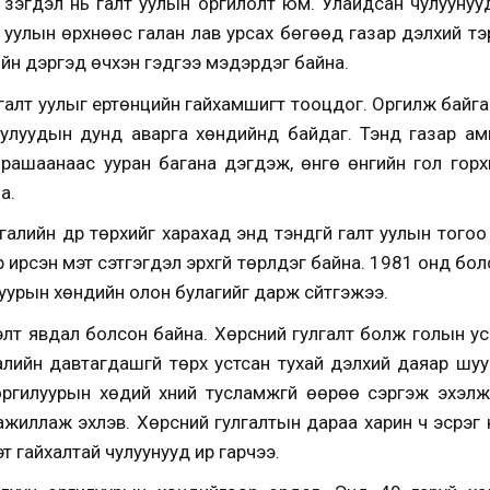
 үзэгдэл нь галт уулын оргилолт юм. Улайдсан чулууну
т уулын өрхнөөс галан лав урсах бөгөөд газар дэлхий тэр
лийн дэргэд өчүүхэн гэдгээ мэдэрдэг байна.
галт уулыг ертөнцийн гайхамшигт тооцдог. Оргилж байгаа 
 уулуудын дунд аварга хөндийнүүд байдаг. Тэнд газар а
 рашаанаас ууран багана дэгдэж, өнгө өнгийн гол гор
а.
алийн дүр төрхийг харахад энд тэндгүй галт уулын тогоо 
 ирсэн мэт сэтгэгдэл эрхгүй төрүүлдэг байна. 1981 онд б
луурын хөндийн олон булагийг дарж сүйтгэжээ.
элт явдал болсон байна. Хөрсний гулгалт болж голын ус
алийн давтагдашгүй төрх устсан тухай дэлхий даяар шуу
ргилуурын хөдий хүний тусламжгүй өөрөө сэргэж эхэл
 ажиллаж эхлэв. Хөрсний гулгалтын дараа харин ч эсрэг
мэт гайхалтай чулуунууд ир гарчээ.