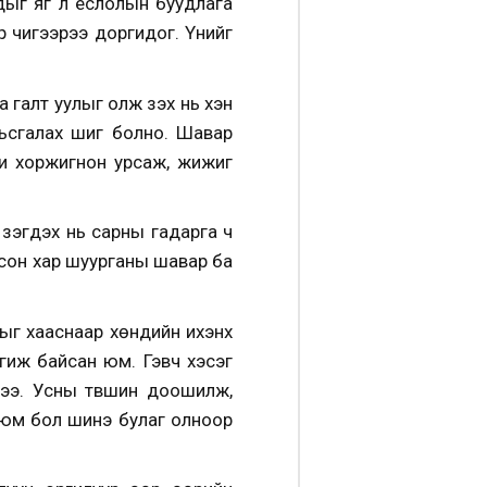
удыг яг л ёслолын буудлага
 чигээрээ доргидог. Үүнийг
галт уулыг олж үзэх нь хэн
мьсгалах шиг болно. Шавар
хи хоржигнон урсаж, жижиг
үзэгдэх нь сарны гадарга ч
олсон хар шуурганы шавар ба
ыг хааснаар хөндийн ихэнх
гиж байсан юм. Гэвч хэсэг
жээ. Усны түвшин доошилж,
 юм бол шинэ булаг олноор