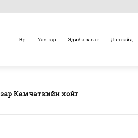
Нүүр
Улс төр
Эдийн засаг
Дэлхийд
азар Камчаткийн хойг