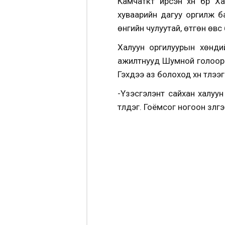
Камчаткт ирсэн хүн бүр 
хуваарийн дагуу оргилж б
өнгийн чулуутай, өтгөн өвс
Халуун оргилуурын хөнди
ажилтнууд Шумной голоор ө
Гэхдээ аз болоход хүн түлээ
-Үзэсгэлэнт сайхан халуу
түлдэг. Гоёмсог ногоон зүл