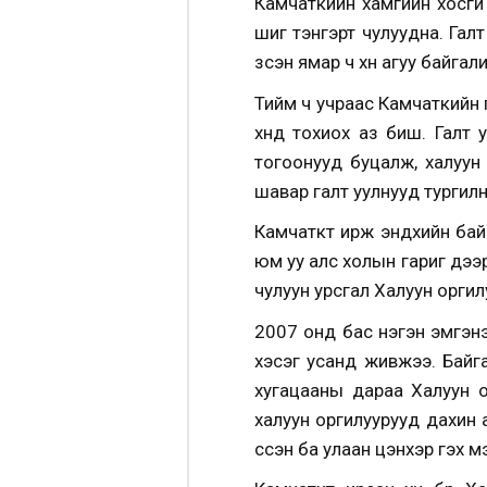
Камчаткийн хамгийн хосгүй
шиг тэнгэрт чулуудна. Гал
үзсэн ямар ч хүн агуу байга
Тийм ч учраас Камчаткийн 
хүнд тохиох аз биш. Галт
тогоонууд буцалж, халуун
шавар галт уулнууд тургилн
Камчаткт ирж эндхийн байг
юм уу алс холын гариг дээр
чулуун урсгал Халуун орги
2007 онд бас нэгэн эмгэн
хэсэг усанд живжээ. Байг
хугацааны дараа Халуун о
халуун оргилуурууд дахин
үүссэн ба улаан цэнхэр гэх 