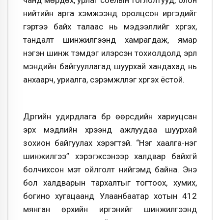
чанд мөрдөх, урлаг соёлын тоглолтууд, олон
нийтийн арга хэмжээнд оролцсон иргэдийг
гэртээ байх талаас нь мэдээллийг хүргэх,
тандалт шинжилгээнд хамрагдаж, ямар
нэгэн шинж тэмдэг илэрсэн тохиолдолд эрүүл
мэндийн байгууллагад шуурхай хандахад нь
анхаарч, уриалга, сэрэмжлүүлэг хүргэх ёстой.
Дүүргийн удирдлага бүр өөрсдийн хариуцсан
эрх мэдлийн хүрээнд ажлуудаа шуурхай
зохион байгуулах хэрэгтэй. “Нэг хаалга-нэг
шинжилгээ” хэрэгжсэнээр халдвар байхгүй
болчихсон мэт ойлголт нийгэмд байна. Энэ
бол халдварын тархалтыг тогтоох, хумих,
богино хугацаанд Улаанбаатар хотын 412
мянган өрхийн иргэнийг шинжилгээнд