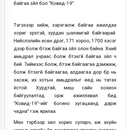
байгаа зүйл бол “Ковид-19”.
Тэгэхээр хийж, хэрэгжүүлж байгаа ажилдаа
зориг зүрхтэй, хурдан шаламгай байгаарай.
Нийслэлийн есөн дүүрэг, 171 хороо, 1700 хэсэг
дээр болж бүтэж байгаа зүйл олон байна. Хүний
амьдрал учраас болж бүтэхгүй байгаа зүйл ч
бий. Тиймээс болж, бүтэж байгаагаа дэмжиж,
болж бүтэхгүй байгаагаа, алдаагаа дор бүр нь
засаж, их хотын амьдралыг өөд нь татах
ёстой. Хурдтай, маш сайн зохион
байгуулалтад орж ажиллавал бид
“Ковид-19”-ийг богино хугацаанд дарж
чадна” гэж ярилаа.
Мөн тэрбээр хөл хорио суларч, аж ахуйн
нэгжүүд хэвийн үйл ажиллагаа явуулж эхэлсэн