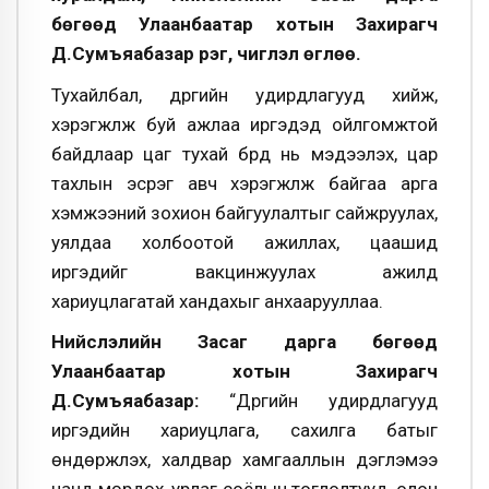
бөгөөд Улаанбаатар хотын Захирагч
Д.Сумъяабазар үүрэг, чиглэл өглөө.
Тухайлбал, дүүргийн удирдлагууд хийж,
хэрэгжүүлж буй ажлаа иргэдэд ойлгомжтой
байдлаар цаг тухай бүрд нь мэдээлэх, цар
тахлын эсрэг авч хэрэгжүүлж байгаа арга
хэмжээний зохион байгуулалтыг сайжруулах,
уялдаа холбоотой ажиллах, цаашид
иргэдийг вакцинжуулах ажилд
хариуцлагатай хандахыг анхаарууллаа.
Нийслэлийн Засаг дарга бөгөөд
Улаанбаатар хотын Захирагч
Д.Сумъяабазар:
“Дүүргийн удирдлагууд
иргэдийн хариуцлага, сахилга батыг
өндөржүүлэх, халдвар хамгааллын дэглэмээ