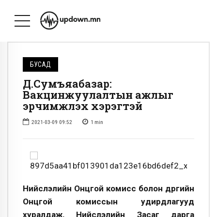
БУСАД
Д.Сумъяабазар:
Вакцинжуулалтын ажлыг
эрчимжүүлэх хэрэгтэй
2021-03-09 09:52
1
min
Нийслэлийн Онцгой комисс болон дүүргийн
Онцгой комиссын удирдлагууд
хуралдаж, Нийслэлийн Засаг дарга