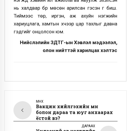
нь халдвар бүр мөсөн арилсан гэсэн үг биш.
Тиймээс төр, иргэн, аж ахуйн нэгжийн
хариуцлага, хамтын хүчээр цар тахлыг давна
гэдгийг онцолсон юм.
Нийслэлийн ЗДТГ-ын Хэвлэл мэдээлэл,
олон нийттэй харилцах хэлтэс
ӨМНӨХ
Вакцин хийлгэхийн өмнө
болон дараа та юуг анхаарах
ёстой вэ?
ДАРААХ
Үндэсний эв нэгдлийг