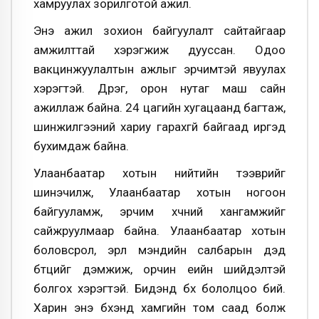
хамруулах зорилготой ажил.
Энэ ажил зохион байгуулалт сайтайгаар
амжилттай хэрэгжиж дууссан. Одоо
вакцинжуулалтын ажлыг эрчимтэй явуулах
хэрэгтэй. Дүүрэг, орон нутаг маш сайн
ажиллаж байна. 24 цагийн хугацаанд багтаж,
шинжилгээний хариу гарахгүй байгаад иргэд
бухимдаж байна.
Улаанбаатар хотын нийтийн тээврийг
шинэчилж, Улаанбаатар хотын ногоон
байгууламж, эрчим хүчний хангамжийг
сайжруулмаар байна. Улаанбаатар хотын
боловсрол, эрүүл мэндийн салбарын дэд
бүтцийг дэмжиж, орчин үеийн шийдэлтэй
болгох хэрэгтэй. Бидэнд бүх бололцоо бий.
Харин энэ бүхэнд хамгийн том саад болж