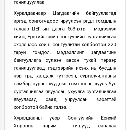
танилцууллаа.
Хуралдаанаар Цагдаагийн байгууллагад
иргэд сонгогчдоос ирүүлсэн өргөдөл гомдлын
талаар ЦЕГ-ын дарга Ө.Энхтөр мэдээлэл
хийж, Ерөнхийлөгчийн сонгуулийн сурталчилгаа
эхэлснээс хойш сонгуультай холбоотой 220
гаруй гомдол, мэдээллийг цагдаагийн
байгууллага хүлээн авсан тухай тэрээр
танилцуулаад тэдгээрийн ихэнх нь бусдын
нэр төрд халдаж гүтгэсэн, сурталчилгааны
самбар, зурагт хуудсыг гэмтээсэн, хууль бус
сурталчилгаа явуулсан, ухуулга сурталчилгаа
явуулахад саад учруулсан зэрэгтэй
холбоотой байна гэлээ.
Хуралдааны үеэр Сонгуулийн Ерөнхий
Хорооны зарим гишүүд саналаа