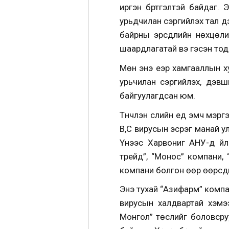
иргэн бүртгэлтэй байдаг.
урьдчилан сэргийлэх тал д
байрны эрсдлийн нөхцөлий
шаардлагатай вэ гэсэн тод
Мөн энэ үеэр хамгааллын ху
урьчилан сэргийлэх, дэвш
байгуулагдсан юм.
Түүнчлэн сүүлийн үед эмч м
В,С вирусын эсрэг манай у
Үүнээс Харвониг АНУ-д үй
трейд”, “Монос” компани,
компани болгон өөр өөрсди
Энэ тухай “Азифарм” компа
вирусын халдвартай хэмээ
Монгол” төслийг боловсру