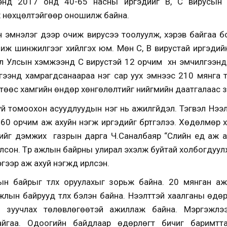
ээнд 2017 онд 40-65 насны иргэдийг B, C вирусын 
х нөхцөлтэйгөөр оношилж байна.
 эмнэлэг дээр очиж вирусээ тоолуулж, хэрэв байгаа б
ж шинжилгээг хийлгэх юм. Мөн С, В вирустай иргэдийн 
ол Улсын хэмжээнд С вирустэй 12 орчим хүн эмчилгээнд
гээнд хамрагдсанаараа нэг сар уух эмнээс 210 мянга т
өөс хамгийн өндөр хөнгөлөлтийг нийгмийн даатгалаас үзүү
й томоохон асуудлуудын нэг нь ажилгүйдэл. Тэгвэл Нээ
60 орчим аж ахуйн нэгж иргэдийг бүртгэлээ. Хөдөлмөр х
йг дэмжих газрын дарга Ч.Саналбаяр “Сүүлийн үед аж а
болсон. Түр ажлын байрны улирал эхэлж буйтай холбогдуу
ээр аж ахуй нэгжүүд ирүүлсэн.
ын байрыг түлхүү оруулахыг зорьж байна. 20 мянган 
жлын байрууд түлхүү бэлэн байна. Нээлттэй хаалганы өдө
 зуучлах төлөвлөгөөтэй ажиллаж байна. Мэргэжлэ
айгаа. Одоогийн байдлаар өдөрлөгт бичиг баримтт