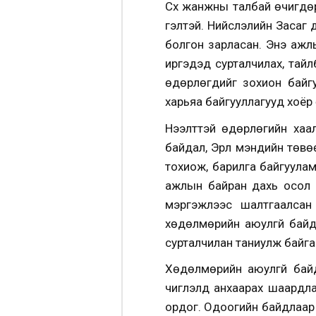
Сүх жанжны талбай өчигдө
гэлтэй. Нийслэлийн Засаг 
болгон зарласан. Энэ ажлы
иргэдэд сурталчилах, тай
өдөрлөгүүдийг зохион ба
харьяа байгууллагууд хоёр
Нээлттэй өдөрлөгийн хаа
байдал, Эрүүл мэндийн тө
тохиож, барилга байгуула
ажлын байран дахь осол 
мэргэжлээс шалтгаалсан 
хөдөлмөрийн аюулгүй байда
сурталчилан таниулж байга
Хөдөлмөрийн аюулгүй байд
чиглэлд анхаарах шаардла
ордог. Одоогийн байдлаар