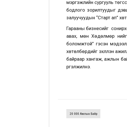
мэргэжлийн сургууль төгс
бодлого зорилтуудыг дэвш
залуучуудын “Старт ап” хө
Гарааны бизнесийг сонирх
авах, мөн Хөдөлмөр ний
боломжтой” гэсэн мэдээл
хөтөлбөрүүдийг эхлүүлэн аж
байраар хангаж, ажлын бай
үргэлжилнэ.
20 000 Ажлын Байр