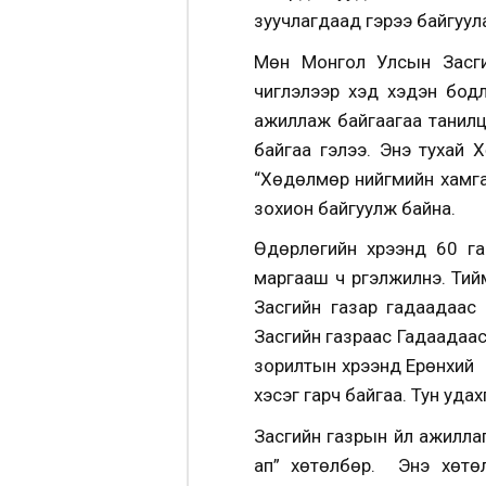
зуучлагдаад гэрээ байгуул
Мөн Монгол Улсын Засги
чиглэлээр хэд хэдэн бод
ажиллаж байгаагаа танилц
байгаа гэлээ. Энэ тухай
“Хөдөлмөр нийгмийн хамга
зохион байгуулж байна.
Өдөрлөгийн хүрээнд 60 га
маргааш ч үргэлжилнэ. Тий
Засгийн газар гадаадаас 
Засгийн газраас Гадаадаас 
зорилтын хүрээнд Ерөнхий 
хэсэг гарч байгаа. Тун удах
Засгийн газрын үйл ажилла
ап” хөтөлбөр. Энэ хөтөл