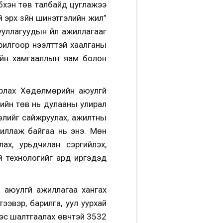
үхэн төв талбайд цуглажээ
 эрх зүйн шинэтгэлийн жил”
ууллагуудын үйл ажиллагааг
рилгоор нээлттэй хаалганы
ийн хамгааллын яам болон
рлах Хөдөлмөрийн аюулгүй
ийн төв нь дулааны улирал
өлийг сайжруулах, ажилтны
иллаж байгаа нь энэ. Мөн
ах, урьдчилан сэргийлэх,
ай технологийг ард иргэдэд
 аюулгүй ажиллагаа хангах
эвэр, барилга, уул уурхай
эс шалтгаалах өвчтэй 3532