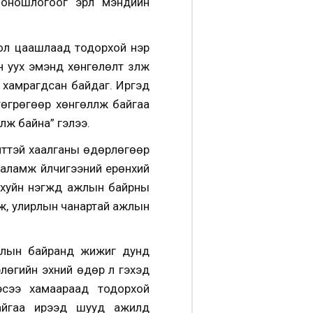
оношлогоог эрүүл мэндийн
ол цаашлаад тодорхой нэр
уух эмэнд хөнгөлөлт үзүүлж
 хамрагдсан байдаг. Иргэд
өгрөгөөр хөнгөлүүлж байгаа
лж байна” гэлээ.
лттэй хаалганы өдөрлөгөөр
аламж үйлчигээний ерөнхий
хуйн нэгжүүд ажлын байрны
лж, улирлын чанартай ажлын
ажлын байранд жижиг дунд
рлөгийн эхний өдөр л гэхэд
эсээ хамаараад тодорхой
айгаа ирээд шууд ажилд