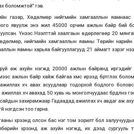
ах боломжтой” гэв.
йн газар, Хөдөлмөр нийгмийн хамгааллын яамнаас а
лого явуулж энэ жил 45000 орчим ажлын байр бий бо
уулсан. Үүнээс Нээлттэй хаалгаын өдөрлөгөөр 20 мянга
 Хөдөлмөр, нийгмийн хамгааллын яамны Төрийн нарийн 
аллын яамны харьяа байгууллагууд 21 аймагт зэрэг нэ
руй аж ахуйн нэгжүүд 20000 ажлын байранд иргэдийг б
мээс ажлын байр хайж байгаа хүмүүс ирээд бүртгүүлэх бол
ажиллах хүч авах асуудлаар тодорхой бодлого боловс
ажиллах хүч авахад 50 хувь нь монголчуудаас бүрдүүлнэ гэс
сайдын захирамжаар Гадаадад ажиллах хүч авдаг аж аху
гүй нэгдсэн тоо гарна.
гааны хүрээнд олсон бас нэг том зорилт бол залуучууд
бөрийн хүрээнд аж ахуйн нэгжүүд, их дээд сургууль т