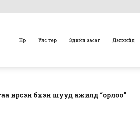
Нүүр
Улс төр
Эдийн засаг
Дэлхийд
аа ирсэн бүхэн шууд ажилд “орлоо”