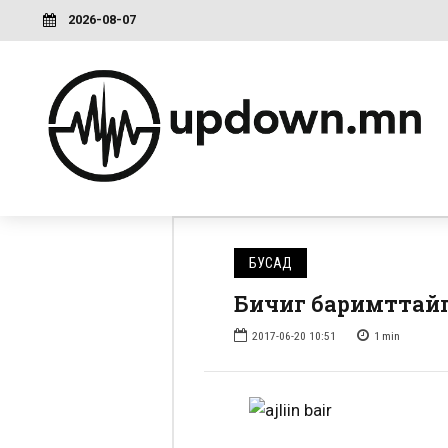
2026-08-07
БУСАД
Бичиг баримттайг
2017-06-20 10:51
1
min