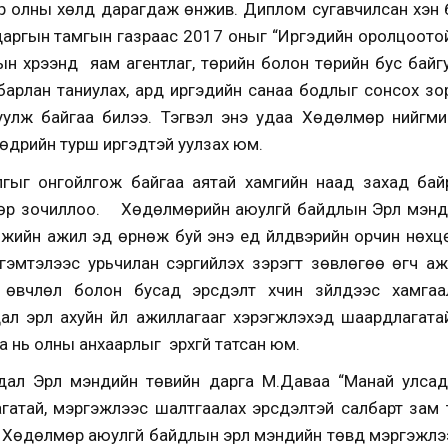
р олны хөлд дарагдаж өнжив. Диплом сугавчилсан хэн б
даргын тамгын газраас 2017 оныг “Иргэдийн оролцоотой
н хүрээнд яам агентлаг, төрийн болон төрийн бус байг
лбарлан таниулах, ард иргэдийн санаа бодлыг сонсох зо
йгуулж байгаа билээ. Тэгвэл энэ удаа Хөдөлмөр нийгм
 өдрийн турш иргэдтэй уулзах юм.
лгыг онгойлгож байгаа аятай хамгийн наад захад бай
вөөр зочиллоо. Хөдөлмөрийн аюулгүй байдлын Эрүүл мэнд
мжийн ажил эд өрнөж буй энэ үед үйлдвэрийн орчин нөхц
гэмтэлээс урьчилан сэргийлэх зэрэгт зөвлөгөө өгч аж
өвчлөл болон бусад эрсдэлт хүчин зүйлүүдээс хамгаал
л эрүүл ахуйн үйл ажиллагааг хэрэгжүүлэхэд шаардлагат
а нь олны анхаарлыг эрхгүй татсан юм.
ал Эрүүл мэндийн төвийн дарга М.Даваа “Манай улсад
гатай, мэргэжлээс шалтгаалах эрсдэлтэй салбарт зам тэ
 Хөдөлмөр аюулгүй байдлын эрүүл мэндийн төвд мэргэжлэ