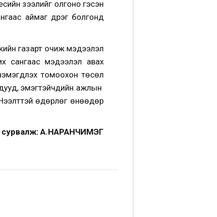
сийн зээлийг олгоно гэсэн
гаас аймаг дүүрэг болгонд
жийн газарт очиж мэдээлэл
х сангаас мэдээлэл авах
мэгдүүлэх томоохон төсөл
адууд, эмэгтэйчүүдийн ажлын
. Нээлттэй өдөрлөг өнөөдөр
 сурвалж: А.НАРАНЧИМЭГ