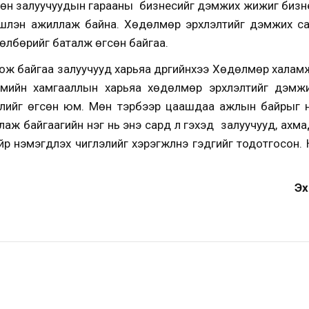
сөн залуучуудын гарааны бизнесийг дэмжих жижиг бизне
үүлэн ажиллаж байна. Хөдөлмөр эрхлэлтийг дэмжих сан
төлбөрийг баталж өгсөн байгаа.
ож байгаа залуучууд харьяа дүүргийнхээ Хөдөлмөр халам
гмийн хамгааллын харьяа хөдөлмөр эрхлэлтийг дэмжи
лийг өгсөн юм. Мөн тэрбээр цаашдаа ажлын байрыг нэ
иллаж байгаагийн нэг нь энэ сард л гэхэд залуучууд, ахм
р нэмэгдүүлэх чиглэлийг хэрэгжүүлнэ гэдгийг тодотгосон
Эх