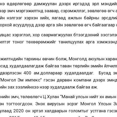
 Энэ өдөрлөгөөр дамжуулан дээрх иргэдэд эрүүл мэнди
ээр эмч мэргэжилтнүүд заавар, сэрэмжлүүлэг, зөвлөгөө өг
н үнэлгээг хэрхэн хийх, яагаад ажлын байрны эрсдлий
орхой асуудлууд дээр арга зүйн зөвлөгөө өгч байгаагаар 
вцас хэрэглэл, хор саармагжуулах бүтээгдэхүүний үзэсгэ
илтэт тоног төхөөрөмжийг танилцуулах арга хэмжээнү
эргэжилтнүүдийн тархины өвчин болж, Монголд аюулын хар
лсад худалдаалагдаж байгаа таван төрлийн эмийн үйлчил
лдвэрлэсэн 400 ам.доллараар худалдаалдаг. Бусад эм
 “Монгол Эм импекс” гэсэн дөрвөн компани дээрх эмнү
йн зах зээлийнхээ үнээр худалдаалж байгаа аж.
нийн эмч, төлөөлөгч Ц.Хулан “Манай улсын нийт хүн амын 
н тогтоогдсон. Энэхүү вирусын эсрэг Монгол Улсын За
улаад 2020 он хүртэл халдварын голомтыг устгана гэс