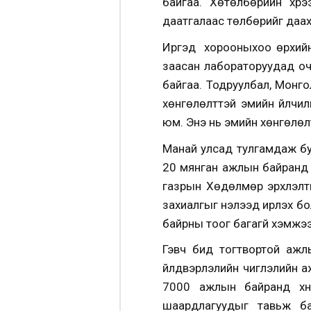
байгаа. Хөтөлбөрийн хүр
даатгалаас төлбөрийг даа
Иргэд хорооныхоо өрхийн
заасан лабораторуудад очи
байгаа. Тодруулбал, Монг
хөнгөлөлттэй эмийн үйлчил
юм. Энэ нь эмийн хөнгөлөлт
Манай улсад тулгамдаж бу
20 мянган ажлын байранд 
газрын Хөдөлмөр эрхлэлти
захиалгыг нэлээд ирүүлэх 
байрны тоог багагүй хэмжээг
Гэвч бид тогтвортой ажл
үйлдвэрлэлийн чиглэлийн а
7000 ажлын байранд хүн
шаардлагуудыг тавьж б