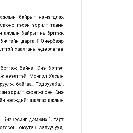
жлын байрыг нэмэгдүүлэх
лгоно гэсэн зорилт тавин
н ажлын байрыг нь бүртгэж
бичгийн дарга Г.Өнөрбаяр
элттэй хаалганы өдөрлөгөө
үртгэж байна. Энэ бүртгэл
омж нээлттэй. Монгол Улсын
руулж байгаа. Тодруулбал,
эн зорилт хэрэгжүүлсэн. Энэ
йн нэгжүүдийг шалгах ажлын
ын бизнесийг дэмжих “Старт
өгссөн оюутан залуучууд,