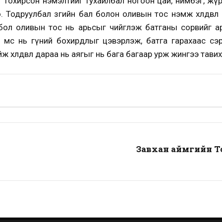
логт тохирсон нэмэлтийг тухайлбал ногоон цай, нимбэг, ж
 Тодруулбал зөгийн бал болон оливын тос нэмж хөлдөөвөл 
 бол оливын тос нь арьсыг чийглэж батганы сорвийг ари
өс нь гүний бохирдлыг цэвэрлэж, батга гарахаас сэрги
ж хөлдөөвөл дараа нь аягыг нь бага багаар урж жингээ тави
Завхан аймгийн Т