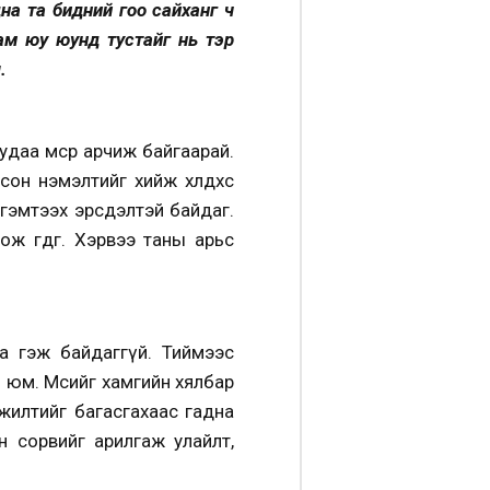
дна та бидний гоо сайханг ч
хам юу юунд тустайг нь тэр
.
удаа мөсөөр арчиж байгаарай.
н нэмэлтийг хийж хөлдөөхөөс
 гэмтээх эрсдэлтэй байдаг.
ож өгдөг. Хэрвээ таны арьс
на гэж байдаггүй. Тиймээс
й юм. Мөсийг хамгийн хялбар
хжилтийг багасгахаас гадна
н сорвийг арилгаж улайлт,