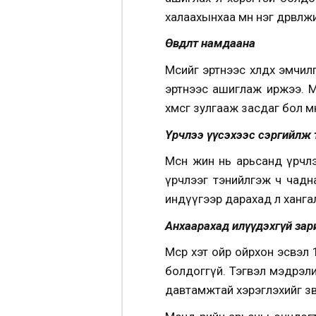
халаахынхаа өмнө нэг дөрвөлж
Өвдөлт намдаана
Мөсийг эртнээс хөлдөөх эмч
эртнээс ашиглаж иржээ. Мө
хөмсгөө зулгааж засдаг бол ө
Үрчлээ үүсэхээс сэргийлж 
Мөсөн жин нь арьсанд үрчл
үрчлээг тэнийлгэж ч чадна
индүүгээр дарахад л ханга
Анхаарахад илүүдэхгүй зар
Мөсөөр хэт ойр ойрхон эсв
болдоггүй. Тэгвэл мэдрэли
давтамжтай хэрэглэхийг зөвл