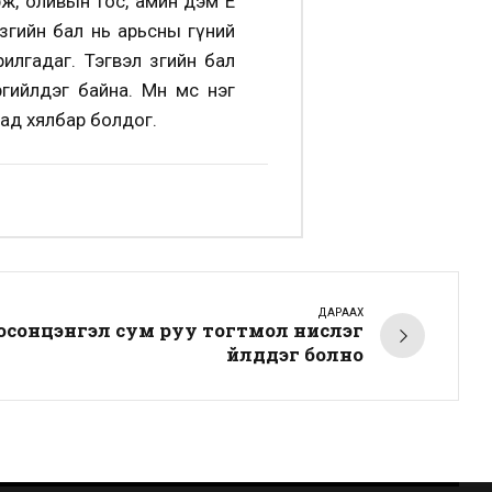
үрж, оливын тос, амин дэм Е
зөгийн бал нь арьсны гүний
лгадаг. Тэгвэл зөгийн бал
йлдэг байна. Мөн мөсөө нэг
хад хялбар болдог.
ДАРААХ
осонцэнгэл сум руу тогтмол нислэг
үйлддэг болно