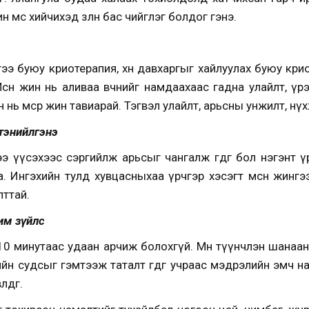
ин мөс хийчихэд зөөлөн бас чийглэг болдог гэнэ.
илгээ буюу криотерапия, өөхөн давхаргыг хайлуулах буюу к
сөн жин нь аливаа өвчнийг намдаахаас гадна улайлт, үрэв
мнө нь мөсөөр жин тавиарай. Тэгвэл улайлт, арьсны унжилт, нүх
тэнийлгэнэ
ээ үүсэхээс сэргийлж арьсыг чангалж өгдөг бол нэгэнт 
. Ингэхийн тулд хувцасныхаа үрчгэр хэсэгт мөсөн жинг
лттай.
им зүйлс
эл 10 минутаас удаан арчиж болохгүй. Мөн түүнчлэн шанаа
йн судсыг гэмтээж таталт өгдөг учраас мэдрэлийн эмч н
өдөг.