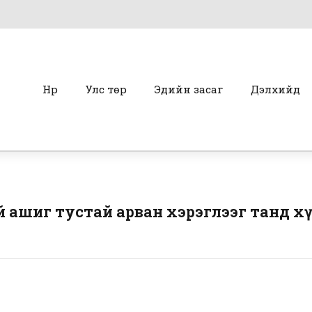
Нүүр
Улс төр
Эдийн засаг
Дэлхийд
й ашиг тустай арван хэрэглээг танд х