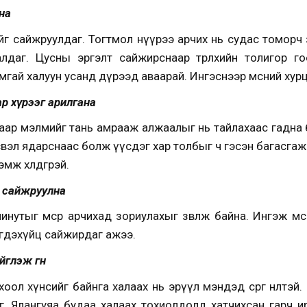
на
ийг сайжруулдаг. Тогтмол нүүрээ арчих нь судас томорч
лдаг. Цусны эргэлт сайжирснаар төрөлхийн толигор г
амгай халуун усанд дүрээд аваарай. Ингэснээр мөсний хурц
ар хүрээг арилгана
аар мэлмийг тань амрааж алжаалыг нь тайлахаас гадна бү
эл ядарснаас болж үүсдэг хар толбыг ч гэсэн багасгаж өгн
ж хөлдөөгөөрэй.
г сайжруулна
инутыг мөсөөр арчихад зориулахыг зөвлөж байна. Ингэж м
гдэхүйц сайжирдаг ажээ.
йглэж өгнө
ол хүнсийг байнга халаах нь эрүүл мэндэд сөрөг нөлөөтэ
г. Ялангуяа будаа халаах тохиолдолд хатчихсан гарч и