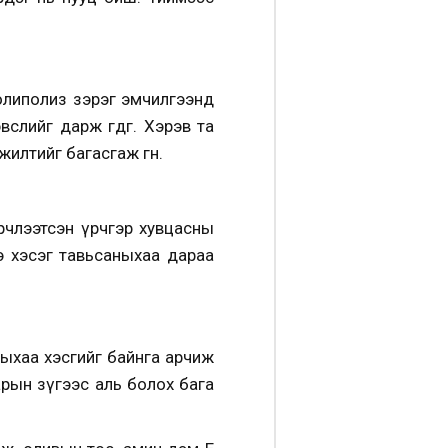
риолиполиз зэрэг эмчилгээнд
слийг дарж өгдөг. Хэрэв та
жилтийг багасгаж өгнө.
үрчлээтсэн үрчгэр хувцасны
ээ хэсэг тавьсаныхаа дараа
ныхаа хэсгийг байнга арчиж
арын зүгээс аль болох бага