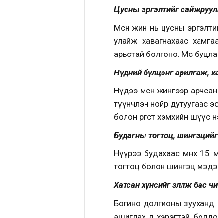
Цусны эргэлтийг сайжруул
Мөсөн жин нь цусны эргэлт
улайж хавагнахаас хамгаа
арьстай болгоно. Мөсөө буцл
Нүдний бүлцэнг арилгаж, х
Нүдээ мөсөн жингээр арчсан
түүнчлэн нойр дутуугаас эсв
болон өргөст хэмхийн шүүс нэм
Будагны тогтоц, шингэций
Нүүрээ будахаас өмнөх 15 м
тогтоц болон шингэц мэдэ
Хатсан хүнсийг зөөллөж бас чи
Богино долгионы зууханд хо
ашиглах л хэрэгтэй болдо