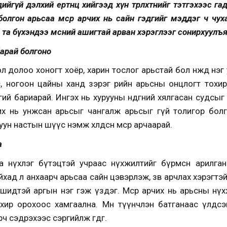
ийгүй дэлхий ертөнц хийгээд хүн төрөлхтнийг тэтгэхээс га
болгон арьсаа мөсөөр арчих нь сайн гэдгийг мэддэг ч чу
 та бүхэндээ мөсний ашигтай арван хэрэглээг сонирхуулъя
барай болгоно
 долоо хоногт хоёр, харин тослог арьстай бол өнжөөд нэг 
, ногоон цайны ханд зэрэг өөрийн арьсны онцлогт тохирсо
гий бариарай. Ингэх нь хурууны өндөгний хялгасан судсыг
их нь унжсан арьсыг чангалж арьсыг өөгүй толигор болг
н настын шүүс нэмж хөлдөөсөн мөсөөр арчаарай.
а
 нүхлэг бүтэцтэй учраас нүхжилтийг бүрмөсөн арилга
хад л анхаарч арьсаа сайн цэвэрлэж, зөв арчлах хэрэгтэ
шидтэй аргын нэг гэж үздэг. Мөсөөр арчих нь арьсны нү
хир орохоос хамгаална. Мөн түүнчлэн батганаас үлдсэ
ч сэдрэхээс сэргийлж өгдөг.