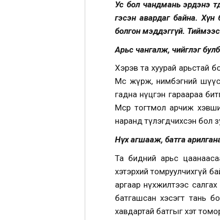
Ус бол чандмань эрдэнэ төд
гэсэн авардаг байна. Хүн 
болгон мэддэггүй. Тиймээс
Арьс чангалж, чийглэг бул
Хэрэв та хуурай арьстай бол
Мөсөө жүрж, нимбэгний шүүс
гадна нүцгэн гараараа бит
Мөсөөр тогтмол арчиж хэвш
наранд түлэгдчихсэн бол зуу
Нүх агшааж, батга арилган
Та бидний арьс цаанаасаа
хэтэрхий томруулчихгүй бай
аргаар нүхжилтээс салгах 
батгашсан хэсэгт тань бо
хавдартай батгыг хэт томор