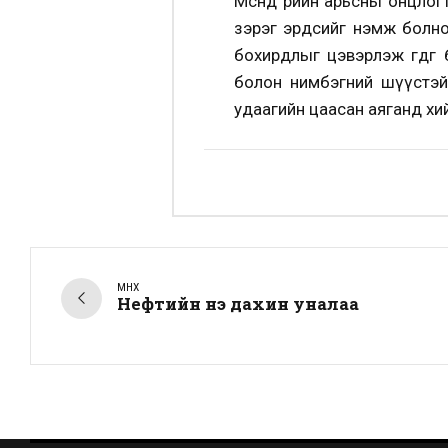
Мөсөндөө өөрийн арьсны онц
зэрэг эрдсийг нэмж болно.
бохирдлыг цэвэрлэж өгдөг
болон нимбэгний шүүстэй м
удаагийн цаасан аяганд хий
ӨМНӨХ
Нефтийн үнэ дахин уналаа