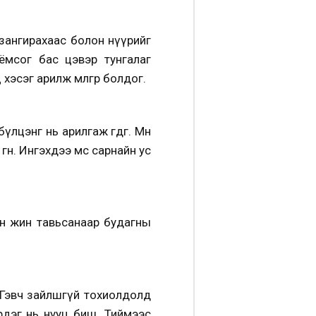
 зангирахаас болон нүүрийг
оёмсог бас цэвэр тунгалаг
 хэсэг арилж мөлгөр болдог.
лцэнг нь арилгаж өгдөг. Мөн
ө. Ингэхдээ мөсөө сарнайн ус
өсөн жин тавьсанаар будагны
й. Гэвч зайлшгүй тохиолдолд
рдэг нь нууц биш. Тиймээс