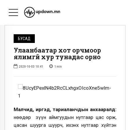
БУСАД
Улаанбаатар хот орчмоор
ялимгүй хур тунадас орно
2020-10-03 10:41
1
min
Малч­ид, иргэд, тариаланчдын анхааралд:
Өнөөдөр зүүн аймгуудын нутгаар цас орж,
цасан шуурга шуурч, ихэнх нутгаар хүйтэн