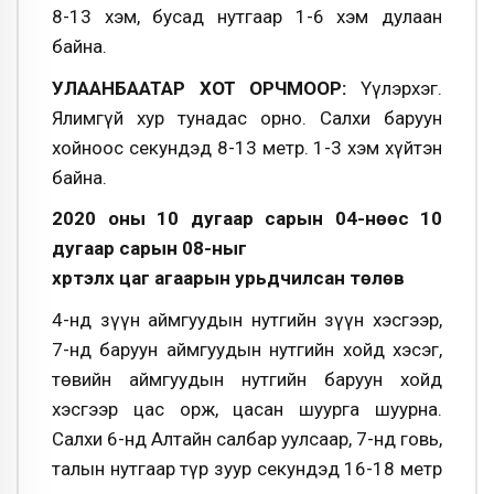
8-13 хэм, бусад нутгаар 1-6 хэм дулаан
байна.
УЛААНБААТАР ХОТ ОРЧМООР:
Үүлэрхэг.
Ялимгүй хур тунадас орно. Салхи баруун
хойноос секундэд 8-13 метр. 1-3 хэм хүйтэн
байна.
2020 оны 10 дугаар сарын 04-нөөс 10
дугаар сарын 08-ныг
хүртэлх цаг агаарын урьдчилсан төлөв
4-нд зүүн аймгуудын нутгийн зүүн хэсгээр,
7-нд баруун аймгуудын нутгийн хойд хэсэг,
төвийн аймгуудын нутгийн баруун хойд
хэсгээр цас орж, цасан шуурга шуурна.
Салхи 6-нд Алтайн салбар уулсаар, 7-нд говь,
талын нутгаар түр зуур секундэд 16-18 метр