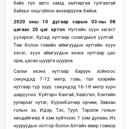
байх тул авто замд халтиргаа гулгаатай
байхыг онцгойлон анхааруулж байна.
2020 оны 10 дугаар сарын 03-ны 08
цагаас 20 цаг хүртэл:
Нутгийн зүүн хагаст
үүлэрхэг, бусад нутгаар солигдмол үүлтэй.
Төв болон говийн аймгуудын нутгийн зүүн
хэсэг, зүүн аймгуудын ихэнх нутгаар цас
орж, цасан шуурга шуурна.
Салхи ихэнх нутгаар баруун хойноос
секундэд 7-12 метр, говь, тал хээрийн
нутгаар түр зуур секундэд 16-18 метр хүрч
ширүүснэ. Хүйтэрч Хангай, Хөвсгөл, Хэнтийн
уулархаг нутаг, Хүрэнбэлчир орчим, Завхан
голын эх, Идэр, Тэс, Туул, Тэрэлж голын
хөндийгөөр 4 хэм хүйтнээс 1 хэм дулаан, Их
нууруудын хотгор болон Алтайн өвөр говиор