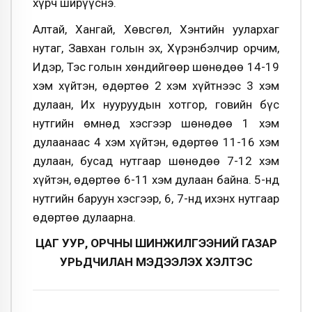
хүрч ширүүснэ.
Алтай, Хангай, Хөвсгөл, Хэнтийн уулархаг
нутаг, Завхан голын эх, Хүрэнбэлчир орчим,
Идэр, Тэс голын хөндийгөөр шөнөдөө 14-19
хэм хүйтэн, өдөртөө 2 хэм хүйтнээс 3 хэм
дулаан, Их нууруудын хотгор, говийн бүс
нутгийн өмнөд хэсгээр шөнөдөө 1 хэм
дулаанаас 4 хэм хүйтэн, өдөртөө 11-16 хэм
дулаан, бусад нутгаар шөнөдөө 7-12 хэм
хүйтэн, өдөртөө 6-11 хэм дулаан байна. 5-нд
нутгийн баруун хэсгээр, 6, 7-нд ихэнх нутгаар
өдөртөө дулаарна.
ЦАГ УУР, ОРЧНЫ ШИНЖИЛГЭЭНИЙ ГАЗАР
УРЬДЧИЛАН МЭДЭЭЛЭХ ХЭЛТЭС