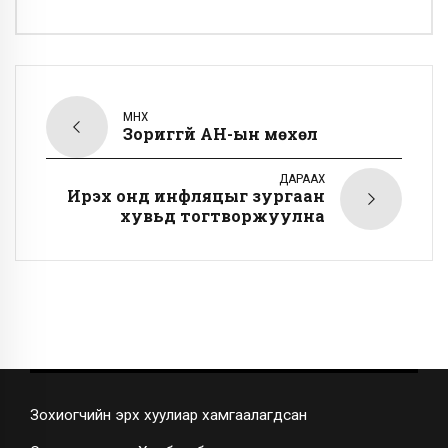
ӨМНӨХ
Зориггүй АН-ын мөхөл
ДАРААХ
Ирэх онд инфляцыг зургаан
хувьд тогтворжуулна
Зохиогчийн эрх хуулиар хамгаалагдсан