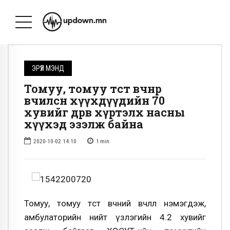
ЭРҮҮЛ МЭНД
Томуу, томуу төст өвчнөөр
өвчилсөн хүүхдүүдийн 70
хувийг дөрөв хүртэлх насны
хүүхэд эзэлж байна
2020-10-02 14:10
1
min
Томуу, томуу төст өвчний өвчлөл нэмэгдэж,
амбулаторийн нийт үзлэгийн 4.2 хувийг