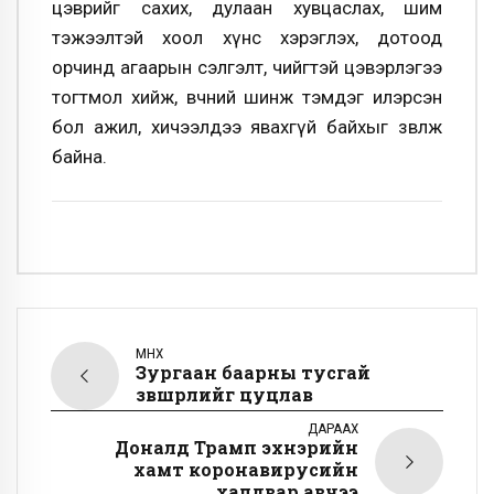
цэврийг сахих, дулаан хувцаслах, шим
тэжээлтэй хоол хүнс хэрэглэх, дотоод
орчинд агаарын сэлгэлт, чийгтэй цэвэрлэгээ
тогтмол хийж, өвчний шинж тэмдэг илэрсэн
бол ажил, хичээлдээ явахгүй байхыг зөвлөж
байна.
ӨМНӨХ
Зургаан баарны тусгай
зөвшөөрлийг цуцлав
ДАРААХ
Доналд Трамп эхнэрийн
хамт коронавирусийн
халдвар авчээ