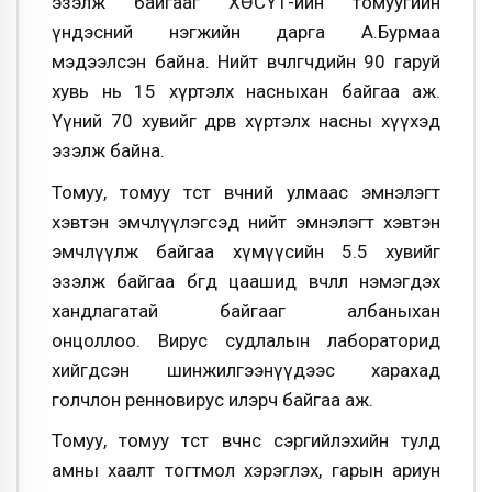
эзэлж байгааг ХӨСҮТ-ийн томуугийн
үндэсний нэгжийн дарга А.Бурмаа
мэдээлсэн байна. Нийт өвчлөгчдийн 90 гаруй
хувь нь 15 хүртэлх насныхан байгаа аж.
Үүний 70 хувийг дөрөв хүртэлх насны хүүхэд
эзэлж байна.
Томуу, томуу төст өвчний улмаас эмнэлэгт
хэвтэн эмчлүүлэгсэд нийт эмнэлэгт хэвтэн
эмчлүүлж байгаа хүмүүсийн 5.5 хувийг
эзэлж байгаа бөгөөд цаашид өвчлөл нэмэгдэх
хандлагатай байгааг албаныхан
онцоллоо.
Вирус судлалын лабораторид
хийгдсэн шинжилгээнүүдээс харахад
голчлон ренновирус илэрч байгаа
аж.
Томуу, томуу төст өвчнөөс сэргийлэхийн тулд
амны хаалт тогтмол хэрэглэх, гарын ариун