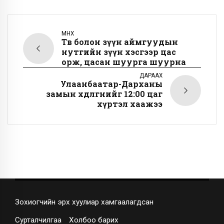
ӨМНӨХ
Төв болон зүүн аймгуудын
нутгийн зүүн хэсгээр цас
орж, цасан шуурга шуурна
ДАРААХ
Улаанбаатар-Дарханы
замын хөдөлгөөнийг 12:00 цаг
хүртэл хаажээ
Зохиогчийн эрх хуулиар хамгаалагдсан
Сурталчилгаа
Холбоо барих