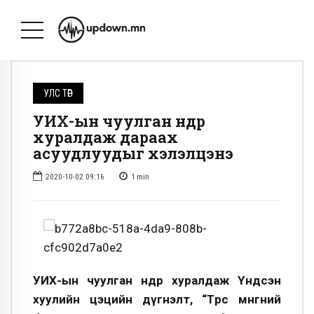
УЛС ТӨР
УИХ-ын чуулган өнөөдөр
хуралдаж дараах
асуудлуудыг хэлэлцэнэ
2020-10-02 09:16
1
min
УИХ-ын чуулган өнөөдөр хуралдаж Үндсэн
хуулийн цэцийн дүгнэлт, “Төрөөс мөнгөний