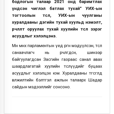
бодлогын талаар 2021 онд баримтлах
үндсэн чиглэл батлах тухай” УИХ-ын
тогтоолын төсөл, УИХ-ын чуулганы
хуралдааны дэгийн тухай хуульд нэмэлт,
өөрчлөлт оруулах тухай хуулийн төсөл зэрэг
асуудлыг хэлэлцэнэ.
Мөн
өмнөх парламентын үед өргөн мэдүүлсэн, төсөл
санаачлагч нь өөрчлөгдсөн, шинээр
байгуулагдсан Засгийн газраас санал авах
шаардлагатай хуулийн төслүүдийг буцаах
асуудлыг хэлэлцэх юм.
Хуралдааны төгсгөлд
өвөлжилтийн бэлтгэл ажлын талаарх Шадар
сайдын мэдээллийг сонсоно.