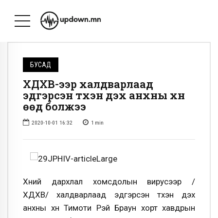
БУСАД
ХДХВ-ээр халдварлаад
эдгэрсэн түүхэн дэх анхны хүн
өөд болжээ
2020-10-01 16:32
1
min
Хүний дархлал хомсдолын вирусээр /
ХДХВ/ халдварлаад эдгэрсэн түүхэн дэх
анхны хүн Тимоти Рэй Браун хорт хавдрын