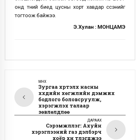
онд түүний биед цусны хорт хавдар үүссэнийг
тогтоож байжээ.
Э.Хулан : МОНЦАМЭ
ӨМНӨХ
Зургаа хүртэлх насны
хүүхдийн хөгжлийн дэмжих
бодлого боловсруулж,
хэрэгжүүлэх талаар
зөвлөлдлөө
ДАРААХ
Сэрэмжлүүлэг: Ахуйн
хэрэглээний газ дэлбэрч
хоёр хүн түлэгджээ