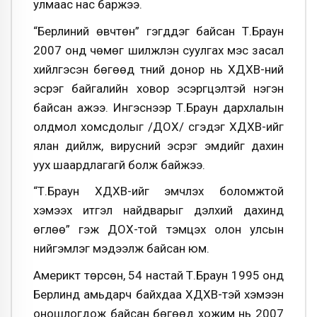
улмаас нас баржээ.
“Берлиний өвчтөн” гэгддэг байсан Т.Браун
2007 онд чөмөг шилжүүлэн суулгах мэс засал
хийлгэсэн бөгөөд түүний донор нь ХДХВ-ний
эсрэг байгалийн ховор эсэргүүцэлтэй нэгэн
байсан ажээ. Ингэснээр Т.Браун дархлалын
олдмол хомсдолыг /ДОХ/ үүсгэдэг ХДХВ-ийг
ялан дийлж, вирусний эсрэг эмүүдийг дахин
уух шаардлагагүй болж байжээ.
“Т.Браун ХДХВ-ийг эмчлэх боломжтой
хэмээх итгэл найдварыг дэлхий дахинд
өглөө” гэж ДОХ-той тэмцэх олон улсын
нийгэмлэг мэдээлж байсан юм.
Америкт төрсөн, 54 настай Т.Браун 1995 онд
Берлинд амьдарч байхдаа ХДХВ-тэй хэмээн
оношлогдож байсан бөгөөд хожим нь 2007