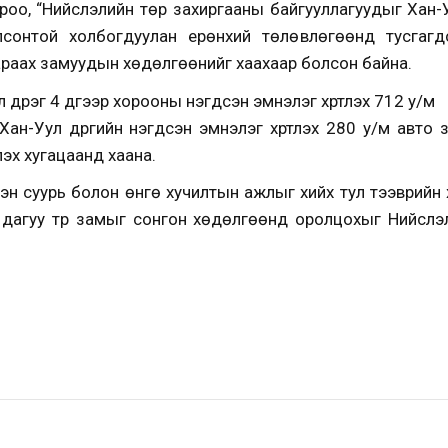
 хороо, “Нийслэлийн төр захиргааны байгууллагуудыг Хан
лсонтой холбогдуулан ерөнхий төлөвлөгөөнд тусгаг
араах замуудын хөдөлгөөнийг хаахаар болсон байна.
л дүүрэг 4 дүгээр хорооны нэгдсэн эмнэлэг хүртлэх 712 у/м
н-Уул дүүргийн нэгдсэн эмнэлэг хүртлэх 280 у/м авто
лэх хугацаанд хаана.
лсэн суурь болон өнгө хучилтын ажлыг хийх тул тээврийн 
 дагуу түр замыг сонгон хөдөлгөөнд оролцохыг Нийсл