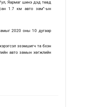
-Уул, Яармаг шинэ дэд төвд
дсан 1.7 км авто зам”-ын
 замыг 2020 оны 10 дугаар
хэрэгсэл эзэмшигч та бүхэн
элийн авто замын хөгжлийн