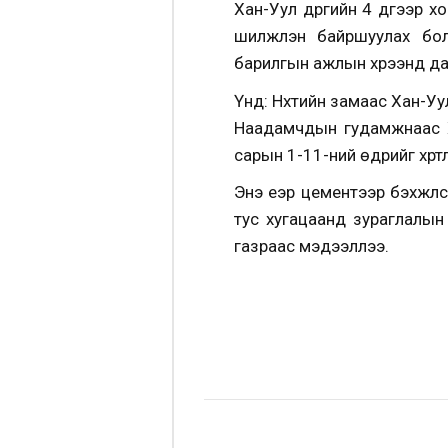
Хан-Уул дүүргийн 4 дүгээр
шилжүүлэн байршуулах бо
барилгын ажлын хүрээнд д
Үүнд: Нүхтийн замаас Хан-Уу
Наадамчдын гудамжнаас Ха
сарын 1-11-ний өдрийг хүрт
Энэ үеэр цементээр бэхжүү
тус хугацаанд зураглалын
газраас мэдээллээ.