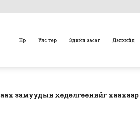
Нүүр
Улс төр
Эдийн засаг
Дэлхийд
дараах замуудын хөдөлгөөнийг хаахаар