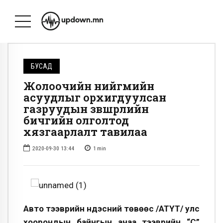
БУСАД
Жолоочийн нийгмийн
асуудлыг орхигдуулсан
газруудын зөвшөөрлийн
бичгийн олголтод
хязгаарлалт тавилаа
2020-09-30 13:44
1
min
Авто тээврийн үндэсний төвөөс /АТҮТ/ улс
хоорондын байнгын ачаа тээврийн “С”