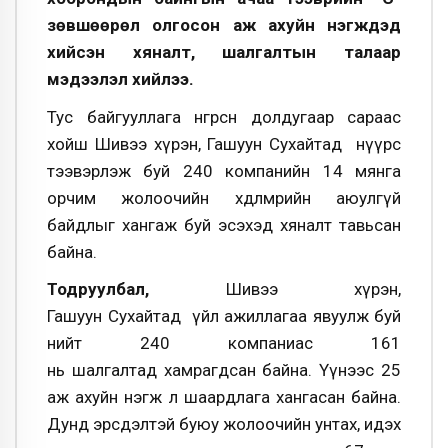
зөвшөөрөл олгосон аж ахуйн нэгжүүдэд
хийсэн хяналт, шалгалтын талаар
мэдээлэл хийлээ.
Тус байгууллага өнгөрсөн долдугаар сараас
хойш Шивээ хүрэн, Гашуун Сухайтад нүүрс
тээвэрлэж буй 240 компанийн 14 мянга
орчим жолоочийн хөдөлмөрийн аюулгүй
байдлыг хангаж буй эсэхэд хяналт тавьсан
байна.
Тодруулбал,
Шивээ хүрэн,
Гашуун Сухайтад үйл ажиллагаа явуулж буй
нийт 240 компаниас 161
нь шалгалтад хамрагдсан байна. Үүнээс 25
аж ахуйн нэгж л шаардлага хангасан байна
.
Дунд эрсдэлтэй буюу жолоочийн унтах, идэх