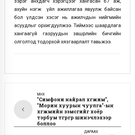
зэрэг анхдагч хэрэгцээг хангасан 67 аж,
ахуйн нэгж үйл ажиллагаа явуулж байсан
бол үлдсэн хэсэг нь ажилчдын нийгмийн
асуудлыг орхигдуулжээ. Тиймээс шаардлага
хангаагүй газруудын зөвшөөрлийн бичгийн
олголтод тодорхой хязгаарлалт тавьжээ.
ӨМНӨХ
"Симфони найрал хөгжим",
"Морин хуурын чуулга"-ын
хөгжмийн зэмсгийг хоёр
тэрбум төгрөгөөр шинэчлэхээр
боллоо
ДАРААХ