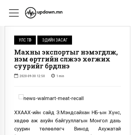
УЛС ТӨР
ЭДИЙН ЗАСАГ
Махны экспортыг нэмэгдүүлж,
нэмүү өртгийн сүлжээ хөгжих
суурийг бүрдүүлнэ
2020-09-30 12:50
1
min
ХХААХҮ-ийн сайд З.Мэндсайхан НҮБ-ын Хүнс,
хөдөө аж ахуйн байгууллагын Монгол дахь
суурин төлөөлөгч Винод Ахужатай