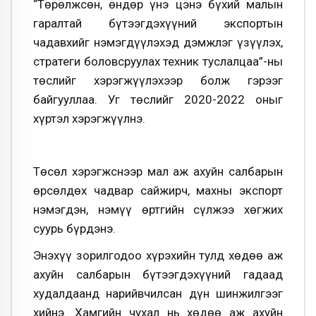
“Төрөлжсөн, өндөр үнэ цэнэ бүхий малын
гаралтай бүтээгдэхүүний экспортын
чадавхийг нэмэгдүүлэхэд дэмжлэг үзүүлэх,
стратеги боловсруулах техник туслалцаа”-ны
төслийг хэрэгжүүлэхээр болж гэрээг
байгууллаа. Уг төслийг 2020-2022 оныг
хүртэл хэрэгжүүлнэ.
Төсөл хэрэгжснээр мал аж ахуйн салбарын
өрсөлдөх чадвар сайжирч, махны экспорт
нэмэгдэн, нэмүү өртгийн сүлжээ хөгжих
суурь бүрдэнэ.
Энэхүү зорилгодоо хүрэхийн тулд хөдөө аж
ахуйн салбарын бүтээгдэхүүний гадаад
худалдаанд нарийвчилсан дүн шинжилгээг
хийнэ. Хамгийн чухал нь хөдөө аж ахуйн