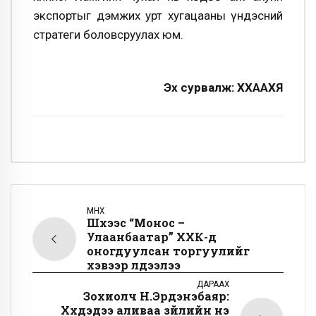
экспортыг дэмжих урт хугацааны үндэсний
стратеги боловсруулах юм.
Эх сурвалж: ХХААХҮЯ
ӨМНӨХ
Шүүхээс “Монос –
Улаанбаатар” ХХК-д
оногдуулсан торгуулийг
хэвээр үлдээлээ
ДАРААХ
Зохиолч Н.Эрдэнэбаяр:
Хүүхдэдээ аливаа зүйлийн үнэ