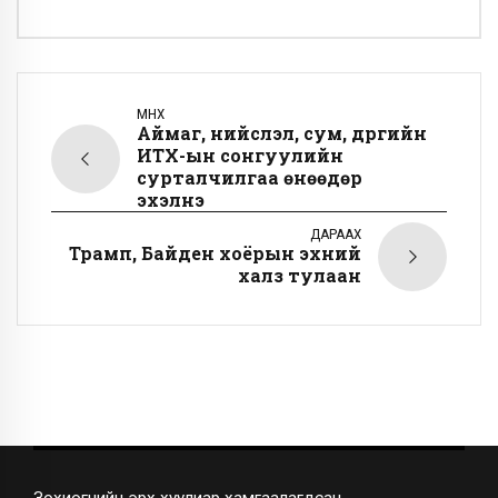
ӨМНӨХ
Аймаг, нийслэл, сум, дүүргийн
ИТХ-ын сонгуулийн
сурталчилгаа өнөөдөр
эхэлнэ
ДАРААХ
Трамп, Байден хоёрын эхний
халз тулаан
Зохиогчийн эрх хуулиар хамгаалагдсан