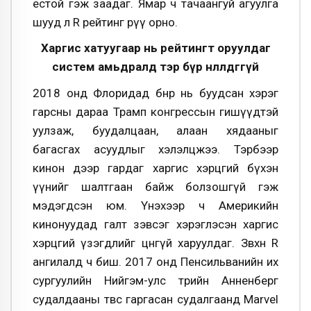
ёстой гэж заадаг. Ямар ч тачаангуй агуулга
шууд л R рейтинг рүү орно.
Харгис хатуугаар нь рейтингт оруулдаг
систем амьдралд тэр бүр нөлөөлдөггүй
2018 онд Флоридад бөөнөөр нь буудсан хэрэг
гарсны дараа Трамп конгрессын гишүүдтэй
уулзаж, буудалцаан, алаан хядааныг
багасгах асуудлыг хэлэлцжээ. Тэрбээр
кинон дээр гардаг харгис хэрцгий бүхэн
үүнийг шалтгаан байж болзошгүй гэж
мэдэгдсэн юм. Үнэхээр ч Америкийн
кинонуудад галт зэвсэг хэрэглэсэн харгис
хэрцгий үзэгдлийг цөөнгүй харуулдаг. Зөвхөн R
ангилалд ч биш. 2017 онд Пенсильванийн их
сургуулийн Нийгэм-улс төрийн Анненберг
судалдааны төвөөс гаргасан судалгаанд Marvel