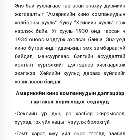
Энэ байгууллагаас гаргасан энэхүү дүрмийн
жагсаалтыг “Америкийн кино компаниудын
холбооны хууль” буюу “Хейсийн хууль” гэж
нэрлэж байв. Уг хууль 1930 онд гарсан ч
1934 оноос мөрдөгдөж эхэлсэн байна. Энэ үед
кино бүтээгчид гудамжны эмх замбараагүй
байдал, мансуурлаас бэлгийн асуудалтай
контент хүртэлхийг дэлгэцнээ хязгаарлаж
эхэлжээ. Хейсийн хуульд дараах зүйлсийг
хориглосон байдаг.
Америкийн кино компаниудын дэлгэцээр
гаргахыг хориглодог сэдвүүд
-Сексийн үр дүн, өөрөөр хэлбэр жирэмслэл,
хүүхэд төрөх үйл явцыг үзүүлж болохгүй
-Гэмт хэрэг, муу үйл эцэс төгсгөлдөө заавал