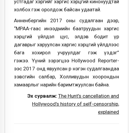
устгадаг хэргийг харгис хэрцгий кинонуудтай
холбох гэж оролдож байсан удаатай.
Анненбергийн 2017 оны судалгаан дээр,
“МРАА-гаас инээдмийн баатруудын харгис
хэрцгий үйлдэл цус, элдэв бодит үр
дагаврыг харуулсан харгис хэрцгий үйлдлээс
бага хохирол учруулдаг гэж үздэг”
гэжээ. Үүний зэрэгцээ Hollywood Reporter-
ээс 2017 онд явуулсан өөр нэгэн судалгаандаа
зэвсгийн салбар, Холливудын хоорондын
хамаарлыг нарийн баримтжуулсан байна.
Эх сурвалж:
The Hunt’s cancellation and
Hollywood’s history of self-censorship,
explained