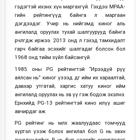
гэдэгтэй ихэнх хүн маргахгүй. Гэхдээ МРАА-
гийн рейтингүүд байнга л маргаан
дэгдээдэг. Учир нь нийгэмд киног аль
ангилалд оруулах тухай шалгуурууд байнга
өөрчлөгдөж иржээ. 2013 онд л гэхэд тамхидалт
гарч байгаа эсэхийг шалгадаг болсон бол
1968 онд тийм зүйл байсангүй.
1985 оны PG рейтингтэй “Ирээдүй рүү
аялсан нь” киног үзээд өдгөө ийм их хараалтай,
давхар утгатай, харгис хатуу киног ийм
ангилалд оруулах нь зөв үү гэж бодож эхэлнэ.
Ерөнхийдөө PG-13 рейтингтэй кино илүү ашиг
авчирдаг аж.
PG рейтинг нь мөлхөө жаалуудаас томчууд
хүртэл үзэж болох ангилал бол G нь зөвхөн
хүүхдүүдийнх, R нь бөөнөөрөө үзэхийг хориглодог