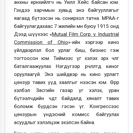
анхны ерөнхийлөгч нь Уилл Хейс байсан юм.
Гэхдээ зарчмын хувьд энэ байгууллагыг
яагаад бүтээсэн нь сонирхол татна. МРАА-г
байгуулагдахаас 7 жилийн өмнө буюу 1915 онд
Дээд шүүхээс «
Mutual Film Corp. v. Industrial
Commission of Ohio
»-ийн хэргээр кино
үйлдвэрлэл бол урлаг биш, бизнес гэж
тогтоосон юм. Тиймээс үг хэлэх эрх чөлөөг
баталгаажуулах Нэгдүгээр өөрчлөлтөд киног
оруулаагүй. Энэ шийдвэр нь кино урлагт
цензур тавих үүд хаалгыг нээсэн юм. Өөрөөр
хэлбэл Засгийн газар үг хэлэх, уран
бүтээлчдийн чөдөөт байдалд хяналт тавих
боломж бүрдсэн гэсэн үг. Конгрессээс
цензурын үндэсний комисс байгуулах
асуудлыг хэлэлцэж эхэлсэн байна.