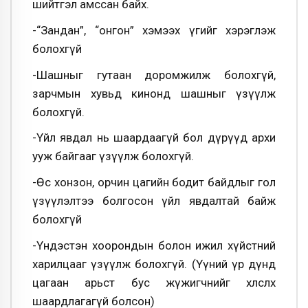
шийтгэл амссан байх.
-“Зандан”, “онгон” хэмээх үгийг хэрэглэж
болохгүй
-Шашныг гутаан доромжилж болохгүй,
зарчмын хувьд кинонд шашныг үзүүлж
болохгүй.
-Үйл явдал нь шаардаагүй бол дүрүүд архи
ууж байгааг үзүүлж болохгүй.
-Өс хонзон, орчин цагийн бодит байдлыг гол
үзүүлэлтээ болгосон үйл явдалтай байж
болохгүй
-Үндэстэн хоорондын болон ижил хүйстний
харилцааг үзүүлж болохгүй. (Үүний үр дүнд
цагаан арьст бус жүжигчнийг хөлслөх
шаардлагагүй болсон)