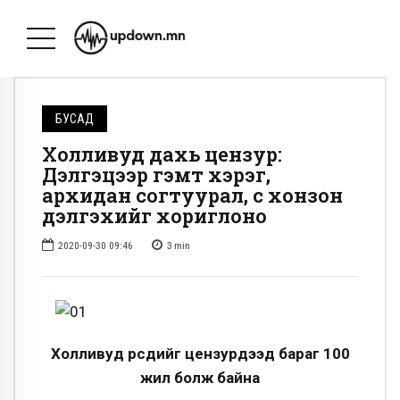
БУСАД
Холливуд дахь цензур:
Дэлгэцээр гэмт хэрэг,
архидан согтуурал, өс хонзон
дэлгэхийг хориглоно
2020-09-30 09:46
3
min
Холливуд өөрсдийгөө цензурдээд бараг 100
жил болж байна