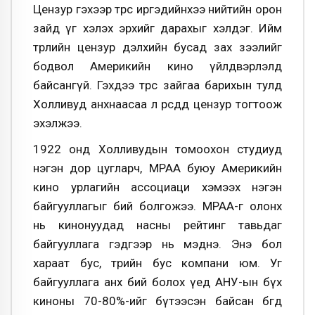
Цензур гэхээр төрөөс иргэдийнхээ нийтийн орон
зайд үг хэлэх эрхийг дарахыг хэлдэг. Ийм
төрлийн цензур дэлхийн бусад зах зээлийг
бодвол Америкийн кино үйлдвэрлэлд
байсангүй. Гэхдээ төрөөс зайгаа барихын тулд
Холливуд анхнаасаа л өөрсдөдөө цензур тогтоож
эхэлжээ.
1922 онд Холливудын томоохон студиуд
нэгэн дор цугларч, МРАА буюу Америкийн
кино урлагийн ассоциаци хэмээх нэгэн
байгууллагыг бий болгожээ. МРАА-г олонх
нь кинонуудад насны рейтинг тавьдаг
байгууллага гэдгээр нь мэднэ. Энэ бол
хараат бус, төрийн бус компани юм. Уг
байгууллага анх бий болох үед АНУ-ын бүх
киноны 70-80%-ийг бүтээсэн байсан бөгөөд