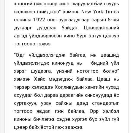
хоногийн өмнө цэвэр киног харуулах байр суурь
эзлэхээр шийджээ” хэмээн New York Times
сонины 1922 оны зургаадугаар сарын 5-ны
дугаарт дурдсан байдаг. Цэвэрлэгээний
аргад үйлдвэрлэсэн кино бүрт хатуу цензур
тогтооно гэжээ.
“Өдгөө үйлдвэрлэгдэж байгаа, мөн цаашид
үйлдвэрлэгдэх кинонууд нь бидний үйл
хэрэг шударга, үнэний нотолгоо болно”
хэмээн Хейс мэдэгдэж байлаа. Цааш нь
тэрээр хэлэхдээ Холливудын хамгийн чухад
асуудал бол дараа дараагийн кинонуудад ёс
суртахуун, уран сайхны дээд стандартыг
тогтоох явдал гэж байлаа. Өөрөөр хэлбэл
киноны бичлэгээ сэдэв хүртэл бүх зүйл өөгүй
цэвэр байх ёстой гэж заажээ.