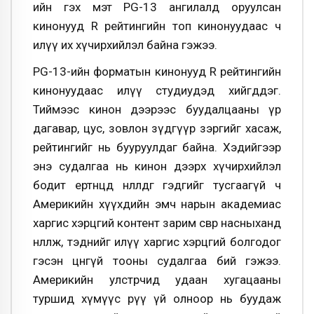
ийн гэх мэт PG-13 ангилалд оруулсан
кинонууд R рейтингийн топ кинонуудаас ч
илүү их хүчирхийлэл байна гэжээ.
PG-13-ийн форматын кинонууд R рейтингийн
кинонуудаас илүү студиудэд хийгддэг.
Тиймээс кинон дээрээс буудалцааны үр
дагавар, цус, зовлон зүдгүүр зэргийг хасаж,
рейтингийг нь бууруулдаг байна. Хэдийгээр
энэ судалгаа нь кинон дээрх хүчирхийлэл
бодит ертөнцөд нөлөөлдөг гэдгийг тусгаагүй ч
Америкийн хүүхдийн эмч нарын академиас
харгис хэрцгий контент зарим өсвөр насныханд
нөлөөлж, тэднийг илүү харгис хэрцгий болгодог
гэсэн цөөнгүй тооны судалгаа бий гэжээ.
Америкийн улстөрчид удаан хугацааны
туршид хүмүүс рүү үй олноор нь буудаж