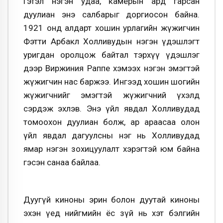
Гэтэл нэгэн удаа, камерын ард гарсан
дуулиан энэ салбарыг доргиосон байна.
1921 онд алдарт хошин урлагийн жүжигчин
Фэтти Арбакл Холливудын нэгэн үдэшлэгт
уригдан оролцож байтал тэрхүү үдэшлэг
дээр Виржиния Раппе хэмээх нэгэн эмэгтэй
жүжигчин нас баржээ. Ингээд хошин шогийн
жүжигчнийг эмэгтэй жүжигчний үхэлд
сэрдэж эхлэв. Энэ үйл явдал Холливудад
томоохон дуулиан болж, ар араасаа олон
үйл явдал дагуулсны нэг нь Холливудад
ямар нэгэн зохицуулалт хэрэгтэй юм байна
гэсэн санаа байлаа.
Дуугүй киноны эрин болон дуутай киноны
эхэн үед нийгмийн ёс зүй нь хэт бэлгийн