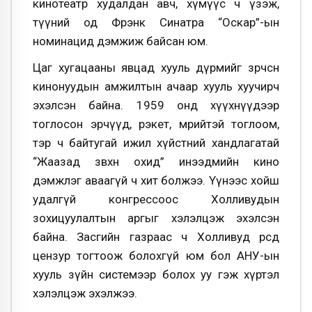
кинотеатр худалдан авч, хүмүүс ч үзэж,
түүний од Фрэнк Синатра “Оскар”-ын
номинацид дэмжиж байсан юм.
Цаг хугацааны явцад хууль дүрмийг зөрчсөн
кинонуудын амжилтын ачаар хууль хуучирч
эхэлсэн байна. 1959 онд хүүхнүүдээр
тоглосон эрчүүд, рэкет, мөрийтэй тоглоом,
тэр ч байтугай ижил хүйстний хандлагатай
“Жаазад зөвхөн охид” инээдмийн кино
дэмжлэг аваагүй ч хит болжээ. Үүнээс хойш
удалгүй конгрессоос Холливудын
зохицуулалтын аргыг хэлэлцэж эхэлсэн
байна. Засгийн газраас ч Холливуд өөрсдөө
цензур тогтоож болохгүй юм бол АНУ-ын
хууль зүйн системээр болох уу гэж хүртэл
хэлэлцэж эхэлжээ.