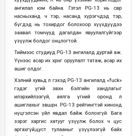
ангилал юм байна. Гэтэл PG-13 нь өсвөр
насныханд ч тэр, насанд хүрэгчдэд тэр,
бүгдэд нь тохирдог болохоор хүүхдүүдээ
заавал томчууд дагалдан явуулалгүйгээр
үзүүлж болдог онцлогтой.
Тиймээс студиуд PG-13 ангилалд дуртай аж.
Үүнээс асар их хөрөнгө оруулалт татаж, асар их
ашиг олдог.
Хэлний хувьд л гэхэд PG-13 ангилалд «fuck»
гэдэг үгий зөвхөн бэлгийн хандлагыг
илэрхийлээгүй, аялга үгний оронд л
ашиглахыг зөвшөөрнө. PG-13 рейтингтэй кинонд
нүцгэлсэн үйл явдал байж болохгүй. Бага
зэрэг харгис хатууг үзүүлж болох ч цус
аргахгүй,цуст тулааныг үзүүлээгүй байх