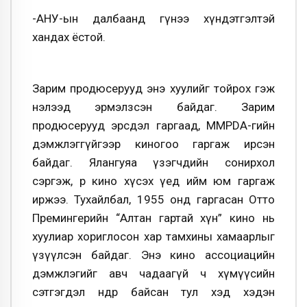
-АНУ-ын далбаанд гүнээ хүндэтгэлтэй
хандах ёстой.
Зарим продюсерууд энэ хуулийг тойрох гэж
нэлээд эрмэлзсэн байдаг. Зарим
продюсерууд эрсдэл гаргаад, MMPDA-гийн
дэмжлэггүйгээр киногоо гаргаж ирсэн
байдаг. Ялангуяа үзэгчдийн сонирхол
сэргэж, өөр кино хүсэх үед ийм юм гаргаж
иржээ. Тухайлбал, 1955 онд гаргасан Отто
Премингерийн “Алтан гартай хүн” кино нь
хуулиар хориглосон хар тамхины хамаарлыг
үзүүлсэн байдаг. Энэ кино ассоциацийн
дэмжлэгийг авч чадаагүй ч хүмүүсийн
сэтгэгдэл өндөр байсан тул хэд хэдэн