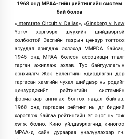
1968 онд МРАА-гийн рейтингийн систем
бий болов
«
Interstate Circuit v. Dallas
», «
Ginsberg v. New
York
» хэргээрх шүүхийн шийдвэртэй
холбоотой Засгийн газрын цензур тогтоох
асуудал яригдаж эхлэхэд MMPDA байсан,
1945 онд МРАА болсон ассоциаци төлөвлөгөө
гарган ажиллаж эхлэв. Тус байгууллагын
ерөнхийлөгч Жек Валентийн удирдлаган дор
гаргасан хамгийн чухал шийдвэр нь өөрсдийгөө
цензурдэхийг рейтингийн системийн
форматаар ангилах болгох явдал байлаа.
1968 онд гаргасан рейтинг нь өдгөө бидний
хэрэглэж байгаа рейтингийн өвөг эцэг нь гэж
хэлж болно. Кино үйлдвэрлэгчид киногоо
МРАА-д сайн дураараа үнэлүүлэхээр өгнө.