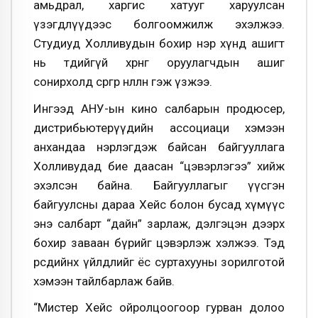
амьдрал, харгис хатууг харуулсан
үзэгдлүүдээс болгоомжилж эхэлжээ.
Студиуд Холливудын бохир нэр хүнд ашигт
нь төдийгүй хөрөнгө оруулагчдын ашиг
сонирхолд сөргөөр нөлөөлнө гэж үзжээ.
Ингээд АНУ-ын кино салбарын продюсер,
дистрибьютерүүдийн ассоциаци хэмээн
анхандаа нэрлэгдэж байсан байгууллага
Холливудад бие даасан “цэвэрлэгээ” хийж
эхэлсэн байна. Байгууллагыг үүсгэн
байгуулсны дараа Хейс болон бусад хүмүүс
энэ салбарт “дайн” зарлаж, дэлгэцэн дээрх
бохир заваан бүрийг цэвэрлэж хэлжээ. Тэд
өөрсдийнхөө үйлдлийг ёс суртахууны зорилготой
хэмээн тайлбарлаж байв.
“Мистер Хейс ойролцоогоор гурван долоо