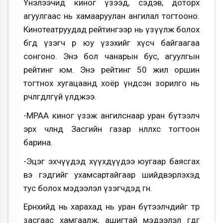
Үнэлээчид киног үзээд, сэдэв, доторх
агуулгаас нь хамааруулан ангилал тогтооно.
Кинотеатруудад рейтингээр нь үзүүлж болох
бөгөөд үзэгч өөрөө юу үзэхийг хүсч байгаагаа
сонгоно. Энэ бол чанарын бус, агуулгын
рейтинг юм. Энэ рейтинг 50 жил оршин
тогтнох хугацаанд хоёр үндсэн зорилго нь
өөрчлөгдөлгүй үлджээ.
-МРАА киног үзэж ангилснаар уран бүтээлч
эрх чөлөөнд Засгийн газар нөлөөлөхөөс тогтоон
барина.
-Эцэг эхчүүдэд хүүхдүүдээ юугаар баясгах
вэ гэдгийг ухамсартайгаар шийдвэрлэхэд
тус болох мэдээлэл үзэгчдэд өгнө.
Ерөнхийд нь харахад нь уран бүтээлчдийг төр
засгаас хамгаалж, ашигтай мэдээлэл өгдөг