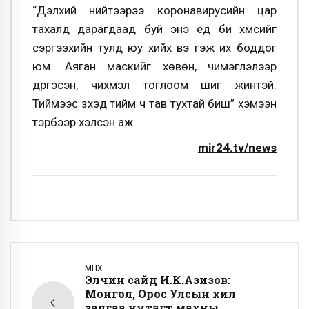
“Дэлхий нийтээрээ коронавирусийн цар
тахалд дарагдаад буй энэ үед би хүмүүсийг
сэргээхийн тулд юу хийх вэ гэж их боддог
юм. Аяган маскийг хөвөн, чимэглэлээр
дүүргэсэн, чихмэл тоглоом шиг жинтэй.
Тиймээс зүүхэд тийм ч тав тухтай биш” хэмээн
тэрбээр хэлсэн аж.
mir24.tv/news
ӨМНӨХ
Элчин сайд И.К.Азизов:
Монгол, Орос Улсын хил
залгаа нутагт махны