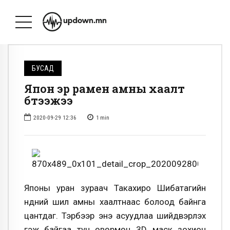
БУСАД
Япон эр рамен амны хаалт
бүтээжээ
2020-09-29 12:36
1
min
Японы уран зураач Такахиро Шибатагийн
нүдний шил амны хаалтнаас болоод байнга
цантдаг. Тэрбээр энэ асуудлаа шийдвэрлэх
гэж байгаа тун өвөрмөц 3D маск зохион