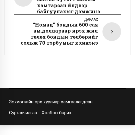
хамтарсан үйлдвэр
байгуулахыг дэмжинэ
ДАРААХ
“Номад” бондын 600 сая
ам.доллараар ирэх жил
төлөх бондын төлбөрийг
сольж 70 тэрбумыг хэмнэнэ
Зохиогчийн эрх хуулиар хамгаалагдсан
Сурталчилгаа
Холбоо барих