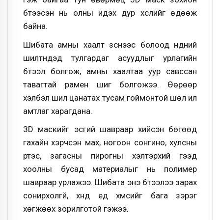
бүтээсэн нь олны идэх дур хүслийг өдөөж
байна.
Шибата амны хаалт зүүснээс болоод нүдний
шилтнүүдэд тулгардаг асуудлыг урлагийн
бүтээл болгож, амны хаалтаа уур савссан
тавагтай рамен шиг болгожээ. Өөрөөр
хэлбэл шил цанатах тусам гоймонтой шөл илүү
амтлаг харагдана.
3D маскийг эсгий шавраар хийсэн бөгөөд
гахайн хэрчсэн мах, ногоон сонгино, хулсны
үртэс, загасны пирогны хэлтэрхий гээд
хоолны бусад материалыг нь полимер
шавраар урлажээ. Шибата энэ бүтээлээ зарах
сонирхолгүй, хүнд үед хүмүүсийг бага зэрэг
хөгжөөх зорилготой гэжээ.