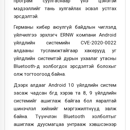
програм суулгаснаар үнэ цэнэтэй
мэдээллийг тань хулгайлах эсвэл устгах
эрсдэлтэй.
Германы кибер аюулгүй байдлын чиглэлд
үйлчилгээ эрхлэгч ERNW компани Android
үйлдлийн системийн CVE-2020-0022
алдааны тусламжтайгаар хакерууд уг
үйлдлийн системтэй дурын ухаалаг утасны
Bluetooth-д холбогдох эрсдэлтэй болохыг
олж тогтоогоод байна.
Дээрх алдааг Android 10 үйлдлийн систем
засаж чадсан бөгөөд хэрэв та 8, 9 үйлдлийн
системийг ашиглаж байгаа бол яаралтай
шинэчлэл хийхийг мэргэжилтнүүд зөвлөж
байна. Түүнчлэн Bluetooth холболтыг
ашиглаж дуусмагцаа унтрааж хэвшсэнээр