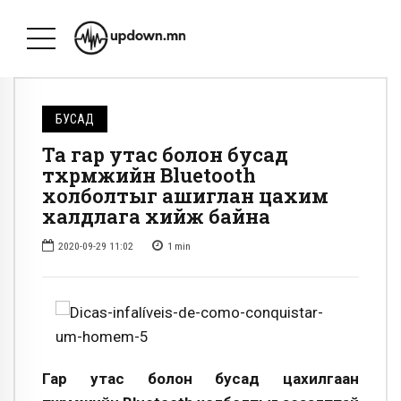
БУСАД
Та гар утас болон бусад
төхөөрөмжийн Bluetooth
холболтыг ашиглан цахим
халдлага хийж байна
2020-09-29 11:02
1
min
Гар утас болон бусад цахилгаан