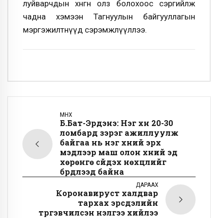
луйварчдын хөнгөн олз болохоос сэргийлж
чадна хэмээн Тагнуулын байгууллагын
мэргэжилтнүүд сэрэмжлүүллээ.
ӨМНӨХ
Б.Бат-Эрдэнэ: Нэг хүн 20-30
ломбард зэрэг ажиллуулж
байгаа нь нэг хүний эрх
мэдлээр маш олон хүний эд
хөрөнгө сүйдэх нөхцлийг
бүрдүүлээд байна
ДАРААХ
Коронавируст халдвар
тархах эрсдэлийн
түргэвчилсэн үнэлгээ хийлээ