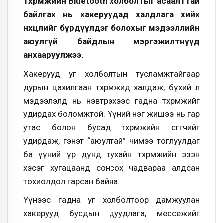
төхөөрөмжийн Bluetooth холболтыг асаалттай
байлгах нь хакеруудад халдлага хийх
нөхцөлийг бүрдүүлдэг болохыг мэдээллийн
аюулгүй байдлын мэргэжилтнүүд
анхааруулжээ.
Хакерууд уг холболтын тусламжтайгаар
дурын цахилгаан төхөөрөмжид халдаж, бүхий л
мэдээлэлд нь нэвтрэхээс гадна төхөөрөмжийг
удирдах боломжтой. Үүний нэг жишээ нь гар
утас болон бусад төхөөрөмжийн өсгөгчийг
удирдаж, гэнэт “аюултай” чимээ тоглуулдаг
ба үүний үр дүнд тухайн төхөөрөмжийн эзэн
хэсэг хугацаанд сонсох чадвараа алдсан
тохиолдол гарсан байна.
Үүнээс гадна уг холболтоор дамжуулан
хакерууд бусдын дуудлага, мессежийг