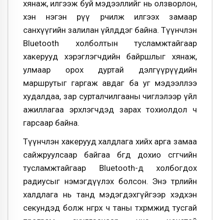
хянаж, илгээж буй мэдээллийг нь олзворлон,
хэн нэгэн рүү өөрчилж илгээх замаар
санхүүгийн залилан үйлддэг байна. Түүнчлэн
Bluetooth холболтын тусламжтайгаар
хакерууд хэрэглэгчдийн байршлыг хянаж,
улмаар орох дуртай дэлгүүрүүдийн
маршрутыг гаргаж авдаг ба уг мэдээллээ
худалдаа, зар сурталчилгааны чиглэлээр үйл
ажиллагаа эрхлэгчдэд зарах тохиолдол ч
гарсаар байна.
Түүнчлэн хакерууд халдлага хийх арга замаа
сайжруулсаар байгаа бөгөөд дохио өсгөгчийн
тусламжтайгаар Bluetooth-д холбогдох
радиусыг нэмэгдүүлэх болсон.
Энэ төрлийн
халдлага нь танд мэдэгдэхгүйгээр хэдхэн
секундэд болж өнгөрөх ч таны төхөөрөмжид тусгай