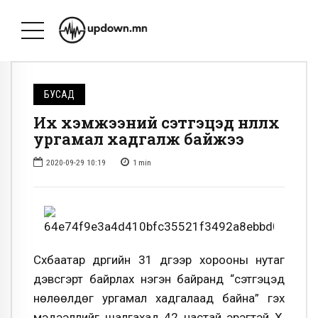
БУСАД
Их хэмжээний сэтгэцэд нөлөөлөх
ургамал хадгалж байжээ
2020-09-29 10:19
1
min
Сүхбаатар дүүргийн 31 дүгээр хорооны нутаг
дэвсгэрт байрлах нэгэн байранд “сэтгэцэд
нөлөөлдөг ургамал хадгалаад байна” гэх
мэдээллийг шалгахад
42 настай эрэгтэй Х,