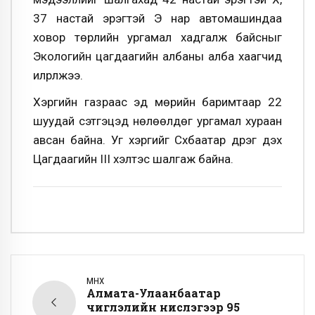
37 настай эрэгтэй Э нар автомашиндаа
ховор төрлийн ургамал хадгалж байсныг
Экологийн цагдаагийн албаны алба хаагчид
илрүүлжээ.
Хэргийн газраас эд мөрийн баримтаар 22
шуудай сэтгэцэд нөлөөлдөг ургамал хураан
авсан байна. Уг хэргийг Сүхбаатар дүүрэг дэх
Цагдаагийн III хэлтэс шалгаж байна.
ӨМНӨХ
Алмата-Улаанбаатар
чиглэлийн нислэгээр 95