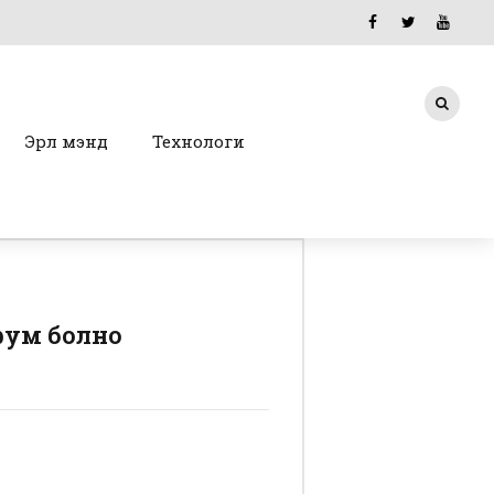
Эрүүл мэнд
Технологи
рум болно