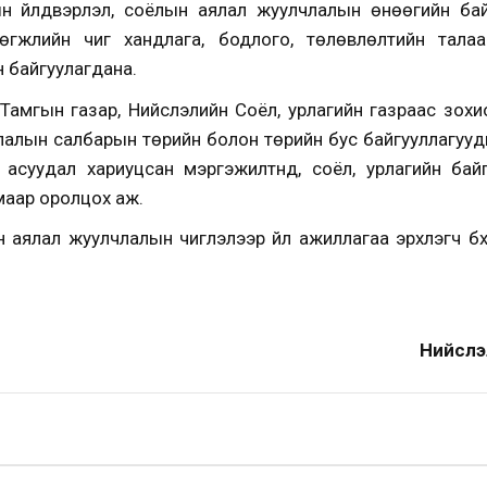
н үйлдвэрлэл, соёлын аялал жуулчлалын өнөөгийн бай
н хөгжлийн чиг хандлага, бодлого, төлөвлөлтийн тал
 байгуулагдана.
Тамгын газар, Нийслэлийн Соёл, урлагийн газраас зохи
алын салбарын төрийн болон төрийн бус байгууллагууды
н асуудал хариуцсан мэргэжилтнүүд, соёл, урлагийн бай
маар оролцох аж.
н аялал жуулчлалын чиглэлээр үйл ажиллагаа эрхлэгч б
Нийслэ