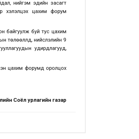
дал, нийгэм эдийн засагт
аар хэлэлцэх цахим форум
он байгуулж буй тус цахим
н төлөөллүүд, нийслэлийн 9
гууллагуудын удирдлагууд,
үхэн цахим форумд оролцох
лийн Соёл урлагийн газар