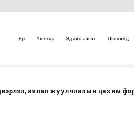
Нүүр
Улс төр
Эдийн засаг
Дэлхийд
двэрлэл, аялал жуулчлалын цахим фо