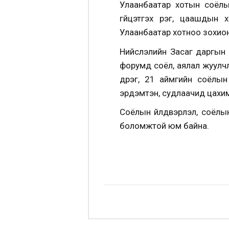
Улаанбаатар хотын соёлы
гүйцэтгэх үүрэг, цаашды
Улаанбаатар хотноо зохион
Нийслэлийн Засаг даргын 
форумд соёл, аялал жуулчл
дүүрэг, 21 аймгийн соёлы
эрдэмтэн, судлаачид цахи
Соёлын үйлдвэрлэл, соёлы
боломжтой юм байна.