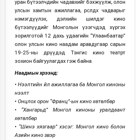
уран бүтээлчдийн чадавхийг бэхжүүлж, олон
улсын хамтын ажиллагаа, өрсөлдөх чадварыг
нэмэгдүүлэх, дэлхийн шилдэг кино
бүтээлүүдийг Монголын үзэгчдэд хүргэх
зорилготой 12 дахь удаагийн “Улаанбаатар”
олон улсын кино наадам аравдугаар сарын
19-25-ны өдрүүдэд Тэнгис кино театрт
зохион байгуулагдах гэж байна.
Наадмын хүрээнд:
• Нээлтийн үйл ажиллагаа ба Монгол киноны
нээлт
• Онцлох орон “Франц”-ын кино хөтөлбөр
• “Хангарьд” Монгол киноны уралдаант
хөтөлбөр
• “Шинэ хязгаар” хэсэг: Монгол кино болон
Азийн кино үзвэр