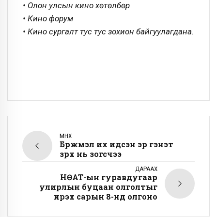
• Олон улсын кино хөтөлбөр
• Кино форум
•
Кино сургалт тус тус зохион байгуулагдана.
ӨМНӨХ
Бүржмэл их идсэн эр гэнэт
зүрх нь зогсчээ
ДАРААХ
НӨАТ-ын гуравдугаар
улирлын буцаан олголтыг
ирэх сарын 8-нд олгоно