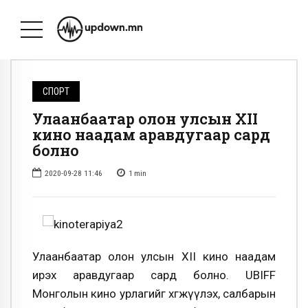
СПОРТ
Улаанбаатар олон улсын XII
кино наадам аравдугаар сард
болно
2020-09-28 11:46
1
min
Улаанбаатар олон улсын XII кино наадам
ирэх аравдугаар сард болно. UBIFF
Монголын кино урлагийг хөгжүүлэх, салбарын