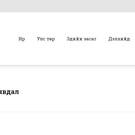
Нүүр
Улс төр
Эдийн засаг
Дэлхийд
 явдал