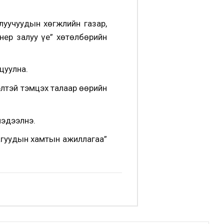
луучуудын хөгжлийн газар,
ер залуу үе” хөтөлбөрийн
цуулна.
элтэй тэмцэх талаар өөрийн
мэдээлнэ.
гуудын хамтын ажиллагаа”