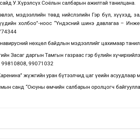
 сайд У.Хүрэлсүх Соёлын салбарын ажилтай танилцана.
влэл, мэдээллийн төвд нийслэлийн Гэр бүл, хүүхэд, за
үүдийн холбоо”-ноос “Үндэсний шинэ давлагаа – Инжен
8774344
навирусний нөхцөл байдлын мэдээллийг цахимаар танил
ийн Засаг даргын Тамгын газраас гэр бүлийн хүчирхийл
: 99810808, 99071032
аренина” жүжгийн уран бүтээлчид цаг үеийн асуудлаар 
ын санд “Оюуны өмчийн салбарын оролцогч байгуулла