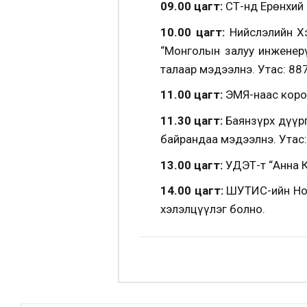
09.00 цагт:
СТӨ-нд Ерөнхий
10.00 цагт:
Нийслэлийн Хэ
“Монголын залуу инженер
талаар мэдээлнэ. Утас: 8
11.00 цагт:
ЭМЯ-наас коро
11.30 цагт:
Баянзүрх дүүрг
байрандаа мэдээлнэ. Утас
13.00 цагт:
УДЭТ-т “Анна К
14.00 цагт:
ШУТИС-ийн Ном
хэлэлцүүлэг болно.