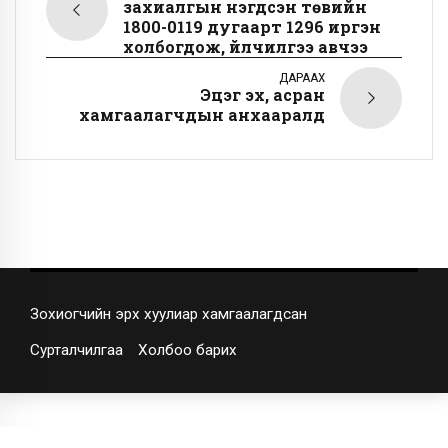
захиалгын нэгдсэн төвийн
1800-0119 дугаарт 1296 иргэн
холбогдож, үйлчилгээ авчээ
ДАРААХ
Эцэг эх, асран
хамгаалагчдын анхааралд
Зохиогчийн эрх хуулиар хамгаалагдсан
Сурталчилгаа
Холбоо барих