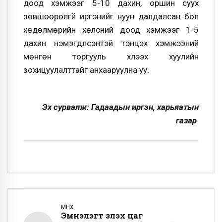
доод хэмжээг 5-10 дахин, оршин суух
зөвшөөрөлгүй иргэнийг нуун далдалсан бол
хөдөлмөрийн хөлсний доод хэмжээг 1-5
дахин нэмэгдүүлсэнтэй тэнцэх хэмжээний
мөнгөн торгууль хүлээх хуулийн
зохицуулалттайг анхааруулна уу.
Эх сурвалж: Гадаадын иргэн, харьяатын
газар
ӨМНӨХ
Эмнэлэгт үзүүлэх цаг