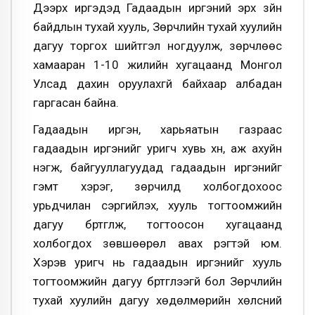
Дээрх иргэдэд Гадаадын иргэний эрх зүйн
байдлын тухай хууль, Зөрчлийн тухай хуулийн
дагуу торгох шийтгэл ногдуулж, зөрчлөөс
хамааран 1-10 жилийн хугацаанд Монгол
Улсад дахин оруулахгүй байхаар албадан
гаргасан байна.
Гадаадын иргэн, харьяатын газраас
гадаадын иргэнийг уригч хувь хүн, аж ахуйн
нэгж, байгууллагуудад гадаадын иргэнийг
гэмт хэрэг, зөрчилд холбогдохоос
урьдчилан сэргийлэх, хууль тогтоомжийн
дагуу бүртгүүлж, тогтоосон хугацаанд
холбогдох зөвшөөрөл авах үүрэгтэй юм.
Хэрэв уригч нь гадаадын иргэнийг хууль
тогтоомжийн дагуу бүртгүүлээгүй бол Зөрчлийн
тухай хуулийн дагуу хөдөлмөрийн хөлсний