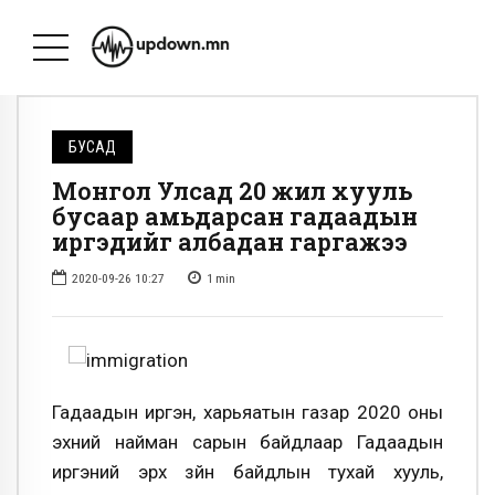
БУСАД
Монгол Улсад 20 жил хууль
бусаар амьдарсан гадаадын
иргэдийг албадан гаргажээ
2020-09-26 10:27
1
min
Гадаадын иргэн, харьяатын газар 2020 оны
эхний найман сарын байдлаар Гадаадын
иргэний эрх зүйн байдлын тухай хууль,