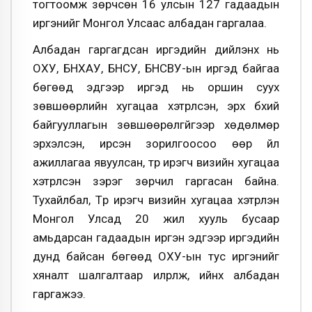
тогтоомж зөрчсөн 16 улсын 127 гадаадын
иргэнийг Монгол Улсаас албадан гаргалаа.
Албадан гаргагдсан иргэдийн дийлэнх нь
ОХУ, БНХАУ, БНСУ, БНСВУ-ын иргэд байгаа
бөгөөд эдгээр иргэд нь оршин суух
зөвшөөрлийн хугацаа хэтрүүлсэн, эрх бүхий
байгууллагын зөвшөөрөлгүйгээр хөдөлмөр
эрхэлсэн, ирсэн зорилгоосоо өөр үйл
ажиллагаа явуулсан, түр ирэгч визийн хугацаа
хэтрүүлсэн зэрэг зөрчил гаргасан байна.
Тухайлбал, Түр ирэгч визийн хугацаа хэтрүүлэн
Монгол Улсад 20 жил хууль бусаар
амьдарсан гадаадын иргэн эдгээр иргэдийн
дунд байсан бөгөөд ОХУ-ын тус иргэнийг
хяналт шалгалтаар илрүүлж, ийнхүү албадан
гаргажээ.