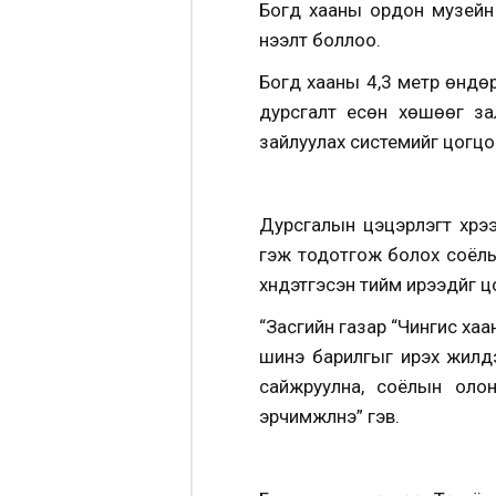
Богд хааны ордон музейн 
нээлт боллоо.
Богд хааны 4,3 метр өндөр
дурсгалт есөн хөшөөг зал
зайлуулах системийг цогцо
Дурсгалын цэцэрлэгт хүрэ
гэж тодотгож болох соёлыг
хүндэтгэсэн тийм ирээдүйг цо
“Засгийн газар “Чингис хаа
шинэ барилгыг ирэх жилүү
сайжруулна, соёлын олон
эрчимжүүлнэ” гэв.