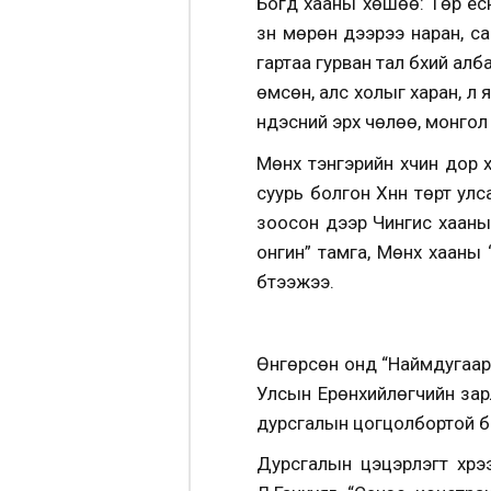
Богд хааны хөшөө: Төр ёсн
зүүн мөрөн дээрээ наран, с
гартаа гурван тал бүхий алб
өмсөн, алс холыг харан, үл
үндэсний эрх чөлөө, монгол
Мөнх тэнгэрийн хүчин дор 
суурь болгон Хүннү төрт у
зоосон дээр Чингис хааны 
онгин” тамга, Мөнх хааны 
бүтээжээ.
Өнгөрсөн онд “Наймдугаар
Улсын Ерөнхийлөгчийн зарл
дурсгалын цогцолбортой бо
Дурсгалын цэцэрлэгт хүрэ