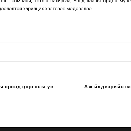
акшн” компани, хотын захиргаа, Богд хааны ордон муз
дээлэлтэй харилцах хэлтсээс мэдээллээ.
ны оронд цоргоны ус
Аж үйлдвэрийн с