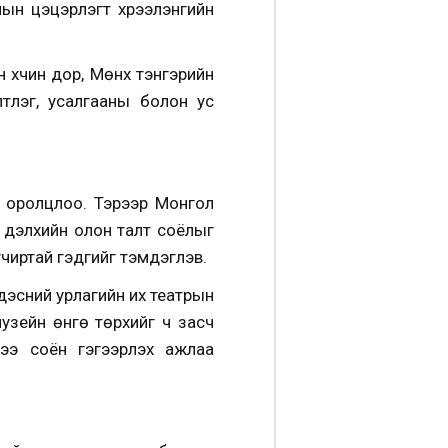
ын цэцэрлэгт хүрээлэнгийн
 хүчин дор, Мөнх тэнгэрийн
үүлэг, усалгааны болон ус
х оролцлоо. Тэрээр Монгол
, дэлхийн олон талт соёлыг
х учиртай гэдгийг тэмдэглэв.
ндэсний урлагийн их театрын
узейн өнгө төрхийг ч засч
э соён гэгээрүүлэх ажлаа