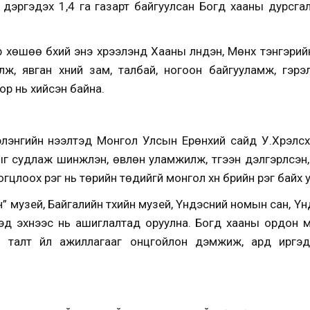
дэргэдэх 1,4 га газарт байгуулсан Богд хааны дурсгал
 хөшөө бүхий энэ хүрээлэнд Хааны лүндэн, Мөнх тэнгэрийн
ж, явган хүний зам, талбай, ногоон байгууламж, гэрэлт
ор нь хийсэн байна.
элэнгийн нээлтэд Монгол Улсын Ерөнхий сайд У.Хүрэлсү
 судлаж шинжлэн, өвлөн уламжилж, түгээн дэлгэрүүлсэн
гцлоох үүрэг нь төрийн төдийгүй монгол хүн бүрийн үүрэг бай
н” музей, Байгалийн түүхийн музей, Үндэсний номын сан, Ү
дэд эхнээс нь ашиглалтад оруулна. Богд хааны ордон м
 талт үйл ажиллагааг онцгойлон дэмжиж, ард иргэдэ