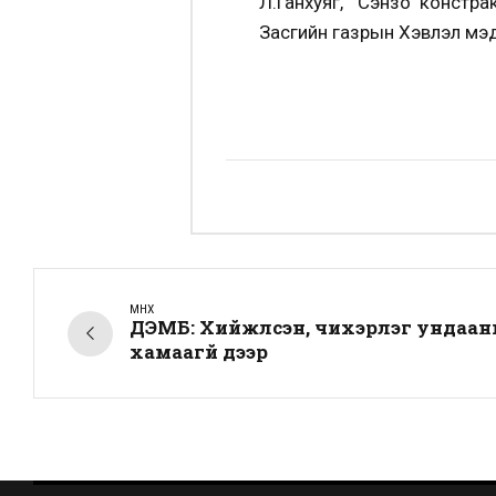
Л.Ганхуяг, “Сэнзо констр
Засгийн газрын Хэвлэл мэ
ӨМНӨХ
ДЭМБ: Хийжүүлсэн, чихэрлэг ундаа
хамаагүй дээр