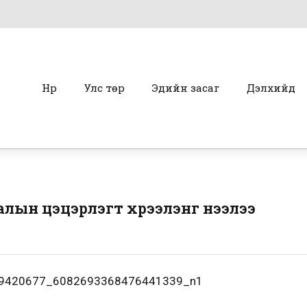
Нүүр
Улс төр
Эдийн засаг
Дэлхийд
лын цэцэрлэгт хүрээлэнг нээлээ