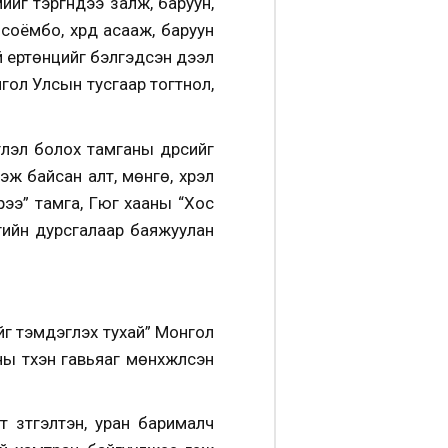
г тэргүүндээ залж, баруун,
 соёмбо, хүрд асааж, баруун
гуй ертөнцийг бэлгэдсэн дээл
нгол Улсын тусгаар тогтнол,
глэл болох тамганы дүрсийг
ж байсан алт, мөнгө, хүрэл
ээ” тамга, Гүюг хааны “Хос
ргийн дурсгалаар баяжуулан
г тэмдэглэх тухай” Монгол
түүхэн гавьяаг мөнхжүүлсэн
 зүтгэлтэн, уран барималч