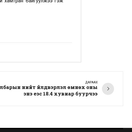
ей хамтран байгуулжээ гэж
ДАРААХ
албарын нийт үйлдвэрлэл өмнөх оны
энэ үеэс 18.4 хувиар буурчээ