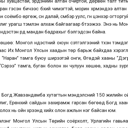
ы хувцастай, эрдэнийн алтан очиртой, дөрвөн талт титмий
аран гэсэн бичээс бүхий чимэгтэй, морин хүрмэндээ алтан
ан соёмбо өргөж, сүн далай, сүмбэр уулс, гүн цэнхэр огтор
 ялиг урагш тэмүүлэн алхаж байгаагаар бүтээжээ. Энэ нь Мо
 үндэстэн үүрд мандан бадрахыг бэлгэдсэн байна.
хөшөө: Монгол үндэстний оюун сэтгэлгээний түүхэн тэмдэ
лсаас Их Монгол Улсын хаадын төр барьж байхдаа хэрэглэ
“Наран” тамга буюу ширээтэй онги, Өгөдэй хааны “Дэгр
“Сэрээ” тамга, буган болон хүн чулуун хөшөө, хадны зу
 Богд Жавзандамба хутагтын мэндэлсний 150 жилийн ой
иг, Ерөнхий сайдын захирамж гарсан бөгөөд Богд хааны 
лох нь ойн хүрээнд хийх олон ажлын нэг байсан юм.
элэнг Монгол Улсын Төрийн соёрхолт, Урлагийн гавьяат