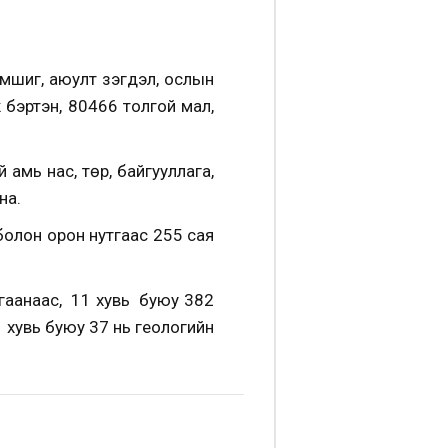
шиг, аюулт үзэгдэл, ослын
ж бэртэн, 80466 толгой мал,
амь нас, төр, байгууллага,
на.
болон орон нутгаас 255 сая
агаанаас, 11 хувь буюу 382
1 хувь буюу 37 нь геологийн