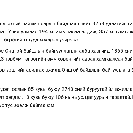
ы эхний найман сарын байдлаар нийт 3268 удаагийн гам
а. Үүний улмаас 194 хүн амь насаа алдаж, 357 хүн гэмтэ
 төгрөгийн шууд хохирол учирчээ.
ос Онцгой байдлын байгууллагын алба хаагчид 1865 хүний 
,3 тэрбум төгрөгийн өмч хөрөнгийг авран хамгаалсан бай
ор уршгийг арилгах ажилд Онцгой байдлын байгууллага 
гдэл, ослын 85 хувь буюу 2743 хүний буруутай үйл ажилл
т үзэгдэл, 3 хувь буюу 106 нь нь ус, цаг уурын гаралтай,
ус тус эзэлж байгаа юм.