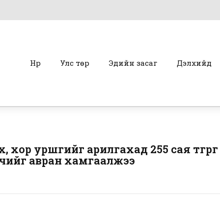
Нүүр
Улс төр
Эдийн засаг
Дэлхийд
 хор уршгийг арилгахад 255 сая төгрө
өмчийг авран хамгаалжээ