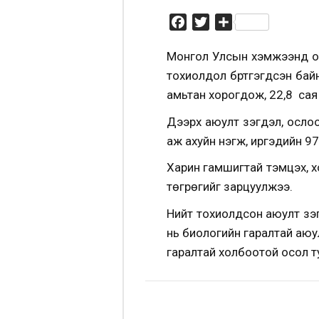
Facebook
Twitter
Share
Монгол Улсын хэмжээнд он
тохиолдол бүртгэгдсэн байн
амьтан хорогдож, 22,8 сая
Дээрх аюулт үзэгдэл, осло
аж ахуйн нэгж, иргэдийн 97
Харин гамшигтай тэмцэх, х
төгрөгийг зарцуулжээ.
Нийт тохиолдсон аюулт үзэ
нь биологийн гаралтай аюул
гаралтай холбоотой осол т