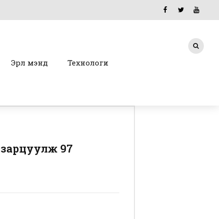
Эрүүл мэнд
Технологи
г зарцуулж 97