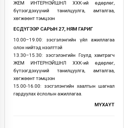
ЖЕМ ИНТЕРНЭЙШНЛ ХХК-ий өдөрлөг,
бүтээгдэхүүний танилцуулга, амталгаа,
хөгжөөнт тэмцээн
ЕСДҮГЭЭР САРЫН 27, НЯМ ГАРИГ
10.00–19.00: Үзэсгэлэнгийн үйл ажиллагаа
олон нийтэд нээлттэй
13.30–15.30: Үзэсгэлэнгийн Гоулд хамтрагч
ЖЕМ ИНТЕРНЭЙШНЛ ХХК-ий өдөрлөг,
бүтээгдэхүүний танилцуулга, амталгаа,
хөгжөөнт тэмцээн
15.00-16.00: Үзэсгэлэнгийн хаалтын шагнал
гардуулах ёслолын ажиллагаа.
МҮХАҮТ