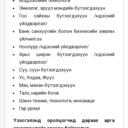
Мэдээллийн технологи
Эмнэлэг, эрүүл мэндийн бүтээгдэхүүн
Гоо сайхны бүтээгдэхүүн /Үндэсний
үйлдвэрлэл/
Банк санхүүгийн болон бизнесийн зөвлөх
үйлчилгээ
Ноолуур /Үндэсний үйлдвэрлэл/
Арьс ширэн бүтээгдэхүүн /Үндэсний
үйлдвэрлэл/
Сүү, сүүн бүтээгдэхүүн
Ус, Ундаа, Жүүс
Мах, махан бүтээгдэхүүн
Талх, нарийн боов
Шинэ техник, технологи, инноваци
Гар урлал
Үзэсгэлэнд оролцогчид дараах арга