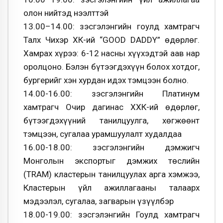
олон нийтэд нээлттэй
13.00–14.00: Үзэсгэлэнгийн гоулд хамтрагч
Талх Чихэр ХК-ий “GOOD DADDY” өдөрлөг.
Хамрах хүрээ: 6-12 насны хүүхэдтэй аав нар
оролцоно. Бэлэн бүтээгдэхүүн болох хотдог,
бургерийг хэн хурдан идэх тэмцээн болно.
14.00-16.00: Үзэсгэлэнгийн Платинум
хамтрагч Очир дагинас ХХК-ий өдөрлөг,
бүтээгдэхүүний танилцуулга, хөгжөөнт
тэмцээн, сугалаа урамшуулалт худалдаа
16.00-18.00: Үзэсгэлэнгийн дэмжигч
Монголын экспортыг дэмжих төслийн
(TRAM) кластерын танилцуулах арга хэмжээ,
Кластерын үйл ажиллагааны талаарх
мэдээлэл, сугалаа, загварын үзүүлбэр
18.00-19.00: Үзэсгэлэнгийн Гоулд хамтрагч