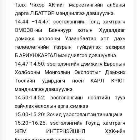
Талх Чихэр ХК-ийг маркетингийн албаны
дарга Л.БАТТӨР мэндчилгээ дэвшүүлнэ.
14.44 –14.47: Үзэсгэлэнгийн Голд хамтрагч
ӨМӨЗО-ны Баяннуур хотын Худалдааг
дэмжих хорооны Улаанбаатар хот дахь
төлөөлөгчийн газрын гүйцэтгэх захирал
Б.АРИУНЖАРГАЛ мэндчилгээ дэвшүүлнэ.
14.47-14.50: Үзэсгэлэнгийн дэмжигч Европын
Холбооны Монголын Экспортыг Дэмжих
Төслийн удирдагч ноён КАРЛ КРЮГ
мэндчилгээ дэвшүүлнэ.
14.50-14.52: Үзэсгэлэнгийн нээлтийн тууз
хайчлах ёслолын арга хэмжээ
15.00-15.20: Зочид үзэсгэлэнтэй танилцана
15.20–16.25: Үзэсгэлэнгийн Гоулд хамтрагч
ЖЕМ ИНТЕРНЭЙШНЛ ХХК-ийн
бүтээгдэхүүний танилцуулга