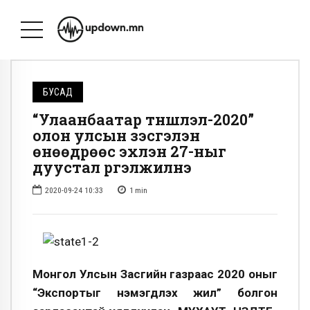
БУСАД
“Улаанбаатар түншлэл-2020”
олон улсын үзэсгэлэн
өнөөдрөөс эхлэн 27-ныг
дуустал үргэлжилнэ
2020-09-24 10:33
1
min
Монгол Улсын Засгийн газраас 2020 оныг
“Экспортыг нэмэгдүүлэх жил” болгон