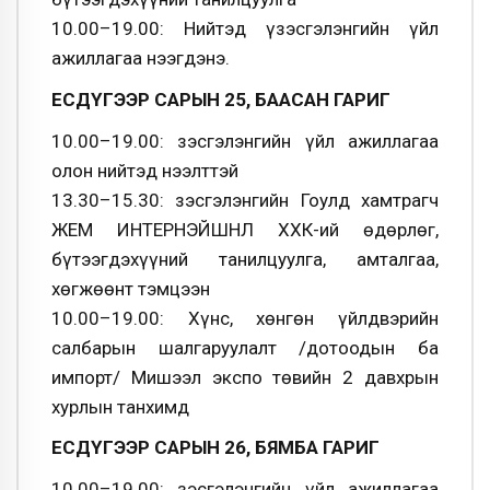
10.00–19.00: Нийтэд үзэсгэлэнгийн үйл
ажиллагаа нээгдэнэ.
ЕСДҮГЭЭР САРЫН 25, БААСАН ГАРИГ
10.00–19.00: Үзэсгэлэнгийн үйл ажиллагаа
олон нийтэд нээлттэй
13.30–15.30: Үзэсгэлэнгийн Гоулд хамтрагч
ЖЕМ ИНТЕРНЭЙШНЛ ХХК-ий өдөрлөг,
бүтээгдэхүүний танилцуулга, амталгаа,
хөгжөөнт тэмцээн
10.00–19.00: Хүнс, хөнгөн үйлдвэрийн
салбарын шалгаруулалт /дотоодын ба
импорт/ Мишээл экспо төвийн 2 давхрын
хурлын танхимд
ЕСДҮГЭЭР САРЫН 26, БЯМБА ГАРИГ
10.00–19.00: Үзэсгэлэнгийн үйл ажиллагаа