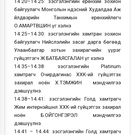
14.20–14.25: Үзэсгэлэнгийн ерөнхий зохион
байгуулагч Монголын Үндэсний Худалдаа Аж
Үйлдвэрийн Танхимын ерөнхийлөгч
О.АМАРТҮВШИН үг хэлнэ
14.25–14.30: Үзэсгэлэнгийн хамтран зохион
байгуулагч Нийслэлийн засаг дарга бөгөөд
Улаанбаатар хотын захирагчийн үүрэг
гүйцэтгэгч Ж.БАТБАЯСГАЛАН үг хэлнэ
14.35–14.38: Үзэсгэлэнгийн Platinum
хамтрагч Очирдагинас ХХК-ий гүйцэтгэх
захирал ноён Х.ТЭМҮҮЖИН мэндчилгээ
дэвшүүлнэ.
14.38–14.41: Үзэсгэлэнгийн Голд хамтрагч
Жем интернэйшнл ХХК-ий гүйцэтгэх захирал
ноён Б.ОЙГОНГЭРЭЛ мэндчилгээ
дэвшүүлнэ.
14.41 – 14.44: Үзэсгэлэнгийн Голд хамтрагч