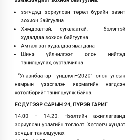
хэмжээнүүдийг зохион байгуулна:
Үзэгчдэд зориулсан төрөл бүрийн эвэнт
зохион байгуулна
Хямдралтай, сугалаатай, бэлэгтэй
худалдаа зохион байгуулна
Амталгаат худалдаа явагдана
Шинэ үйлчилгээг олон нийтэд
танилцуулах, сурталчилна
“Улаанбаатар түншлэл–2020” олон улсын
намрын үзэсгэлэн яармагийн нэгдсэн
хөтөлбөрийг танилцуулж байна.
ЕСДҮГЭЭР САРЫН 24, ПҮРЭВ ГАРИГ
14.00 – 14.20: Нээлтийн ажиллагаанд
зориулсан урлагийн тоглолт. Хөтлөгч хүндэт
зочдыг танилцуулах