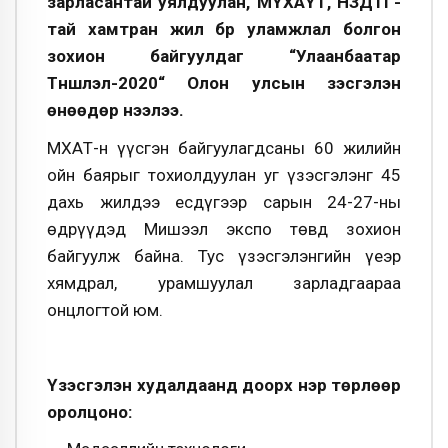
зарласантай уялдуулан, МҮХАҮТ, НЗДТГ-
тай хамтран жил бүр уламжлал болгон
зохион байгуулдаг “Улаанбаатар
Түншлэл-2020“ Олон улсын үзэсгэлэн
өнөөдөр нээлээ.
МҮХАҮТ-н үүсгэн байгуулагдсаны 60 жилийн
ойн баярыг тохиолдуулан уг үзэсгэлэнг 45
дахь жилдээ есдүгээр сарын 24-27-ны
өдрүүдэд Мишээл экспо төвд зохион
байгуулж байна. Тус үзэсгэлэнгийн үеэр
хямдрал, урамшуулал зарладгаараа
онцлогтой юм.
Үзэсгэлэн худалдаанд доорх нэр төрлөөр
оролцоно: