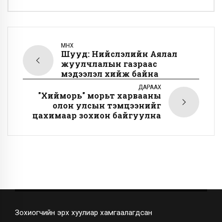
ӨМНӨХ
Шууд: Нийслэлийн Аялал
жуулчлалын газраас
мэдээлэл хийж байна
ДАРААХ
"Хийморь" морьт харвааны
олон улсын тэмцээнийг
цахимаар зохион байгуулна
Зохиогчийн эрх хуулиар хамгаалагдсан