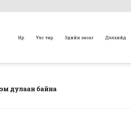
Нүүр
Улс төр
Эдийн засаг
Дэлхийд
хэм дулаан байна