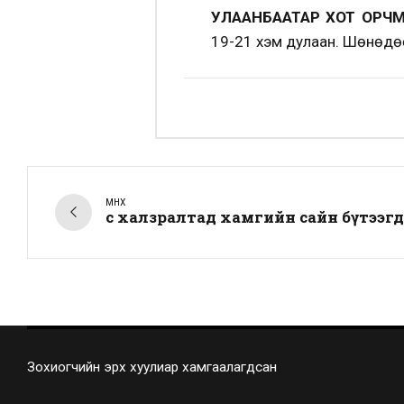
УЛААНБААТАР ХОТ ОРЧМ
19-21 хэм дулаан. Шөнөдөө
ӨМНӨХ
Үс халзралтад хамгийн сайн бүтээг
Зохиогчийн эрх хуулиар хамгаалагдсан