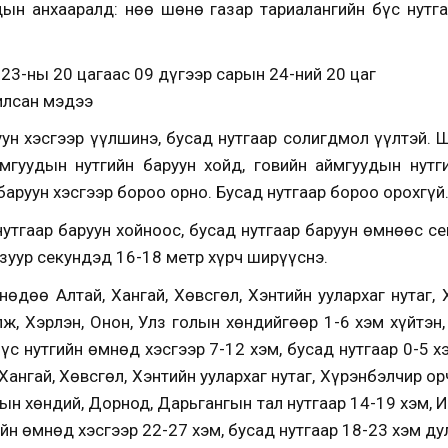
чдын анхааралд: Өнөө шөнө газар тариалангийн бүс нутг
23-ны 20 цагаас 09 дүгээр сарын 24-ний 20 цаг
илсан мэдээ
ун хэсгээр үүлшинэ, бусад нутгаар солигдмол үүлтэй.
ймгуудын нутгийн баруун хойд, говийн аймгуудын нутг
баруун хэсгээр бороо орно. Бусад нутгаар бороо орохгүй
утгаар баруун хойноос, бусад нутгаар баруун өмнөөс се
 зуур секундэд 16-18 метр хүрч ширүүснэ.
өдөө Алтай, Хангай, Хөвсгөл, Хэнтийн уулархаг нутаг, 
элж, Хэрлэн, Онон, Улз голын хөндийгөөр 1-6 хэм хүйтэн,
бүс нутгийн өмнөд хэсгээр 7-12 хэм, бусад нутгаар 0-5 
 Хангай, Хөвсгөл, Хэнтийн уулархаг нутаг, Хүрэнбэлчир ор
лын хөндий, Дорнод, Дарьгангын тал нутгаар 14-19 хэм, 
ийн өмнөд хэсгээр 22-27 хэм, бусад нутгаар 18-23 хэм ду