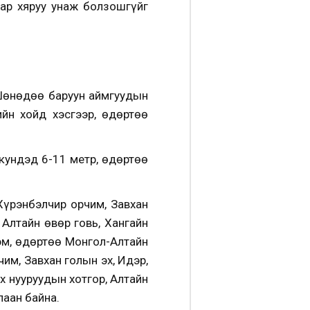
аар хяруу унаж болзошгүйг
 Шөнөдөө баруун аймгуудын
ийн хойд хэсгээр, өдөртөө
.
кундэд 6-11 метр, өдөртөө
Хүрэнбэлчир орчим, Завхан
 Алтайн өвөр говь, Хангайн
хэм, өдөртөө Монгол-Алтайн
чим, Завхан голын эх, Идэр,
Их нууруудын хотгор, Алтайн
лаан байна.