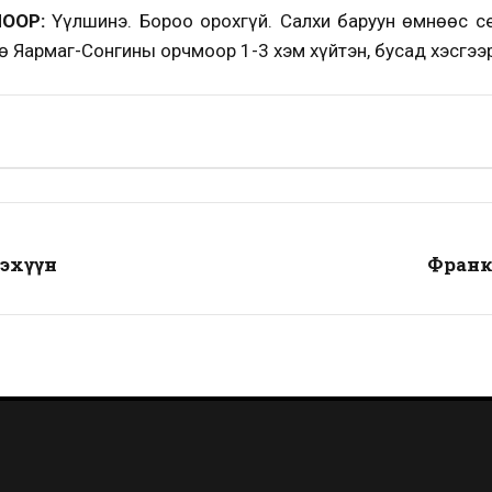
ООР:
Үүлшинэ. Бороо орохгүй. Салхи баруун өмнөөс се
 Яармаг-Сонгины орчмоор 1-3 хэм хүйтэн, бусад хэсгээр
дэхүүн
Франк