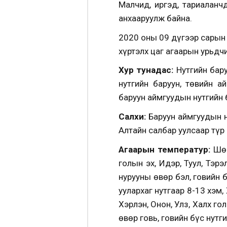
Малч­ид, иргэд, тариалан
анхааруулж байна.
2020 оны 09 дүгээр сарын 
хүртэлх цаг агаарын урьдч
Хур тунадас:
Нутгийн бару
нутгийн баруун, төвийн а
баруун аймгуудын нутгийн 
Салхи:
Баруун аймгуудын н
Алтайн салбар уулсаар түр
Агаарын температур:
Шөн
голын эх, Идэр, Туул, Тэр
нурууны өвөр бэл, говийн 
уулархаг нутгаар 8-13 хэм,
Хэрлэн, Онон, Улз, Халх го
өвөр говь, говийн бүс нутг