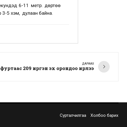
кундэд 6-11 метр. Өдөртөө
 3-5 хэм, дулаан байна.
ДАРААХ
фуртаас 209 иргэн эх орондоо ирлээ
Сурталчилгаа
Холбоо барих