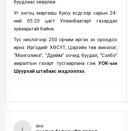
буудлаас хөөрлөө.
Уг онгоц маргааш буюу есдүгээр сарын 24-
ний 05:20 цагт Улаанбаатарт газардах
хуваарьтай байна.
Тус нислэгээр 250 орчим иргэн эх орондоо
ирнэ. Иргэдийг ХӨСҮТ, Цэргийн төв эмнэлэг,
“Монголика”, “Дрийм” зочид буудал, “Сэлбэ”
амралтын газарт тусгаарлана гэж
УОК-ын
Шуурхай штабаас мэдээллээ.
ӨМНӨХ