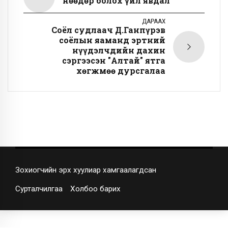
Өнөөдөр болох үйл явдал
ДАРААХ
Соёл судлаач Д.Ганпүрэв
соёлын яаманд эртний
нүүдэлчдийн дахин
сэргээсэн "Алтай" ятга
хөгжмөө дурсгалаа
Зохиогчийн эрх хуулиар хамгаалагдсан
Сурталчилгаа
Холбоо барих