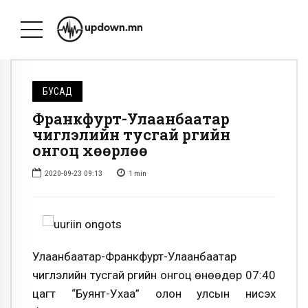
БУСАД
Франкфурт-Улаанбаатар
чиглэлийн тусгай үүргийн
онгоц хөөрлөө
2020-09-23 09:13
1
min
Улаанбаатар-Франкфурт-Улаанбаатар
чиглэлийн тусгай үүргийн онгоц өнөөдөр 07:40
цагт “Буянт-Ухаа” олон улсын нисэх