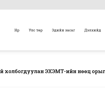
Нүүр
Улс төр
Эдийн засаг
Дэлхийд
 холбогдуулан ЭХЭМҮТ-ийн нөөц орыг