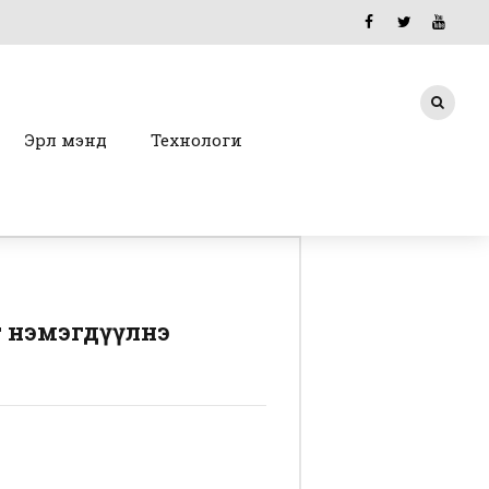
Эрүүл мэнд
Технологи
 нэмэгдүүлнэ