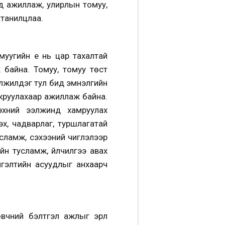
вд ажиллаж, улирлын томуу,
 танилцлаа.
уугийн үе нь цар тахалтай
 байна. Томуу, томуу төст
элжилдэг тул бид эмнэлгийн
йжруулахаар ажиллаж байна.
 эхний ээлжинд хамруулах
эх, чадварлаг, туршлагатай
тусламж, сэхээний чиглэлээр
йн тусламж, үйлчилгээ авах
лгэлтийн асуудлыг анхаарч
чний бэлтгэл ажлыг эрүүл