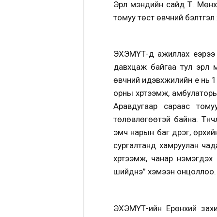
Эрүүл мэндийн сайд Т. Мөн
томуу төст өвчний бэлтгэл 
ЭХЭМҮТ-д ажиллах үеэрээ 
давхцаж байгаа тул эрүүл
өвчний идэвхжилийн үе нь 
орны хүртээмж, амбулаторы
Аравдугаар сараас томуу
төлөвлөгөөтэй байна. Түүн
эмч нарын баг дүүрэг, өрхи
сургалтанд хамруулан чада
хүртээмж, чанар нэмэгдэх
шийднэ” хэмээн онцоллоо.
ЭХЭМҮТ-ийн Ерөнхий захи