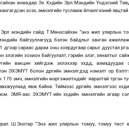
хсайхан өнөөдөр Эх Хүүхдийн Эрүүл Мэндийн Үндэсний Тө
хангагдсан эсэх, эмнэлгийн тусламж үйлчилгээний явцтай
Эрүүл мэндийн сайд Т.Мөнхсайхан “энэ жил улирлын том
 мэндийн байгууллагууд бэлэн байдлыг ханган ажиллаж
11 дүгээр сараас дараа оны хоёрдугаар сарыг дуустал үрг
н үзлэгийн зохион байгуулалт, гэрийн үзлэг, хяналтыг са
гийн вакцин хийгдэж эхлэхээр хүүхдүүд, ахмадуудаа
члэн ЭХЭМҮТ болон дүүргийн эмнэлгүүдэд нэмэлт ор бэлтг
йн 170 эмч, эмнэлгийн мэргэжилтнүүдийг яаралтай түргэн 
вхжуулаад явж байна. Тиймээс дүүргийн эмнэлгээс хүүхди
 юм. ЭМЯ-аас ЭХЭМҮТ-ийн хүүхдийн эмнэлгийн агаар сэ
рал Ш.Энхтөр “Энэ жил улирлын томуу, томуу төст өв