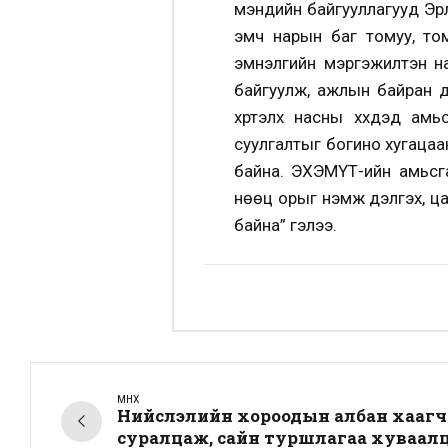
мэндийн байгууллагууд Эрү
эмч нарын баг томуу, том
эмнэлгийн мэргэжилтэн на
байгуулж, ажлын байран д
хүртэлх насны хүүхдэд ам
суулгалтыг богино хугацаа
байна. ЭХЭМҮТ-ийн амьсга
нөөц орыг нэмж дэлгэх, ц
байна” гэлээ.
ӨМНӨХ
Нийслэлийн хороодын албан хааг
суралцаж, сайн туршлагаа хуваал