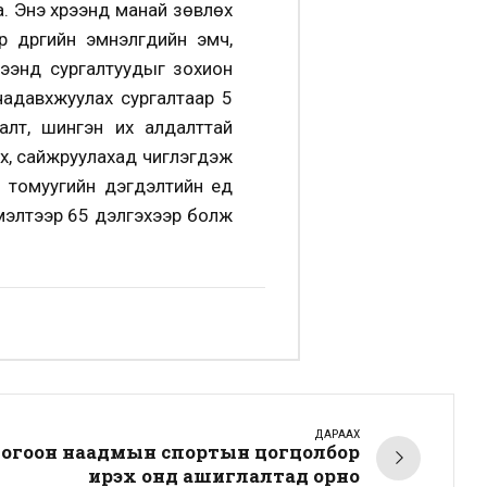
. Энэ хүрээнд манай зөвлөх
үүргийн эмнэлгүүдийн эмч,
рээнд сургалтуудыг зохион
чадавхжуулах сургалтаар 5
талт, шингэн их алдалттай
ах, сайжруулахад чиглэгдэж
 томуугийн дэгдэлтийн үед
мэлтээр 65 дэлгэхээр болж
ДАРААХ
огоон наадмын спортын цогцолбор
ирэх онд ашиглалтад орно