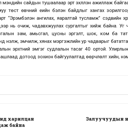
үл мэндийн сайдын тушаалаар эрт эхлүүлэн ажиллаж байгаа
уу төст өвчний үеийн бэлэн байдлыг хангах зорилгоор д
рт “Эрэмбэлэн ангилах, яаралтай тусламж” сэдвийн хү
ээр нь очиж, чадавхжуулах сургалтыг хийж байна. Уг 
ьсгалын зам, амьсгал, цусны эргэлт, шок, ком ба та
нд үнэлж, эмчилж, хянах мэргэжлийн ур чадварыг бататг
лын эрхтний эмгэг судлалын тасаг 40 ортой. Улирлын
аашлаад дотоод зохион байгуулалтад өөрчлөлт хийн, нэ
чид харилцан
Залуучуудын н
цаж байна