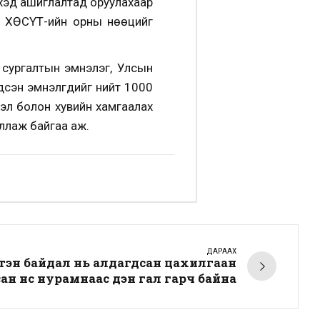
эхэд ашиглалтад оруулахаар
. ХӨСҮТ-ийн орны нөөцийг
 сургалтын эмнэлэг, Улсын
дсэн эмнэлгүүдийг нийт 1000
эл болон хувийн хамгаалах
иллаж байгаа аж.
ДАРААХ
Бүтэн байдал нь алдагдсан цахилгаан
ан үнс нурамнаас үүдэн гал гарч байна