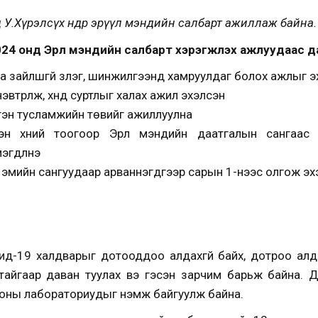
У.Хүрэлсүх өнөөдөр эрүүл мэндийн салбарт ажиллаж байна.
24 онд Эрүүл мэндийн салбарт хэрэгжүүлэх ажлуудаас д
а зайлшгүй үзлэг, шинжилгээнд хамруулдаг болох ажлыг эх
втрүүлж, хүнд суртлыг халах ажил эхэлсэн
үргэн тусламжийн төвийг ажиллуулна
лсэн хүний тоогоор Эрүүл мэндийн даатгалын сангаас 
гдүүлнэ
х эмийн сангуудаар арваннэгдүгээр сарын 1-нээс олгож эх
вид-19 халдварыг дотооддоо алдахгүй байх, дотроо ал
атайгаар даван туулах вэ гэсэн зарчим барьж байна. 
оны лабораториудыг нэмж байгуулж байна.