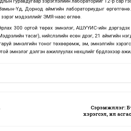
длын гуравдугаар зэрэглэлийн лабораторийг 12-р сар г
 Замын-Үүд, Дорнод аймгийн лабораториудыг өргөтгөнө
х зэрэг мэдээллийг ЭМЯ-наас өглөө.
айрлах 300 ортой төрөх эмнэлэг, АШУҮИС-ийн дэргэдэх
эдрэлийн тасаг), нийслэлийн есөн дүүрэг, 21 аймгийн нэг
гаруй эмнэлгийн тоног төхөөрөмж, эм, эмнэлгийн хэрэгс
той эмнэлэг дэлгэн ажиллуулах нөхцлийг бүрдүүлэхээр аж
Сэрэмжлүүлэг: 
э
хэрэгсэл, ил асгас