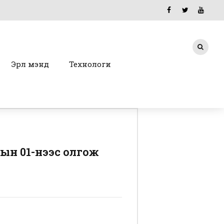
Эрүүл мэнд
Технологи
рын 01-нээс олгож