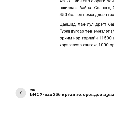
ХӨСҮТ-ийн Био аюулгүй бай
ажиллаж байна. Сэлэнгэ,
450 болгон нэмэгдүүлсэн гэ
Цаашид Хан-Уул дүүрэгт б
Гуравдугаар төв эмнэлэг (М
орчим нэр төрлийн 11500 
хэрэгслээр хангаж, 1000 ор
ӨМНӨХ
БНСУ-аас 256 иргэн эх орондоо ирн