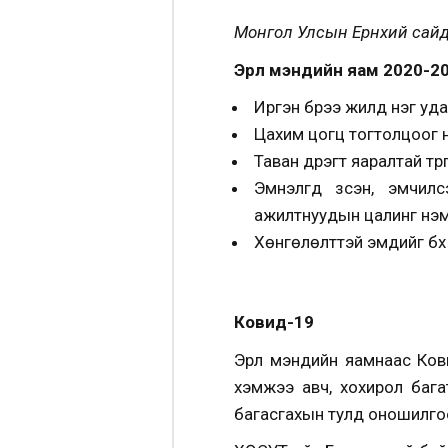
Монгол Улсын Ерөнхий сайд 
Эрүүл мэндийн яам 2020-20
Иргэн бүрээ жилд нэг уда
Цахим цогц тогтолцоог нэ
Таван дүүрэгт яаралтай т
Эмнэлгүүд үзсэн, эмчи
ажилтнуудын цалинг нэмэ
Хөнгөлөлттэй эмүүдийг бү
Ковид-19
Эрүүл мэндийн яамнаас Ко
хэмжээ авч, хохирол баг
багасгахын тулд оношилго