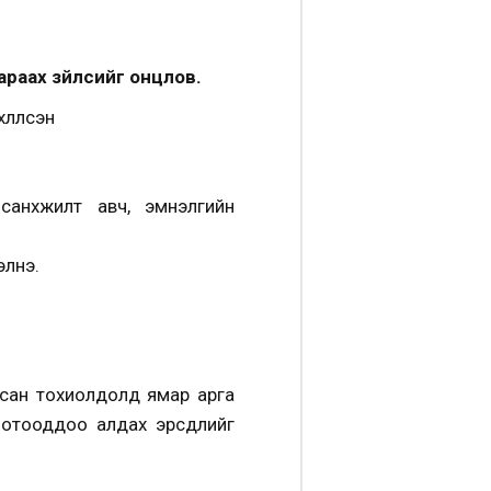
араах зүйлсийг онцлов.
лүүлсэн
санхүүжилт авч, эмнэлгийн
элнэ.
дсан тохиолдолд ямар арга
Дотооддоо алдах эрсдлийг