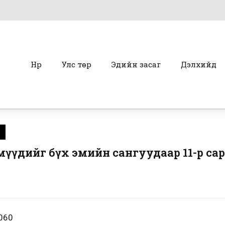
Нүүр
Улс төр
Эдийн засаг
Дэлхийд
 эмүүдийг бүх эмийн сангуудаар 11-р са