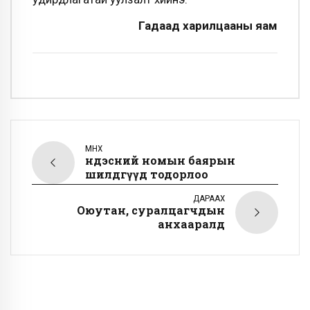
Гадаад харилцааны яам
ӨМНӨХ
Үндэсний номын баярын
шилдгүүд тодорлоо
ДАРААХ
Оюутан, суралцагчдын
анхааралд