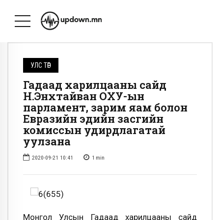
УЛС ТӨР
Гадаад харилцааны сайд
Н.Энхтайван ОХУ-ын
парламент, зарим яам болон
Евразийн эдийн засгийн
комиссын удирдлагатай
уулзана
2020-09-21 10:41
1
min
Монгол Улсын Гадаад харилцааны сайд