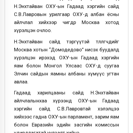
Н.Энхтайван ОХУ-ын Гадаад хэргийн сайд
С.В.Лавровын урилгаар ОХУ-д албан ёсны
айлчлал хийхээр өчигдөр Москва хотод
хүрэлцэн очлоо
.
Н.Энхтайван сайд тэргүүтэй төлөөлөгчдийг
Москва хотын “Домодедово” нисэх буудалд
хүрэлцэн ирэхэд ОХУ-ын Гадаад хэргийн
яам болон Монгол Улсаас ОХУ-д суугаа
Элчин сайдын яамны албаны хүмүүс угтан
авлаа.
Гадаад харилцааны сайд Н.Энхтайван
айлчлалынхаа хүрээнд ОХУ-ын Гадаад
хэргийн сайд С.В.Лавровтай хэлэлцээ
хийхээс гадна ОХУ-ын парламент, зарим яам
болон Евразийн эдийн засгийн комиссын
удирдлагатай уулзалт хийнэ.