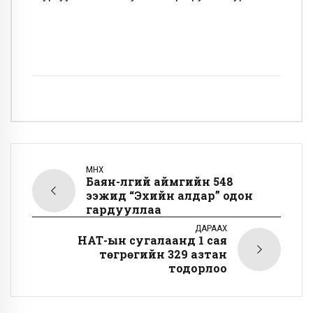
ӨМНӨХ
Баян-Өлгий аймгийн 548
ээжид “Эхийн алдар” одон
гардууллаа
ДАРААХ
НӨАТ-ын сугалаанд 1 сая
төгрөгийн 329 азтан
тодорлоо