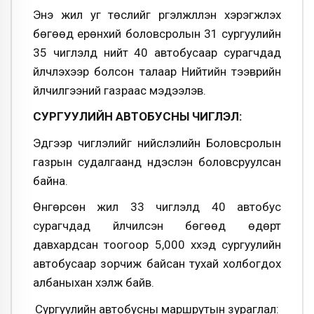
Энэ жил уг төслийг үргэлжлүүлэн хэрэгжүүлэх
бөгөөд ерөнхий боловсролын 31 сургуулийн
35 чиглэлд нийт 40 автобусаар сурагчдад
үйлчлэхээр болсон талаар Нийтийн тээврийн
үйлчилгээний газраас мэдээлэв.
СУРГУУЛИЙН АВТОБУСНЫ ЧИГЛЭЛ:
Эдгээр чиглэлийг нийслэлийн Боловсролын
газрын судалгаанд үндэслэн боловсруулсан
байна.
Өнгөрсөн жил 33 чиглэлд 40 автобус
сурагчдад үйлчилсэн бөгөөд өдөрт
давхардсан тоогоор 5,000 хүүхэд сургуулийн
автобусаар зорчиж байсан тухай холбогдох
албаныхан хэлж байв.
Сургуулийн автобусны маршрутын зураглал: