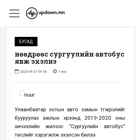
БУСАД
Өнөөдрөөс сургуулийн автобус
явж эхэлнэ
2020-09-21 09:18
1
min
Улаанбаатар хотын авто замын түгжрэлийг
бууруулах ажлын хүрээнд 2019-2020 оны
хичээлийн жилээс “Сургуулийн автобус”
төслийг хэрэгжүүлж эхэлсэн билээ.