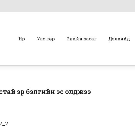
Нүүр
Улс төр
Эдийн засаг
Дэлхийд
стай эр бэлгийн эс олджээ