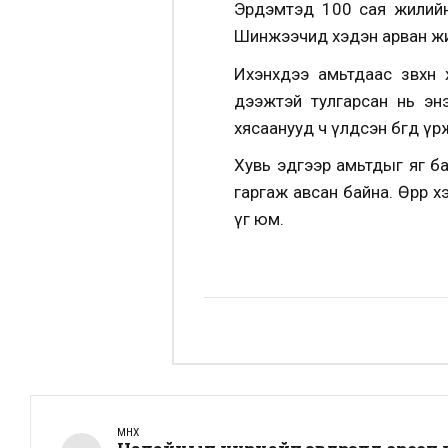
Эрдэмтэд 100 сая жилийн 
Шинжээчид хэдэн арван жиж
Ихэнхдээ амьтдаас зөвхөн
дээжтэй тулгарсан нь эн
хясаанууд ч үлдсэн бөгөөд 
Хувь эдгээр амьтдыг яг б
гаргаж авсан байна. Өөрөөр
үг юм.
ӨМНӨХ