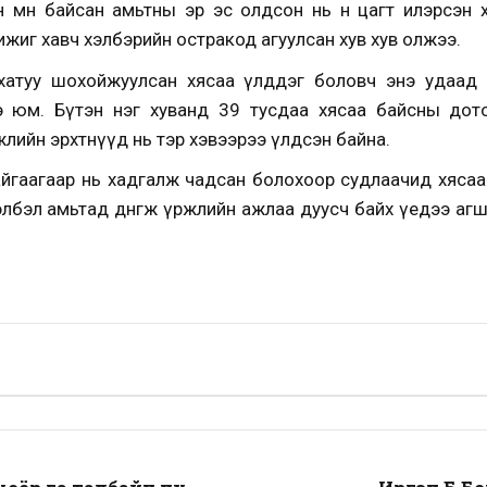
өмнө байсан амьтны эр эс олдсон нь өнөө цагт илэрсэн 
иг хавч хэлбэрийн остракод агуулсан хув хув олжээ.
 хатуу шохойжуулсан хясаа үлддэг боловч энэ удаад м
э юм. Бүтэн нэг хуванд 39 тусдаа хясаа байсны дотор
үржлийн эрхтнүүд нь тэр хэвээрээ үлдсэн байна.
айгаагаар нь хадгалж чадсан болохоор судлаачид хясаан
 хэлбэл амьтад дөнгөж үржлийн ажлаа дуусч байх үедээ аг