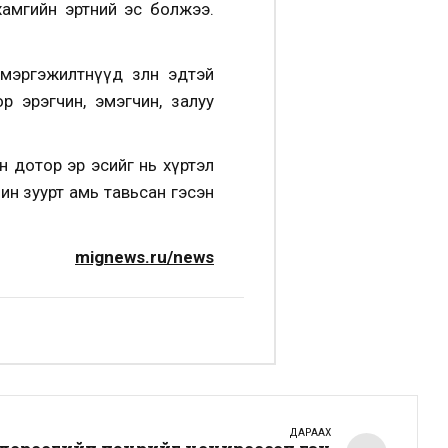
хамгийн эртний эс болжээ.
эргэжилтнүүд зөөлөн эдтэй
 эрэгчин, эмэгчин, залуу
 дотор эр эсийг нь хүртэл
шин зуурт амь тавьсан гэсэн
mignews.ru/news
ДАРААХ