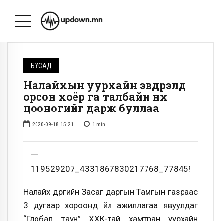
БУСАД
Налайхын уурхайн эвдрэлд
орсон хоёр га талбайн нүх
цооногийг дарж буллаа
2020-09-18 15:21
1
min
Налайх дүүргийн Засаг даргын Тамгын газраас
3 дугаар хороонд үйл ажиллагаа явуулдаг
“Глобал таун” ХХК-тай хамтран уурхайн