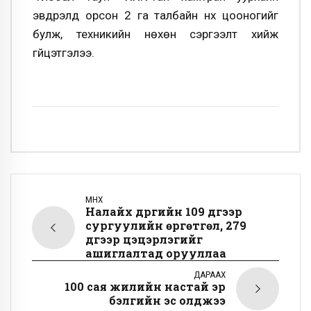
эвдрэлд орсон 2 га талбайн нүх цооногийг
булж, техникийн нөхөн сэргээлт хийж
гүйцэтгэлээ.
ӨМНӨХ
Налайх дүүргийн 109 дүгээр
сургуулийн өргөтгөл, 279
дүгээр цэцэрлэгийг
ашиглалтад орууллаа
ДАРААХ
100 сая жилийн настай эр
бэлгийн эс олджээ