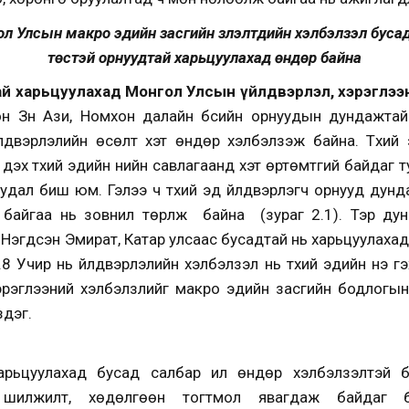
л Улсын макро эдийн засгийн үзүүлэлтүүдийн хэлбэлзэл буса
төстэй орнуудтай харьцуулахад өндөр байна
ай харьцуулахад Монгол Улсын үйлдвэрлэл, хэрэглээ
 Зүүн Ази, Номхон далайн бүсийн орнуудын дундажта
двэрлэлийн өсөлт хэт өндөр хэлбэлзэж байна. Түүхий 
дэх түүхий эдийн үнийн савлагаанд хэт өртөмтгий байдаг
удал биш юм. Гэлээ ч түүхий эд үйлдвэрлэгч орнууд дун
байгаа нь зовнил төрүүлж байна (зураг 2.1). Тэр ду
 Нэгдсэн Эмират, Катар улсаас бусадтай нь харьцуулахад
.8 Учир нь үйлдвэрлэлийн хэлбэлзэл нь түүхий эдийн үнэ гэ
рэглээний хэлбэлзлийг макро эдийн засгийн бодлогын
здэг.
арьцуулахад бусад салбар илүү өндөр хэлбэлзэлтэй 
 шилжилт, хөдөлгөөн тогтмол явагдаж байдаг б