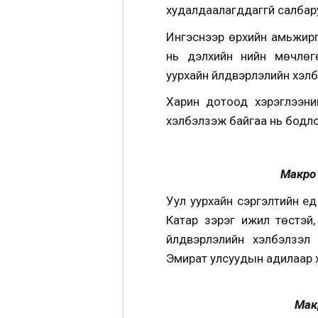
худалдаалагддаггүй салба
Ингэснээр өрхийн амьжирг
нь дэлхийн үнийн мөчлөг
уурхайн үйлдвэрлэлийн хэл
Харин дотоод хэрэглээни
хэлбэлзэж байгаа нь бодлог
Макро 
Уул уурхайн сэргэлтийн үе
Катар зэрэг ижил төстэ
үйлдвэрлэлийн хэлбэлзэл
Эмират улсуудын адилаар 
Макр