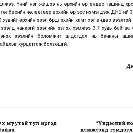
дүүлжээ. Үүний нэг жишээ нь өрхийн өр өндөр түвшинд хүр
төлбөрийн нөлөөгөөр өрхийн өр эрс нэмэгдэж ДНБ-ий 35
 хувийг өрхийн зээл бүрдүүлэхийн хамт хэт өндөр зээлтэ
 зээлд чанаргүй зээлийн эзлэх хэмжээ 3.7 хувь байгаа 
эл энэхүү зээлийн боломжит алдагдал нь банкны аши
байдлыг хурцатгаж болзошгүй.
Дэ
ух муутай тул иргэд
“Үндэсний ном
й байна
хэмжээнд тэмдэгл