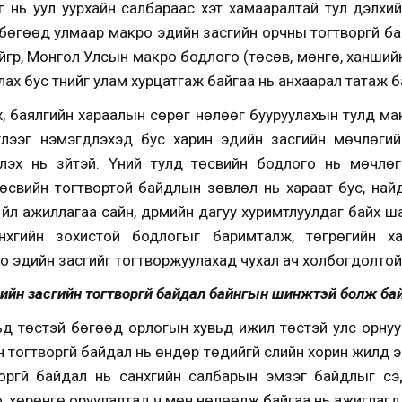
нь уул уурхайн салбараас хэт хамааралтай тул дэлхийн
бөгөөд улмаар макро эдийн засгийн орчны тогтворгүй б
эйгүүр, Монгол Улсын макро бодлого (төсөв, мөнгө, ханши
х бус түүнийг улам хурцатгаж байгаа нь анхаарал татаж б
х, баялгийн хараалын сөрөг нөлөөг бууруулахын тулд ма
лээг нэмэгдүүлэхэд бус харин эдийн засгийн мөчлөгий
глэх нь зүйтэй. Үүний тулд төсвийн бодлого нь мөчлө
 төсвийн тогтвортой байдлын зөвлөл нь хараат бус, най
үйл ажиллагаа сайн, дүрмийн дагуу хуримтлуулдаг байх ша
хүүгийн зохистой бодлогыг баримталж, төгрөгийн ха
ро эдийн засгийг тогтворжуулахад чухал ач холбогдолтой
ийн засгийн тогтворгүй байдал байнгын шинжтэй болж ба
вьд төстэй бөгөөд орлогын хувьд ижил төстэй улс орну
тогтворгүй байдал нь өндөр төдийгүй сүүлийн хорин жилд
воргүй байдал нь санхүүгийн салбарын эмзэг байдлыг сэ
о, хөрөнгө оруулалтад ч мөн нөлөөлж байгаа нь ажиглагд