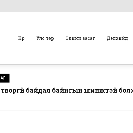
Нүүр
Улс төр
Эдийн засаг
Дэлхийд
САГ
гтворгүй байдал байнгын шинжтэй бол