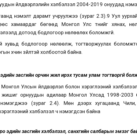
руудын үйлдвэрлэлийн хэлбэлзэл 2004-2019 онуудад нэмэ
аанд нэмэлт дарамт учруулжээ (зураг 2.3).9 Уул уурхай
өөс хамаардаг бөгөөд Монгол Улс түүнийг хянах, нө
бэлзэлд дотоод бодлогоор нөлөөлөх боломжгүй.
й хувьд бодлогоор нөлөөлж, тогтворжуулах боломжтой
ын хүчин зүйлтэй холбоотой байна.
эдийн засгийн орчин жил ирэх тусам улам тогтворгүй бол
д Монгол Улсын үйлдвэрлэл болон хэрэглээний хэлбэлзэ
й, жишиг орнуудын адилаар Монгол Улсад 1998-2003 
 нэмэгджээ (зураг 2.4). Мөн дээрх хугацаанд Чили
хэрэглээний хэлбэлзэл ч нэмэгдсэн байна
о эдийн засгийн хэлбэлзэл, санхүүгийн салбарын эмзэг б