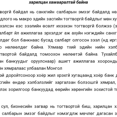
харилцан хамааралтай байна
воргүй байдал нь санхүүгийн салбарын эмзэг байдалд н
длого нь макро эдийн засгийн тогтворгүй байдлыг мөн ху
лсэн үеэс зээлийн өсөлт ихээхэн тогтворгүй болжээ (зур
лбарт үйл ажиллагаа эрхэлдэг аж ахуйн нэгжүүдийн санхү
дөг бол банкнаас бусад салбарт олгосон зээл (үүнд ир
 нөлөөлдөг байна. Улмаар түүхий эдийн үнийн хэ
гтвортой байдалд томоохон нөлөөтэй байна. Тухайлбал
ан банкуудыг оруулснаар) ашигт ажиллагаа хооронд
ийн хямралаас улбаалан Монгол
й доройтсоноор хоёр жил хүрэхгүй хугацаанд хоёр банк
сгийн өндөр хэлбэлзлийг харгалзан болзошгүй хямрал, 
лэх зорилгоор банкуудад өөрийн хөрөнгийн зохистой т
 сул, бизнесийн загвар нь тогтвортой биш, харилцан 
ийн салбарын эмзэг байдлыг нэмэгдүүлж мөчлөг дагасан 