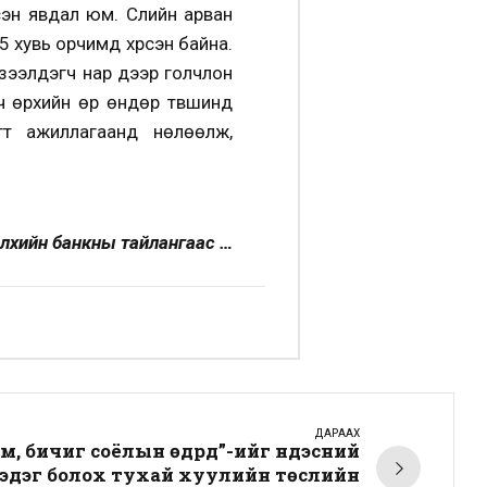
сэн явдал юм. Сүүлийн арван
 хувь орчимд хүрсэн байна.
й зээлдэгч нар дээр голчлон
ч өрхийн өр өндөр түвшинд
гт ажиллагаанд нөлөөлж,
лхийн банкны тайлангаас …
ДАРААХ
, бичиг соёлын өдрүүд”-ийг үндэсний
эдэг болох тухай хуулийн төслийн