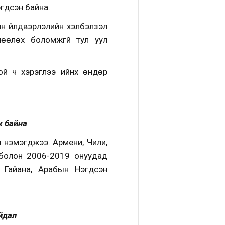
гдсэн байна.
н үйлдвэрлэлийн хэлбэлзэл
лөөлөх боломжгүй тул уул
 ч хэрэглээ ийнхүү өндөр
ж байна
л нэмэгджээ. Армени, Чили,
болон 2006-2019 онуудад
, Гайана, Арабын Нэгдсэн
айдал