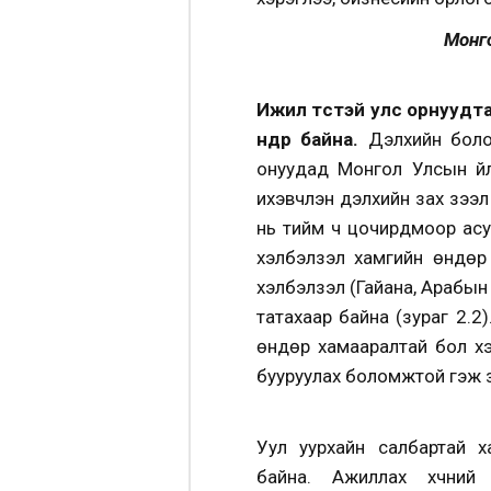
Монго
Ижил төстэй улс орнуудт
өндөр байна.
Дэлхийн болон
онуудад Монгол Улсын үйл
ихэвчлэн дэлхийн зах зээл 
нь тийм ч цочирдмоор асу
хэлбэлзэл хамгийн өндөр 
хэлбэлзэл (Гайана, Арабын
татахаар байна (зураг 2.2)
өндөр хамааралтай бол хэ
бууруулах боломжтой гэж ү
Уул уурхайн салбартай х
байна. Ажиллах хүчний