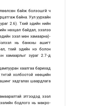
өлөөлсөн байж болзошгүй ч
рцатгаж байна. Уул уурхайн
аг 2.6). Түүхий эдийн үнийн
үгийн нөхцөл байдал, зээлээ
гэдийн зээл мөн хамаарна)-
лбэлзэл нь банкны ашигт
, түүхий эдийн үнэ болон
ын хамаарлыг зураг 2.7-д
 дампууран хаалгаа барихад
түүнтэй холбоотой нөөцийн
үвшинг хадгалах шаардлага
хамааралтай этгээдэд зээл
зээлийн бодлого нь макро-