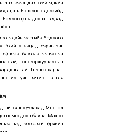
 зах зээл дэх түүхий эдийн
айдал, хэлбэлзлээр дэлхийд
йн бодлого) нь дээрх гадаад
айна.
кро эдийн засгийн бодлого
н бүхий л явцад хэрэглээг
г сөрсөн байхын зэрэгцээ
двартай, Тогтворжуулалтын
ардлагатай. Түүнчлэн хараат
нш илүү уян хатан тогтох
.
йна
удтай харьцуулахад Монгол
 эрс нэмэгдсэн байна. Макро
дрээгээд зогсохгүй, өрхийн
лаа