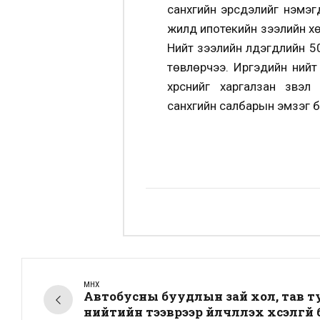
санхүүгийн эрсдэлийг нэмэг
жилд ипотекийн зээлийн хө
Нийт зээлийн үлдэгдлийн 50
төвлөрчээ. Иргэдийн нийт
хүрснийг харгалзан үзв
санхүүгийн салбарын эмзэг 
ӨМНӨХ
Автобусны буудлын зай хол, тав т
нийтийн тээврээр үйлчлүүлэх хүсэлгү