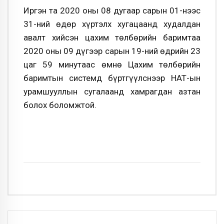
Иргэн та 2020 оны 08 дугаар сарын 01-нээс
31-ний өдөр хүртэлх хугацаанд худалдан
авалт хийсэн цахим төлбөрийн баримтаа
2020 оны 09 дүгээр сарын 19-ний өдрийн 23
цаг 59 минутаас өмнө Цахим төлбөрийн
баримтын системд бүртгүүлснээр НӨАТ-ын
урамшууллын сугалаанд хамрагдан азтан
болох боломжтой.