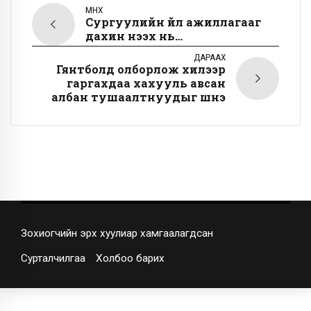
ӨМНӨХ
Сургуулийн үйл ажиллагааг
дахин нээх нь…
ДАРААХ
Гянтболд олборлож хилээр
гаргахдаа хахууль авсан
албан тушаалтнуудыг шүүнэ
Зохиогчийн эрх хуулиар хамгаалагдсан
Сурталчилгаа
Холбоо барих