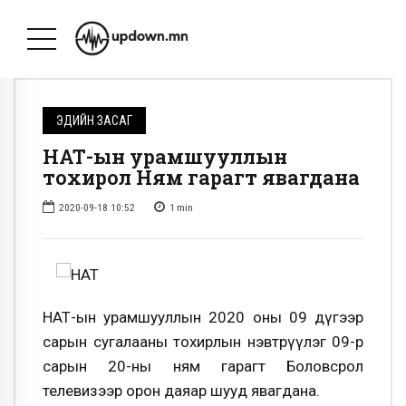
ЭДИЙН ЗАСАГ
НӨАТ-ын урамшууллын
тохирол Ням гарагт явагдана
2020-09-18 10:52
1
min
НӨАТ-ын урамшууллын 2020 оны 09 дүгээр
сарын сугалааны тохирлын нэвтрүүлэг 09-р
сарын 20-ны ням гарагт Боловсрол
телевизээр орон даяар шууд явагдана.