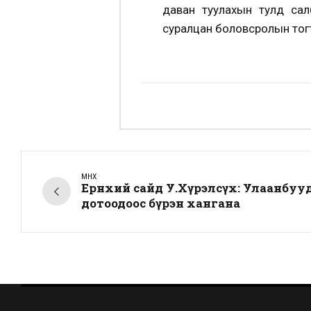
даван туулахын тулд сал
суралцан боловсролын тог
ӨМНӨХ
Ерөнхий сайд У.Хүрэлсүх: Улаанбуу
дотоодоос бүрэн хангана