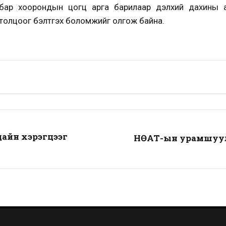
бар хоорондын цогц арга барилаар дэлхий дахины а
толцоог бэлтгэх боломжийг олгож байна.
дайн хэрэгцээг
НӨАТ-ын урамшуул