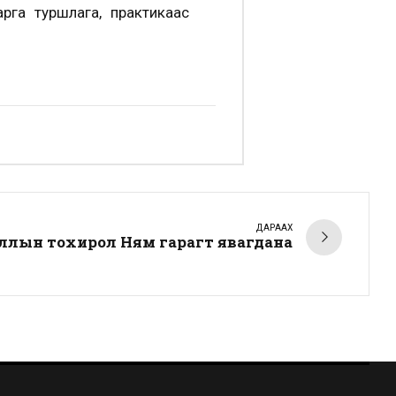
рга туршлага, практикаас
ДАРААХ
лын тохирол Ням гарагт явагдана