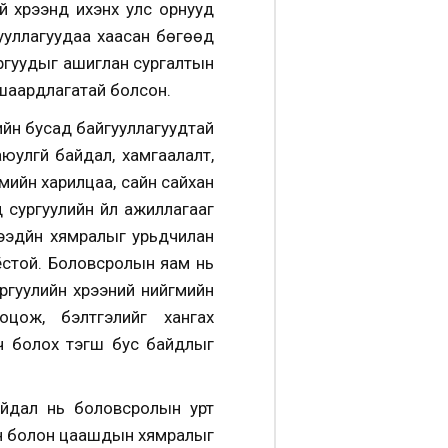
 хүрээнд ихэнх улс орнууд
ууллагуудаа хаасан бөгөөд
 аргуудыг ашиглан сургалтын
 шаардлагатай болсон.
ийн бусад байгууллагуудтай
юулгүй байдал, хамгаалалт,
йгмийн харилцаа, сайн сайхан
д сургуулийн үйл ажиллагааг
ээдүйн хямралыг урьдчилан
 ёстой. Боловсролын яам нь
гуулийн хүрээний нийгмийн
оцож, бэлтгэлийг хангах
сч болох тэгш бус байдлыг
айдал нь боловсролын урт
гийн болон цаашдын хямралыг