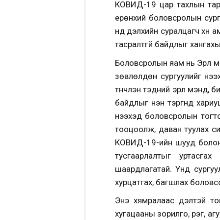
КОВИД-19 цар тахлын тарх
ерөнхий боловсролын сург
үүнд дэлхийн суралцагч хүн
тасралтгүй байдлыг хангахы
Боловсролын яам нь Эрүүл 
зөвлөлдөн сургуулийг нээх
түүнчлэн тэдний эрүүл мэнд,
байдлыг нэн тэргүүнд хариу
нээхэд боловсролын тогто
тооцоолж, даван туулах си
КОВИД-19-ийн шууд болон 
тусгаарлалтыг уртасгах
шаардлагатай. Үүнд сургу
хурцатгах, багшлах боловсон
Энэ хямралаас үүдэлтэй 
хугацааны зорилго, үүрэг, 