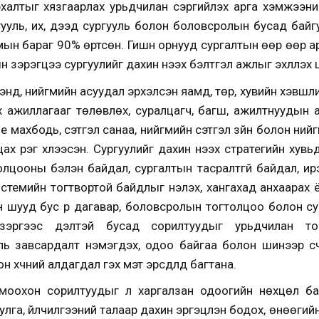
алтыг хязгаарлах урьдчилан сэргийлэх арга хэмжээний
ууль, их, дээд сургууль болон боловсролын бусад байг
 амын бараг 90% өртсөн. Гишүүн орнууд сургалтын өөр өөр
н зэрэгцээ сургуулийг дахин нээх бэлтгэл ажлыг эхлүүлэх
мэнд, нийгмийн асуудал эрхэлсэн яамд, төр, хувийн хэвшл
 ажиллагааг төлөвлөх, суралцагч, багш, ажилтнуудын а
 бие махбодь, сэтгэл санаа, нийгмийн сэтгэл зүйн болон ни
цах үүрэг хүлээсэн. Сургуулийг дахин нээх стратегийн хувь
лцооны бэлэн байдал, сургалтын тасралтгүй байдал, ир
стемийн тогтвортой байдлыг үнэлэх, хангахад анхаарах
шууд бус үр дагавар, боловсролын тогтолцоо болон сур
 зэргээс үүдэлтэй бусад сорилтуудыг урьдчилан то
уль завсардалт нэмэгдэх, одоо байгаа болон шинээр үү
 хүчний алдагдал гэх мэт эрсдлүүд багтана.
томоохон сорилтуудыг үл харгалзан одоогийн нөхцөл б
агуулга, үйлчилгээний талаар дахин эргэцүүлэн бодох, өнөө