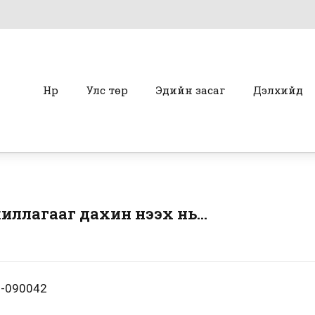
Нүүр
Улс төр
Эдийн засаг
Дэлхийд
жиллагааг дахин нээх нь…