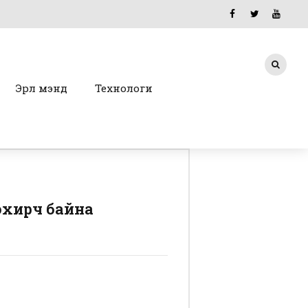
Эрүүл мэнд
Технологи
хохирч байна