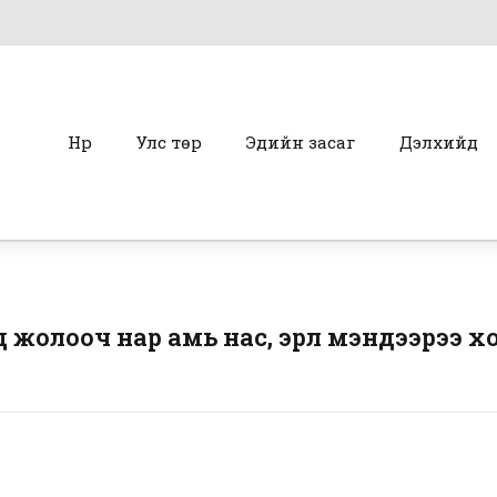
Нүүр
Улс төр
Эдийн засаг
Дэлхийд
д жолооч нар амь нас, эрүүл мэндээрээ 