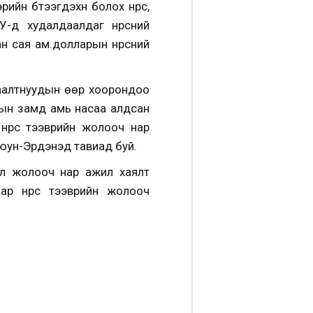
н бүтээгдэхүүн болох нүүрс,
-д худалдаалдаг нүүрсний
н сая ам.долларын нүүрсний
ушаалтнуудын өөр хоорондоо
ртын замд амь насаа алдсан
нүүрс тээврийн жолооч нар
Оюун-Эрдэнэд тавиад буй.
ол жолооч нар ажил хаялт
р нүүрс тээврийн жолооч