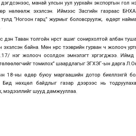
эгдсэнээс, манай улсын уул уурхайн экспортын гол нэрий
гөөр нөлөөлж эхэлсэн. Иймээс Засгийн газраас БНХАУ
ийн тулд “Ногоон гарц” журмыг боловсруулж, өдөрт найма
.
оос үүдэн Таван толгойн нүүрст ашиг сонирхолтой албан т
ч эхэлсэн байна. Мөн нүүрс тээврийн гурван ч жолооч у
9.17/ нэг жолооч осолдон эмнэлэгт хүргэгджээ. Иймд 
т төлөөлөгчийг томилох” шаардлагыг ЗГХЭГ-ын дарга Л.
ын 18-ны өдөр буюу маргаашийн дотор биелүүлэхгүй б
 Бид нөхцөл байдлыг газар дээрээс нь тодруулахаа
ж, мэдээллийг шууд дамжууллаа.