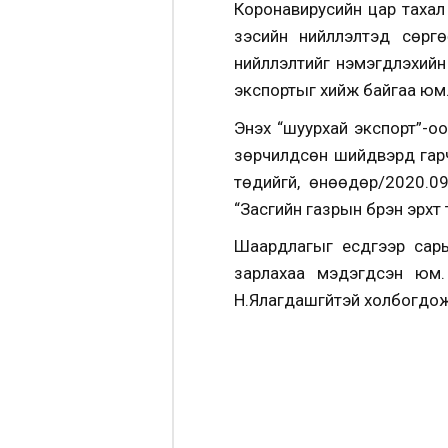
Коронавирусийн цар тахал д
зэсийн нийлүүлэлтэд сөр
нийлүүлэлтийг нэмэгдүүлэх
экспортыг хийж байгаа юм
Энэхүү “шуурхай экспорт”-
зөрчилдсөн шийдвэрүүд гар
төдийгүй, өнөөдөр/2020.0
“Засгийн газрын бүрэн эрх
Шаардлагыг есдүгээр сар
зарлахаа мэдэгдсэн юм.
Н.Ялагдашгүйтэй холбогдо