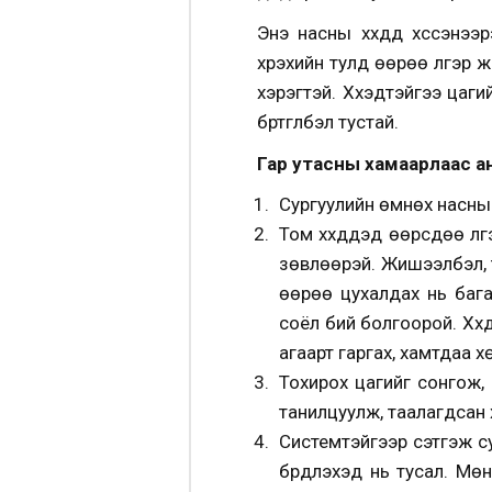
Энэ насны хүүхдүүд хүссэн
хүрэхийн тулд өөрөө үлгэр 
хэрэгтэй. Хүүхэдтэйгээ цаги
бүртгүүлбэл тустай.
Гар утасны хамаарлаас а
Сургуулийн өмнөх насны х
Том хүүхдүүдэд өөрсдөө ү
зөвлөөрэй. Жишээлбэл, т
өөрөө цухалдах нь баг
соёл бий болгоорой. Хүү
агаарт гаргах, хамтдаа х
Тохирох цагийг сонгож,
танилцуулж, таалагдсан 
Системтэйгээр сэтгэж сур
бүрдүүлэхэд нь тусал. М