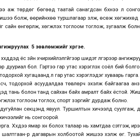
ээрээ аж төрдөг бөгөөд таатай санагдсан бүхнээ л сонгод
жишээ болж, өөрийнхөө туршлагаар үзүүлж, өсөж хөгжихөд 
йг сайн өнгөрүүлж, хөгжүүлэх тоглоом тоглож, зугаалж болн
нгижруулах 5 зөвлөмжийг хүргэе.
үүхдүүдэд ёс зүйн хүчирхийлэлгүйгээр шидэт үлгэрээр ангижр
лгэр дууриал бол. Гэртээ гар утас хэрэглэх соёл бий болго
одорхой хугацаанд л гар утас хэрэглэдэг хуваарь гарга. 
асч, тодорхой асуудалдаа төвлөрч эхэлж байгаагаа ан
хдэд тань болон танд сайхан байх амралт байх ёстой. Жи
өгжүүлэх тоглоом тоглох, спорт зэргийг дурдаж болно.
 дугуйлан секцэнд явуул. Туршилтын хичээлд суулгаж, д
хичээлийг нь сонгоорой.
га. Хүүхдээ ямар хүн болох талаар нь хамтдаа сэтгэж, ирэ
өн шалтгаан-үр дагаврын холбоотой жишээ хэлж өг. Тухайл