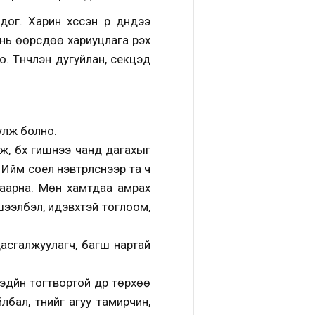
ог. Харин хүссэн үр дүндээ
нь өөрсдөө хариуцлага үүрэх
о. Түүнчлэн дугуйлан, секцэд
уулж болно.
ж, бүх гишүүнээ чанд дагахыг
Ийм соёл нэвтрүүлснээр та ч
заарна. Мөн хамтдаа амрах
шээлбэл, идэвхтэй тоглоом,
асгалжуулагч, багш нартай
эдүйн тогтвортой дүр төрхөө
бал, түүнийг агуу тамирчин,