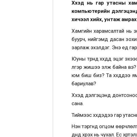
Хүүхэд нь гар утасны ха
компьютерийн дэлгэцэнд 
хичээл хийх, унтаж амрах
Хамгийн харамсалтай нь эн
буурч, нийгэмд дасан зохиц
зарлаж эхэлдэг. Энэ үед га
Юуны түрүүнд хүүхдүүд эцэг 
үлгэр жишээ үзүүлж байна вэ
юм биш биз? Та хүүхдүүдээ 
бариулав?
Хүүхэд дэлгэцэнд донтсон
сана.
Тиймээс хүүхдэдээ гар утас
Нэн тэргүүнд огцом өөрчлөлт
дүнд хүрэх нь чухал. Ес хүрт