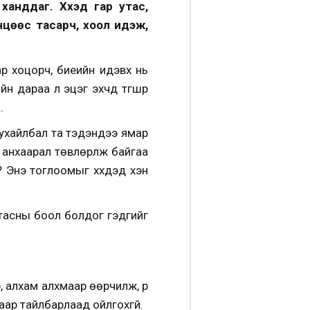
анддаг. Хүүхэд гар утас,
нцөөс тасарч, хоол идэж,
ар хоцорч, биеийн идэвх нь
дараа л эцэг эхчүүд түгшүүр
.
. Тухайлбал та тэдэндээ ямар
т анхаарал төвлөрүүлж байгаа
? Энэ тоглоомыг хүүхдэд хэн
тасны боол болдог гэдгийг
р, алхам алхмаар өөрчилж, үр
алаар тайлбарлаад ойлгохгүй.