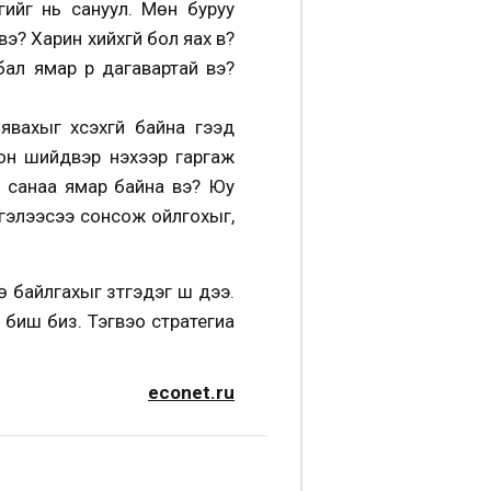
гийг нь сануул. Мөн буруу
э? Харин хийхгүй бол яах в?
ал ямар үр дагавартай вэ?
вахыг хүсэхгүй байна гээд
он шийдвэр үнэхээр гаргаж
эл санаа ямар байна вэ? Юу
тгэлээсээ сонсож ойлгохыг,
айлгахыг зүтгэдэг шүү дээ.
м биш биз. Тэгвэо стратегиа
econet.ru