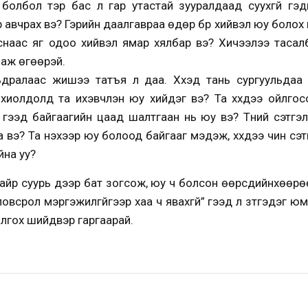
 болбол тэр бас л гар утастай зууралдаад суухгүй гэд
 авчрах вэ? Гэрийн даалгавраа өдөр бүр хийвэл юу болох в
наас яг одоо хийвэл ямар хялбар вэ? Хичээлээ тасалб
лаж өгөөрэй.
ьдралаас жишээ татъя л даа. Хүүхэд тань сургуульдаа я
хиолдолд та ихэвчлэн юу хийдэг вэ? Та хүүхдээ ойлгос
й” гээд байгаагийн цаад шалтгаан нь юу вэ? Түүний сэтг
 вэ? Та үнэхээр юу болоод байгааг мэдэж, хүүхдээ чин сэ
йна уу?
йр суурь дээр бат зогсож, юу ч болсон өөрсдийнхөөрөө б
овсрол мэргэжилгүйгээр хаа ч явахгүй” гээд л зүтгэдэг ю
ойлгох шийдвэр гаргаарай.