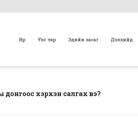
Нүүр
Улс төр
Эдийн засаг
Дэлхийд
ны донгоос хэрхэн салгах вэ?