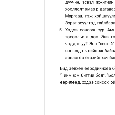
дуучин, эсвэл жүжигчин
хооллолт ямар үр дагавар
Маргааш гэж хойшлуулс
Зэрэг асуултад тайлбар
Хүүхдээ сонсож сур. Ам
төсөөлье л дөө. Энэ то
чаддаг уу? Энэ “хүсэхгү
сэтгэлд нь нийцэж байна
зөвлөгөө өгөхийг хүсч ба
Бид зөвхөн өөрсдийнхөө ба
“Тийм юм битгий бод”, “Бол
өөрчлөөд, хүүхдээ сонсох, 