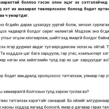
мааралтай боллоо гэсэн олон эцэг эх сэтгэлзүйчид х
хэт их анхаарал төвлөрүүлснээс болоод бодит ертө
аа ч умартдаг.
э бүгдийн дараа цухалдуу ууртай болж, хичээл сурлага
ох чадваргүй болдог сөрөг нөлөөтэй. Мэдээж энэ бүгдийн 
р утсыг огцом хязгаарлаж, шийтгээд ямаргүй болдог байна
эхээсээ үлгэр дууриал авдаг тул өөрсдөөсөө эхлэх нь зүйтэй
? Та хүүхдүүддээ цаг бага зарцуулж, гар утас, компьютерт хэ
ямар нэгэн юм хийлгэхийн тулд хэр их цаг зарцуулдаг вэ
оор бодит амьдралд оролцохоос татгалзаж, улмаар гар у
ны хамааралгүй болгохын тулд хэрхэн туслах вэ?
өөс татгалзах хэрэгтэйг санаарай. Бүх зүйлийг алгуурхнаа
элх насны хүүхдүүдэд яагаад болохгүй, ямар үр дагавар гарах т