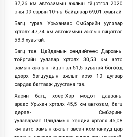
37,26 км автозамын ажлын гүйцэтгэл 2020
оны 09 сарын 10-ны байдлаар 69,01 хувьтай.
Багц гурав. Урьханаас Сүмбэрийн уулзвар
хүртэлх 47,74 км автокамын ажлын гүйцэтгэл
53,3 хувьтай.
Багц тав. Цайдамын хөндийгөөс Дарханы
тойргийн уулзвар хүртэлх 30,53 км авто
замын ажлын гүйцэтгэл 51,5 хувьтай бөгөөд
дээрх багцуудын ажлыг ирэх 10 дугаар
сардаа багтааж дуусгана гэв.
Харин багц хоёр-Хар модот давааны
араас Урьхан хүртэлх 45,5 км автозам, багц
дөрөв- Сүмбэрийн
уулзвараас Цайдамын хөндий хүртэлх 45,08
км авто замын ажлыг авсан компаниуд цар
тахлын улмаас ажиллах хүчнээ авч чадаагүй.