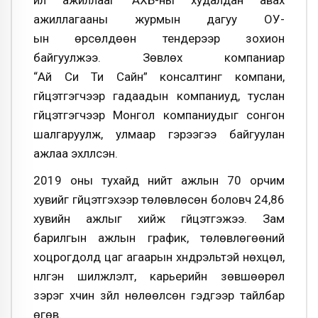
үйл ажиллааг АХБ-ны худалдан авах
ажиллагааны журмын дагуу ОУ-
ын өрсөлдөөн тендерээр зохион
байгуулжээ. Зөвлөх компаниар
“Ай Си Ти Сайн” консалтинг компани,
гүйцэтгэгчээр гадаадын компаниуд, туслан
гүйцэтгэгчээр Монгол компаниудыг сонгон
шалгаруулж, улмаар гэрээгээ байгуулан
ажлаа эхлүүлсэн.
2019 оны тухайд нийт ажлын 70 орчим
хувийг гүйцэтгэхээр төлөвлөсөн боловч 24,86
хувийн ажлыг хийж гүйцэтгэжээ. Зам
барилгын ажлын график, төлөвлөгөөний
хоцрогдолд цаг агаарын хүндрэльтэй нөхцөл,
нүүлгэн шилжүүлэлт, карьерийн зөвшөөрөл
зэрэг хүчин зүйл нөлөөлсөн гэдгээр тайлбар
өгөв.