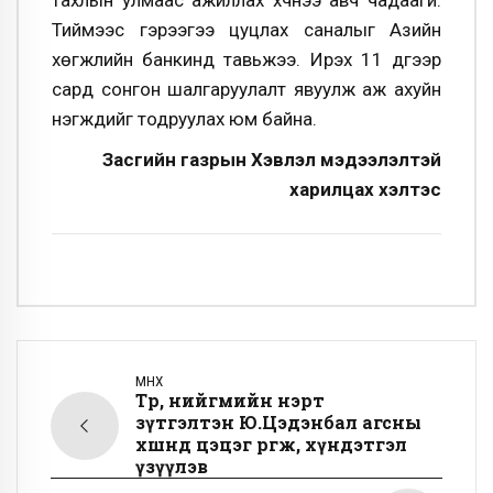
Тиймээс гэрээгээ цуцлах саналыг Азийн
хөгжлийн банкинд тавьжээ. Ирэх 11 дүгээр
сард сонгон шалгаруулалт явуулж аж ахуйн
нэгжүүдийг тодруулах юм байна.
Засгийн газрын Хэвлэл мэдээлэлтэй
харилцах хэлтэс
ӨМНӨХ
Төр, нийгмийн нэрт
зүтгэлтэн Ю.Цэдэнбал агсны
хөшөөнд цэцэг өргөж, хүндэтгэл
үзүүлэв