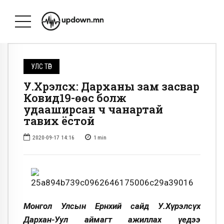
УЛС ТӨР
У.Хүрэлсүх: Дарханы зам засвар
Ковид19-өөс болж
удааширсан ч чанартай
тавих ёстой
2020-09-17 14:16
1
min
Монгол Улсын Ерөнхий сайд У.Хүрэлсүх
Дархан-Уул аймагт ажиллах үедээ