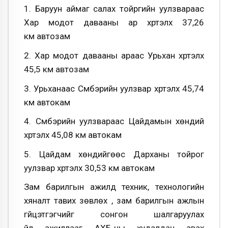
1. Баруун аймаг салах тойргийн уулзвараас
Хар модот давааны ар хүртэлх 37,26
км автозам
2. Хар модот давааны араас Урьхан хүртэлх
45,5 км автозам
3. Урьханаас Сүмбэрийн уулзвар хүртэлх 45,74
км автокам
4. Сүмбэрийн уулзвараас Цайдамын хөндий
хүртэлх 45,08 км автокам
5. Цайдам хөндийгөөс Дарханы тойрог
уулзвар хүртэлх 30,53 км автокам
Зам барилгын ажилд техник, технологийн
хяналт тавих зөвлөх , зам барилгын ажлын
гүйцэтгэгчийг сонгон шалгаруулах