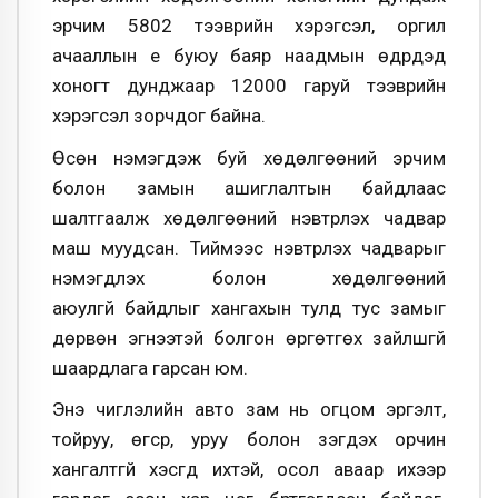
эрчим 5802 тээврийн хэрэгсэл, оргил
ачааллын үе буюу баяр наадмын өдрүүдэд
хоногт дунджаар 12000 гаруй тээврийн
хэрэгсэл зорчдог байна.
Өсөн нэмэгдэж буй хөдөлгөөний эрчим
болон замын ашиглалтын байдлаас
шалтгаалж хөдөлгөөний нэвтрүүлэх чадвар
маш муудсан. Тиймээс нэвтрүүлэх чадварыг
нэмэгдүүлэх болон хөдөлгөөний
аюулгүй байдлыг хангахын тулд тус замыг
дөрвөн эгнээтэй болгон өргөтгөх зайлшгүй
шаардлага гарсан юм.
Энэ чиглэлийн авто зам нь огцом эргэлт,
тойруу, өгсүүр, уруу болон үзэгдэх орчин
хангалтгүй хэсгүүд ихтэй, осол аваар ихээр