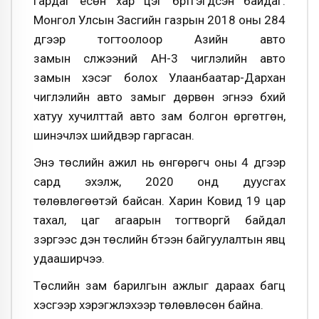
гардаг есөн хар цэг бүртгэгдсэн байдаг.
Монгол Улсын Засгийн газрын 2018 оны 284
дүгээр тогтоолоор Азийн авто
замын сүлжээний АН-3 чиглэлийн авто
замын хэсэг болох Улаанбаатар-Дархан
чиглэлийн авто замыг дөрвөн эгнээ бүхий
хатуу хучилттай авто зам болгон өргөтгөн,
шинэчлэх шийдвэр гаргасан.
Энэ төслийн ажил нь өнгөрөгч оны 4 дүгээр
сард эхэлж, 2020 онд дуусгах
төлөвлөгөөтэй байсан. Харин Ковид 19 цар
тахал, цаг агаарын тогтворгүй байдал
зэргээс үүдэн төслийн бүтээн байгуулалтын явц
удааширчээ.
Төслийн зам барилгын ажлыг дараах багц
хэсгээр хэрэгжүүлэхээр төлөвлөсөн байна.