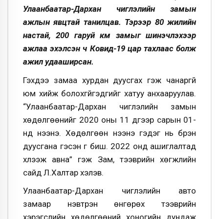
Улаанбаатар-Дархан чиглэлийн замын
ажлын явцтай танилцав. Тэрээр 80 жилийн
настай, 200 гаруй км замыг шинэчлэхээр
ажлаа эхэлсэн ч Ковид-19 цар тахлаас болж
ажил удааширсан.
Гэхдээ замаа хурдан дуусгах гэж чанаргүй
юм хийж болохгүйгэдгийг хатуу анхааруулав.
“Улаанбаатар-Дархан чиглэлийн замын
хөдөлгөөнийг 2020 оны 11 дүгээр сарын 01-
нд нээнэ. Хөдөлгөөн нээнэ гэдэг нь бүрэн
дуусгана гэсэн үг биш. 2022 онд ашиглалтад
хүлээж авна” гэж Зам, тээврийн хөгжлийн
сайд Л.Халтар хэлэв.
Улаанбаатар-Дархан чиглэлийн авто
замаар нэвтрэн өнгөрөх тээврийн
хэрэгслийн хөдөлгөөний хоногийн дундаж