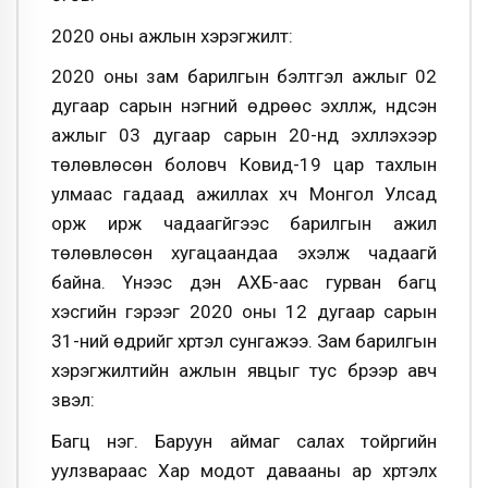
2020 оны ажлын хэрэгжилт:
2020 оны зам барилгын бэлтгэл ажлыг 02
дугаар сарын нэгний өдрөөс эхлүүлж, үндсэн
ажлыг 03 дугаар сарын 20-нд эхлүүлэхээр
төлөвлөсөн боловч Ковид-19 цар тахлын
улмаас гадаад ажиллах хүч Монгол Улсад
орж ирж чадаагүйгээс барилгын ажил
төлөвлөсөн хугацаандаа эхэлж чадаагүй
байна. Үүнээс үүдэн АХБ-аас гурван багц
хэсгийн гэрээг 2020 оны 12 дугаар сарын
31-ний өдрийг хүртэл сунгажээ. Зам барилгын
хэрэгжилтийн ажлын явцыг тус бүрээр авч
үзвэл:
Багц нэг. Баруун аймаг салах тойргийн
уулзвараас Хар модот давааны ар хүртэлх