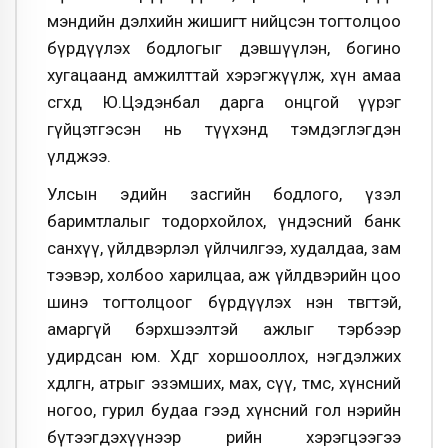
мэндийн дэлхийн жишигт нийцсэн тогтолцоо
бүрдүүлэх бодлогыг дэвшүүлэн, богино
хугацаанд амжилттай хэрэгжүүлж, хүн амаа
өсгөхөд Ю.Цэдэнбал дарга онцгой үүрэг
гүйцэтгэсэн нь түүхэнд тэмдэглэгдэн
үлджээ.
Улсын эдийн засгийн бодлого, үзэл
баримтлалыг тодорхойлох, үндэсний банк
санхүү, үйлдвэрлэл үйлчилгээ, худалдаа, зам
тээвэр, холбоо харилцаа, аж үйлдвэрийн цоо
шинэ тогтолцоог бүрдүүлэх нэн төвөгтэй,
амаргүй бэрхшээлтэй ажлыг тэрбээр
удирдсан юм. Хөдөөг хоршооллох, нэгдэлжих
хөдөлгөөн, атрыг эзэмших, мах, сүү, төмс, хүнсний
ногоо, гурил будаа гээд хүнсний гол нэрийн
бүтээгдэхүүнээр өөрийн хэрэгцээгээ