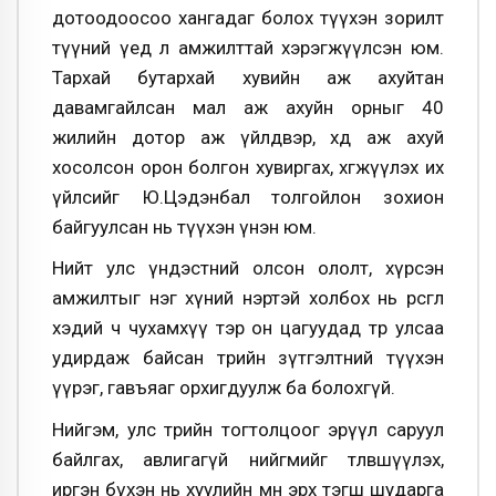
дотоодоосоо хангадаг болох түүхэн зорилт
түүний үед л амжилттай хэрэгжүүлсэн юм.
Тархай бутархай хувийн аж ахуйтан
давамгайлсан мал аж ахуйн орныг 40
жилийн дотор аж үйлдвэр, хөдөө аж ахуй
хосолсон орон болгон хувиргах, хөгжүүлэх их
үйлсийг Ю.Цэдэнбал толгойлон зохион
байгуулсан нь түүхэн үнэн юм.
Нийт улс үндэстний олсон ололт, хүрсэн
амжилтыг нэг хүний нэртэй холбох нь өрөөсгөл
хэдий ч чухамхүү тэр он цагуудад төр улсаа
удирдаж байсан төрийн зүтгэлтний түүхэн
үүрэг, гавъяаг орхигдуулж ба болохгүй.
Нийгэм, улс төрийн тогтолцоог эрүүл саруул
байлгах, авлигагүй нийгмийг төлөвшүүлэх,
иргэн бүхэн нь хуулийн өмнө эрх тэгш шударга