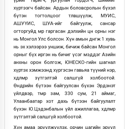
хүртээгч байсан. Ардын боловсролын бүхэл
бүтэн тогтолцоог төлөвшүүлж, МУИС,
АШУҮИС, ШУА-ийг байгуулж, сансар
огторгуйд мөрөө гаргасан дэлхийн цөөн орны нэг
нь Монгол Улс болсон. Хүн амын дөнгөж 1 хувь
нь эх хэлээрээ уншиж, бичиж байсан Монгол
орныг бүх иргэн нь бичиг үсэг мэддэг Азийн
анхны орон болгож, ЮНЕСКО-гийн шагнал
хүртэх хэмжээнд хүргэсэн гавьяа түүний нэр,
хөдөлмөр зүтгэлтэй салшгүй холбоотой.
Өнөөдрийн бүтээн байгуулсан бүхэн Эрдэнэт
үйлдвэр, төмөр зам, 330 сум, 21 аймаг,
Улаанбаатар хот дахь бүтээн байгуулалт
бүхэн Ю.Цэдэнбалын үйл ажиллагаа, хөдөлмөр
зүтгэлтэй салшгүй холбоотой.
Хүн амаа эрүүлжүүлэх, орчин цагийн эрүүл