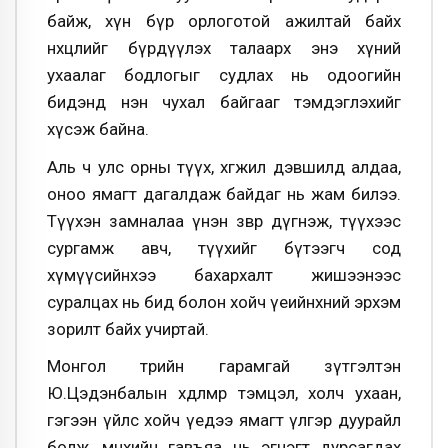
байж, хүн бүр орлоготой ажилтай байх
нөхцөлийг бүрдүүлэх талаарх энэ хүний
ухаалаг бодлогыг судлах нь одоогийн
бидэнд нэн чухал байгааг тэмдэглэхийг
хүсэж байна.
Аль ч улс орны түүх, хөгжил дэвшилд алдаа,
оноо ямагт дагалдаж байдаг нь жам билээ.
Түүхэн замналаа үнэн зөвөөр дүгнэж, түүхээс
сургамж авч, түүхийг бүтээгч сод
хүмүүсийнхээ бахархалт жишээнээс
суралцах нь бид болон хойч үеийнхний эрхэм
зорилт байх учиртай.
Монгол төрийн гарамгай зүтгэлтэн
Ю.Цэдэнбалын хөдөлмөр тэмцэл, холч ухаан,
гэгээн үйлс хойч үедээ ямагт үлгэр дуурайл
болж, мөнхийн гавъяа нь эгнэгт дурсагдах