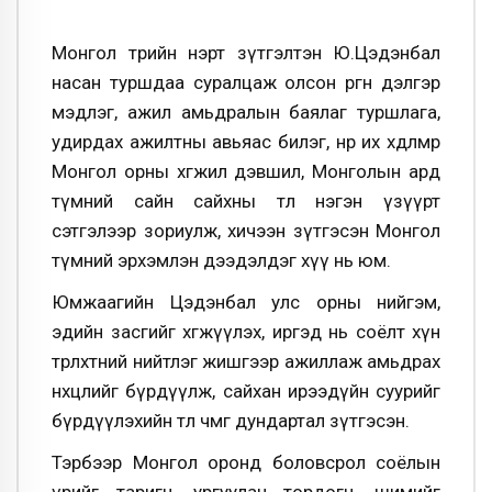
Монгол төрийн нэрт зүтгэлтэн Ю.Цэдэнбал
насан туршдаа суралцаж олсон өргөн дэлгэр
мэдлэг, ажил амьдралын баялаг туршлага,
удирдах ажилтны авьяас билэг, нөр их хөдөлмөрөө
Монгол орны хөгжил дэвшил, Монголын ард
түмний сайн сайхны төлөө нэгэн үзүүрт
сэтгэлээр зориулж, хичээн зүтгэсэн Монгол
түмний эрхэмлэн дээдэлдэг хүү нь юм.
Юмжаагийн Цэдэнбал улс орны нийгэм,
эдийн засгийг хөгжүүлэх, иргэд нь соёлт хүн
төрөлхтний нийтлэг жишгээр ажиллаж амьдрах
нөхцөлийг бүрдүүлж, сайхан ирээдүйн суурийг
бүрдүүлэхийн төлөө чөмгөө дундартал зүтгэсэн.
Тэрбээр Монгол оронд боловсрол соёлын
үрийг таригч, ургуулан тордогч, шимийг