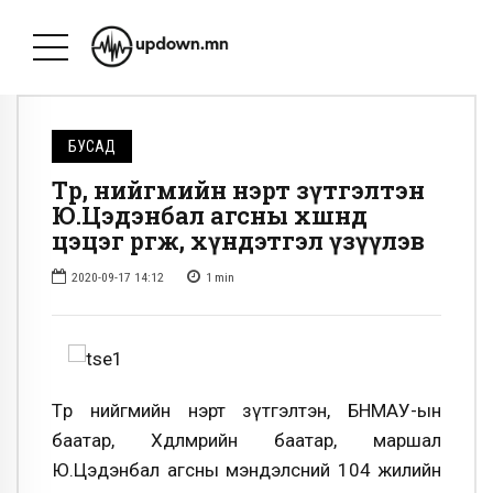
БУСАД
Төр, нийгмийн нэрт зүтгэлтэн
Ю.Цэдэнбал агсны хөшөөнд
цэцэг өргөж, хүндэтгэл үзүүлэв
2020-09-17 14:12
1
min
Төр нийгмийн нэрт зүтгэлтэн, БНМАУ-ын
баатар, Хөдөлмөрийн баатар, маршал
Ю.Цэдэнбал агсны мэндэлсний 104 жилийн