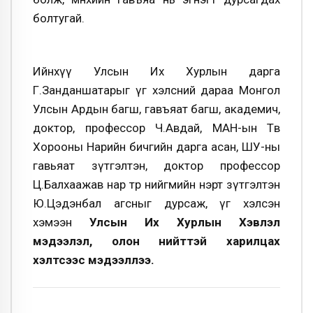
болтугай.
Ийнхүү Улсын Их Хурлын дарга
Г.Занданшатарыг үг хэлсний дараа Монгол
Улсын Ардын багш, гавъяат багш, академич,
доктор, профессор Ч.Авдай, МАН-ын Төв
Хорооны Нарийн бичгийн дарга асан, ШУ-ны
гавьяат зүтгэлтэн, доктор профессор
Ц.Балхаажав нар төр нийгмийн нэрт зүтгэлтэн
Ю.Цэдэнбал агсныг дурсаж, үг хэлсэн
хэмээн
Улсын Их Хурлын Хэвлэл
мэдээлэл, олон нийттэй харилцах
хэлтсээс мэдээллээ.