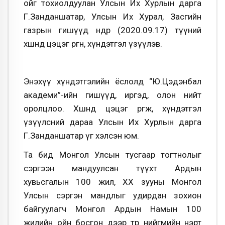
ойг тохиолдуулан Улсын Их Хурлын дарга
Г.Занданшатар, Улсын Их Хурал, Засгийн
газрын гишүүд өнөөдөр (2020.09.17) түүний
хөшөөнд цэцэг өргөн, хүндэтгэл үзүүлэв.
Энэхүү хүндэтгэлийн ёслолд “Ю.Цэдэнбал
академи”-ийн гишүүд, иргэд, олон нийт
оролцлоо. Хөшөөнд цэцэг өргөж, хүндэтгэл
үзүүлсний дараа Улсын Их Хурлын дарга
Г.Занданшатар үг хэлсэн юм.
Та бид Монгол Улсын тусгаар тогтнолыг
сэргээн мандуулсан түүхт Ардын
хувьсгалын 100 жил, XX зууны Монгол
Улсын сэргэн мандлыг удирдан зохион
байгуулагч Монгол Ардын Намын 100
жилийн ойн босгон дээр төр нийгмийн нэрт