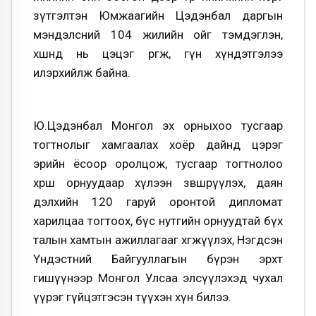
зүтгэлтэн Юмжаагийн Цэдэнбал даргын
мэндэлсний 104 жилийн ойг тэмдэглэн,
хөшөөнд нь цэцэг өргөж, гүн хүндэтгэлээ
илэрхийлж байна.
Ю.Цэдэнбал Монгол эх орныхоо тусгаар
тогтнолыг хамгаалах хоёр дайнд цэрэг
эрийн ёсоор оролцож, тусгаар тогтнолоо
хөрш орнуудаар хүлээн зөвшөөрүүлэх, даян
дэлхийн 120 гаруй оронтой дипломат
харилцаа тогтоох, бүс нутгийн орнуудтай бүх
талын хамтын ажиллагааг хөгжүүлэх, Нэгдсэн
Үндэстний Байгууллагын бүрэн эрхт
гишүүнээр Монгол Улсаа элсүүлэхэд чухал
үүрэг гүйцэтгэсэн түүхэн хүн билээ.