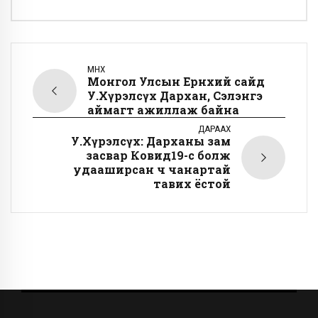
ӨМНӨХ
Монгол Улсын Ерөнхий сайд
У.Хүрэлсүх Дархан, Сэлэнгэ
аймагт ажиллаж байна
ДАРААХ
У.Хүрэлсүх: Дарханы зам
засвар Ковид19-өөс болж
удааширсан ч чанартай
тавих ёстой