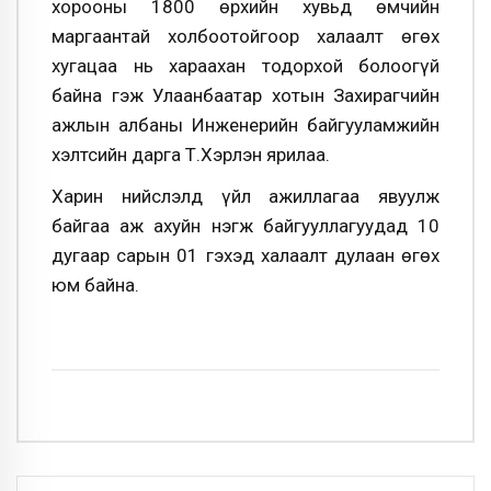
хорооны 1800 өрхийн хувьд өмчийн
маргаантай холбоотойгоор халаалт өгөх
хугацаа нь хараахан тодорхой болоогүй
байна гэж Улаанбаатар хотын Захирагчийн
ажлын албаны Инженерийн байгууламжийн
хэлтсийн дарга Т.Хэрлэн ярилаа.
Харин нийслэлд үйл ажиллагаа явуулж
байгаа аж ахуйн нэгж байгууллагуудад 10
дугаар сарын 01 гэхэд халаалт дулаан өгөх
юм байна.