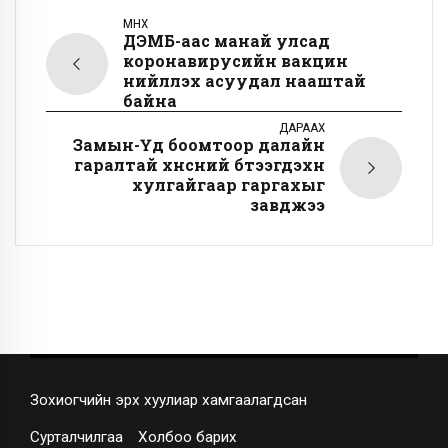
ӨМНӨХ
ДЭМБ-аас манай улсад
коронавирусийн вакцин
нийлүүлэх асуудал нааштай
байна
ДАРААХ
Замын-Үүд боомтоор далайн
гаралтай хүнсний бүтээгдэхүүн
хулгайгаар гаргахыг
завджээ
Зохиогчийн эрх хуулиар хамгаалагдсан
Сурталчилгаа
Холбоо барих