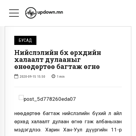
БУСАД
Нийслэлийн бүх өрхүүдийн
халаалт дулааныг
өнөөдөртөө багтаж өгнө
2020-09-15 15:50
1
min
Өнөөдөртөө багтаж нийслэлийн бүхий л айл
өрхөд халаалт дулаан өгнө гэж албаныхан
мэдэгдлээ. Харин Хан-Уул дүүргийн 11-р