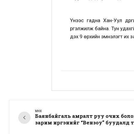
Үүнээс гадна Хан-Уул дүү
үргэлжилж байна. Тун удахг
дэх 9 өрхийн эмнэлэгт их 
ӨМНӨХ
Баянбайгаль амралт руу очих боло
зарим иргэнийг “Вензоу” буудалд 