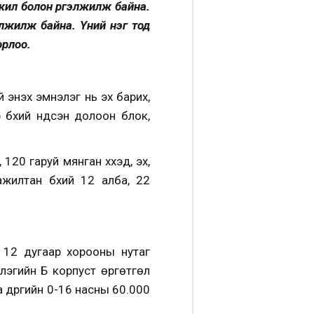
 жил болон үргэлжилж байна.
лжилж байна. Үүний нэг тод
орлоо.
 энэхүү эмнэлэг нь эх барих,
 бүхий үндсэн долоон блок,
120 гаруй мянган хүүхэд, эх,
 ажилтан бүхий 12 алба, 22
йн 12 дугаар хорооны нутаг
элэгийн Б корпуст өргөтгөл
а дүүргийн 0-16 насны 60.000