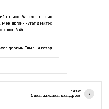
үүдийн шинэ барилгын ажил
 Мөн дүүргийн нутаг дэвсгэр
этгэсэн байна.
Засаг даргын Тамгын газар
ДАРААХ
Сайн ээжийн синдром