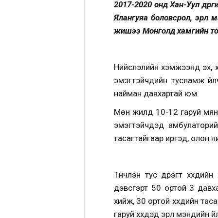
2017-2020 онд Хан-Уул дүүр
Ялангуяа боловсрол, эрүүл
жишээ Монголд хамгийн том
Нийслэлийн хэмжээнд эх, хүү
эмэгтэйчүүдийн тусламж үй
найман давхартай юм.
Мөн жилд 10-12 гаруй мянган
эмэгтэйчүүдэд амбулаторий
тасагтайгаар иргэд, олон н
Түүнчлэн тус дүүрэгт хүүх
дэвсгэрт 50 ортой 3 давха
хийж, 30 ортой хүүхдийн тас
гаруй хүүхдэд эрүүл мэндийн 