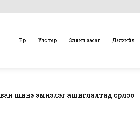
Нүүр
Улс төр
Эдийн засаг
Дэлхийд
урван шинэ эмнэлэг ашиглалтад орлоо