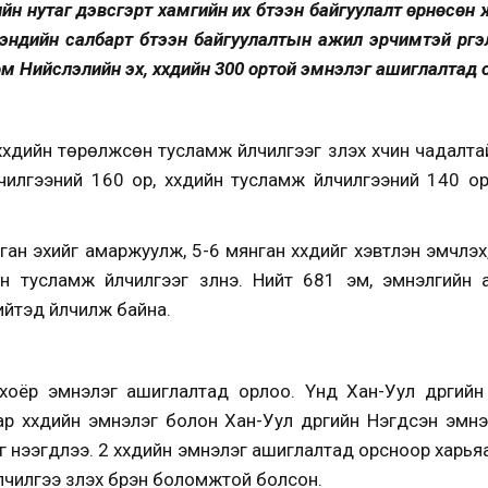
гийн нутаг дэвсгэрт хамгийн их бүтээн байгуулалт өрнөсөн
 мэндийн салбарт бүтээн байгуулалтын ажил эрчимтэй үргэ
 Нийслэлийн эх, хүүхдийн 300 ортой эмнэлэг ашиглалтад 
хдийн төрөлжсөн тусламж үйлчилгээг үзүүлэх хүчин чадалтай
лчилгээний 160 ор, хүүхдийн тусламж үйлчилгээний 140 ор
 эхийг амаржуулж, 5-6 мянган хүүхдийг хэвтүүлэн эмчлэх, 
н тусламж үйлчилгээг үзүүлнэ. Нийт 681 эм, эмнэлгийн
ийтэд үйлчилж байна.
дийн хоёр эмнэлэг ашиглалтад орлоо. Үүнд Хан-Уул дүүрги
р хүүхдийн эмнэлэг болон Хан-Уул дүүргийн Нэгдсэн эмн
аг нээгдлээ. 2 хүүхдийн эмнэлэг ашиглалтад орсноор харья
үйлчилгээ үзүүлэх бүрэн боломжтой болсон.