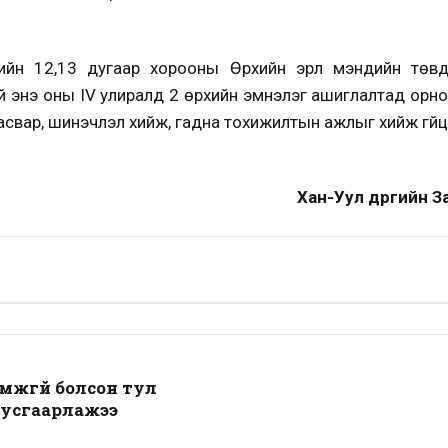
ргийн 12,13 дугаар хорооны Өрхийн эрүүл мэндийн төв
үй энэ оны IV улиралд 2 өрхийн эмнэлэг ашиглалтад орно.
засвар, шинэчлэл хийж, гадна тохижилтын ажлыг хийж гүйц
Хан-Уул дүүргийн 
мжгүй болсон тул
тусгаарлажээ